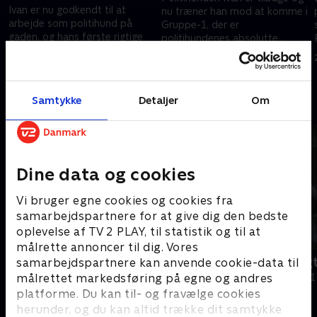
Ivan er nu godkendt til at
nu træner han mod at komme i
arbejde som politihund på
Gruppe-1, der er
gaden, og hans første rigtige
politihundenes absolutte
patruljedag bliver mere hektisk,
superliga.
25. september 2025 • 26 min
end nogen havde troet.
16. september 2025 • 26 min
Samtykke
Detaljer
Om
Andre så også
Dine data og cookies
Vi bruger egne cookies og cookies fra
samarbejdspartnere for at give dig den bedste
oplevelse af TV 2 PLAY, til statistik og til at
målrette annoncer til dig. Vores
Den sorte svane
Mistænkeligt
samarbejdspartnere kan anvende cookie-data til
målrettet markedsføring på egne og andres
Dokumentar • 1 sæsoner
Dokumentar • 1
platforme. Du kan til- og fravælge cookies
herunder, og du kan altid trække dit samtykke