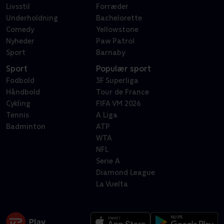
Livsstil
Forræder
Underholdning
Bachelorette
Comedy
Yellowstone
Nyheder
Paw Patrol
Sport
Barnaby
Sport
Populær sport
Fodbold
3F Superliga
Håndbold
Tour de France
Cykling
FIFA VM 2026
Tennis
A Liga
Badminton
ATP
WTA
NFL
Serie A
Diamond League
La Vuelta