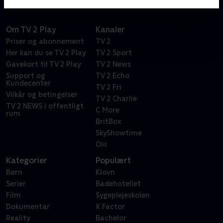
Om TV 2 Play
Kanaler
Priser og abonnement
TV 2
Her kan du se TV 2 Play
TV 2 Sport
Gavekort til TV 2 Play
TV 2 News
Support og
TV 2 Echo
Kundecenter
TV 2 Fri
Vilkår og betingelser
TV 2 Charlie
TV 2 NEWS i offentligt
C More
rum
BritBox
SkyShowtime
Oiii
Kategorier
Populært
Børn
Klovn
Serier
Badehotellet
Film
Sygeplejeskolen
Dokumentar
X Factor
Reality
Bachelor