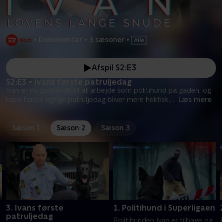
•
Dokumentar
•
3 sæsoner
•
Afspil S2:E3
S2:E3 • Ivans første patruljedag
Ivan er nu godkendt til at arbejde som politihund på gaden, og
hans første rigtige patruljedag bliver mere hektisk,
...
Læs mere
Sæson 1
Sæson 2
Sæson 3
3. Ivans første
1. Politihund i Superligaen
patruljedag
Politihunden Ivan er tilbage og