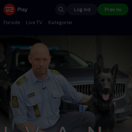
Log ind
Prøv nu
Forside
Live TV
Kategorier