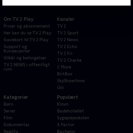
Om TV 2 Play
Kanaler
Priser og abonnement
TV 2
Her kan du se TV 2 Play
TV 2 Sport
Gavekort til TV 2 Play
TV 2 News
Support og
TV 2 Echo
Kundecenter
TV 2 Fri
Vilkår og betingelser
TV 2 Charlie
TV 2 NEWS i offentligt
C More
rum
BritBox
SkyShowtime
Oiii
Kategorier
Populært
Børn
Klovn
Serier
Badehotellet
Film
Sygeplejeskolen
Dokumentar
X Factor
Reality
Bachelor