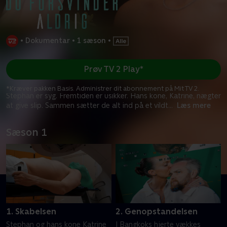
•
Dokumentar
•
1 sæson
•
Prøv TV 2 Play*
*Kræver pakken Basis. Administrer dit abonnement på Mit TV 2.
Stephan er syg. Fremtiden er usikker. Hans kone, Katrine, nægter
at give slip. Sammen sætter de alt ind på et vildt
...
Læs mere
Sæson 1
1. Skabelsen
2. Genopstandelsen
Stephan og hans kone Katrine
I Bangkoks hjerte vækkes