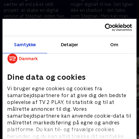
sætter alt ind på et vildt
noget digitalt til live. Det ligner
projekt: at skabe en digital
ikke en chatbot - det føles
version af Stephan, inden han
som Stephan. Men kan man
går bort.
virkelig få en elsket tilbage?
31. august 2025 • 40 min
7. september 2025 • 40 min
Andre så også
Samtykke
Detaljer
Om
Dine data og cookies
Vi bruger egne cookies og cookies fra
samarbejdspartnere for at give dig den bedste
oplevelse af TV 2 PLAY, til statistik og til at
Hemmeligheden i skyggearkivet
Farlig omso
målrette annoncer til dig. Vores
samarbejdspartnere kan anvende cookie-data til
Dokumentar • 1 sæsoner
Dokumentar • 1
målrettet markedsføring på egne og andres
platforme. Du kan til- og fravælge cookies
herunder, og du kan altid trække dit samtykke