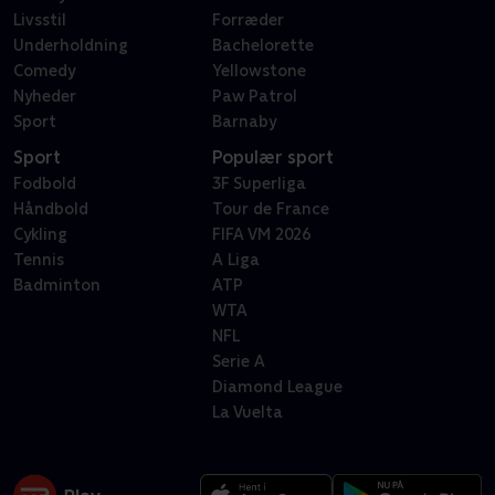
Livsstil
Forræder
Underholdning
Bachelorette
Comedy
Yellowstone
Nyheder
Paw Patrol
Sport
Barnaby
Sport
Populær sport
Fodbold
3F Superliga
Håndbold
Tour de France
Cykling
FIFA VM 2026
Tennis
A Liga
Badminton
ATP
WTA
NFL
Serie A
Diamond League
La Vuelta