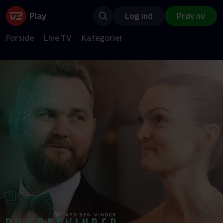
Log ind
Prøv nu
Forside
Live TV
Kategorier