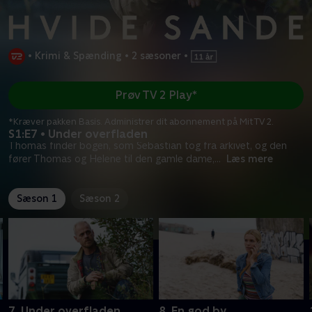
•
Krimi & Spænding
•
2 sæsoner
•
Prøv TV 2 Play*
*Kræver pakken Basis. Administrer dit abonnement på Mit TV 2.
S1:E7 • Under overfladen
Thomas finder bogen, som Sebastian tog fra arkivet, og den
fører Thomas og Helene til den gamle dame,
...
Læs mere
Sæson 1
Sæson 2
7. Under overfladen
8. En god by