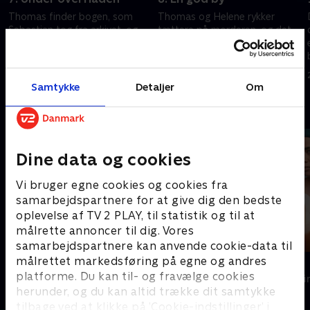
Thomas finder bogen, som
Thomas og Helene rykker
Sebastian tog fra arkivet, og
tættere på morderen, og det
den fører Thomas og Helene til
viser sig at handle om
den gamle dame, Dagmar. Et
kærlighed, jalousi og penge. Og
spor fører også Thomas til et
hvad skal der ske med de to,
6. juni 2021 • 40 min
13. juni 2021 • 42 min
værksted.
når sagen er opklaret?
Samtykke
Detaljer
Om
Andre så også
Dine data og cookies
Vi bruger egne cookies og cookies fra
samarbejdspartnere for at give dig den bedste
oplevelse af TV 2 PLAY, til statistik og til at
målrette annoncer til dig. Vores
samarbejdspartnere kan anvende cookie-data til
målrettet markedsføring på egne og andres
Sommerdahl
DNA
platforme. Du kan til- og fravælge cookies
Krimi & Spænding • 7 sæsoner
Krimi & Spændi
herunder, og du kan altid trække dit samtykke
tilbage ved at klikke på ’Cookie-indstillinger’ i