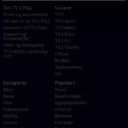
Om TV 2 Play
Kanaler
Priser og abonnement
TV 2
Her kan du se TV 2 Play
TV 2 Sport
Gavekort til TV 2 Play
TV 2 News
Support og
TV 2 Echo
Kundecenter
TV 2 Fri
Vilkår og betingelser
TV 2 Charlie
TV 2 NEWS i offentligt
C More
rum
BritBox
SkyShowtime
Oiii
Kategorier
Populært
Børn
Klovn
Serier
Badehotellet
Film
Sygeplejeskolen
Dokumentar
X Factor
Reality
Bachelor
Livsstil
Forræder