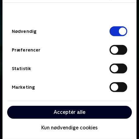
bunden af siden. Læs mere om hvordan TV 2
behandler dine oplysninger i
TV 2s privatlivspolitik
.
Samtykkevalg
Nødvendig
Præferencer
Statistik
Om Hvide Sande
Marketing
I turistparadiset ved Vesterhavet skinner solen over
det lille samfund, men under overfladen i den smukke
ferieby gemmer sig hemmeligheder, personlige
Acceptér alle
skæbner og farlige forbindelser.
Kun nødvendige cookies