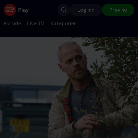
Log ind
Prøv nu
Forside
Live TV
Kategorier