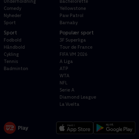
Underholdning
Bachelorette
Comedy
Yellowstone
Nyheder
Paw Patrol
Sport
Barnaby
Sport
Populær sport
Fodbold
3F Superliga
Håndbold
Tour de France
Cykling
FIFA VM 2026
Tennis
A Liga
Badminton
ATP
WTA
NFL
Serie A
Diamond League
La Vuelta