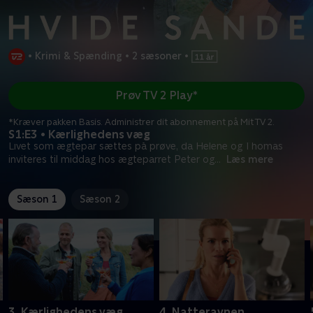
•
Krimi & Spænding
•
2 sæsoner
•
Prøv TV 2 Play*
*Kræver pakken Basis. Administrer dit abonnement på Mit TV 2.
S1:E3 • Kærlighedens væg
Livet som ægtepar sættes på prøve, da Helene og Thomas
inviteres til middag hos ægteparret Peter og
...
Læs mere
Sæson 1
Sæson 2
3. Kærlighedens væg
4. Natteravnen