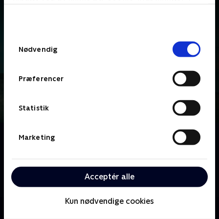
bunden af siden. Læs mere om hvordan TV 2
behandler dine oplysninger i
TV 2s privatlivspolitik
.
Samtykkevalg
Nødvendig
Præferencer
Statistik
Om Hvide Sande
Marketing
I turistparadiset ved Vesterhavet skinner solen over
det lille samfund, men under overfladen i den smukke
ferieby gemmer sig hemmeligheder, personlige
Acceptér alle
skæbner og farlige forbindelser.
Kun nødvendige cookies