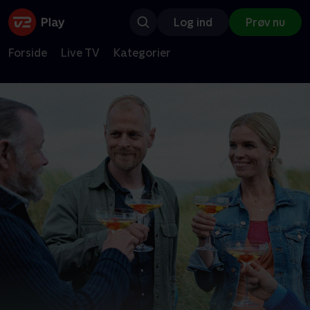
Log ind
Prøv nu
Forside
Live TV
Kategorier