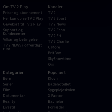
Om TV 2 Play
Kanaler
Priser og abonnement
TV 2
Her kan du se TV 2 Play
TV 2 Sport
Gavekort til TV 2 Play
TV 2 News
Support og
TV 2 Echo
Kundecenter
TV 2 Fri
Vilkår og betingelser
TV 2 Charlie
TV 2 NEWS i offentligt
C More
rum
BritBox
SkyShowtime
Oiii
Kategorier
Populært
Børn
Klovn
Serier
Badehotellet
Film
Sygeplejeskolen
Dokumentar
X Factor
Reality
Bachelor
Livsstil
Forræder