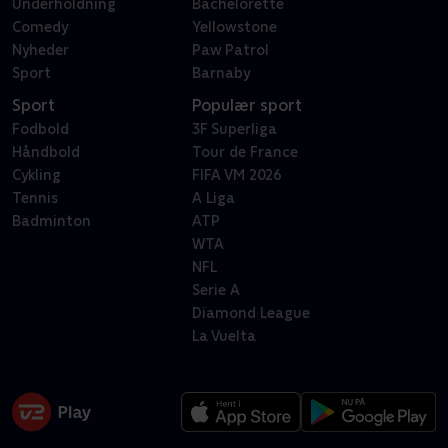
Underholdning
Bachelorette
Comedy
Yellowstone
Nyheder
Paw Patrol
Sport
Barnaby
Sport
Populær sport
Fodbold
3F Superliga
Håndbold
Tour de France
Cykling
FIFA VM 2026
Tennis
A Liga
Badminton
ATP
WTA
NFL
Serie A
Diamond League
La Vuelta