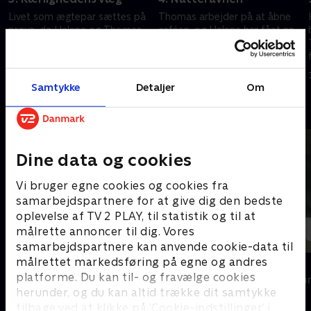
Livet som ægtepar sættes på
Thomas arbejder på at åbne
prøve, da Helene og Thomas
caféen, og Helene har fået en
inviteres til middag hos
tjans på byens plejehjem. Her
ægteparret Peter og Susanne.
møder hun en gammel, dement
Kan Thomas og Helene
mand, Laurits, der kaldes for
17. maj 2021 • 40 min
16. maj 2021 • 43 min
fremstå som et troværdigt
'Natteravnen'.
Samtykke
Detaljer
Om
par?.
Andre så også
Dine data og cookies
Vi bruger egne cookies og cookies fra
samarbejdspartnere for at give dig den bedste
oplevelse af TV 2 PLAY, til statistik og til at
målrette annoncer til dig. Vores
samarbejdspartnere kan anvende cookie-data til
målrettet markedsføring på egne og andres
Sommerdahl
Dicte
platforme. Du kan til- og fravælge cookies
Krimi & Spænding • 7 sæsoner
Krimi & Spændi
herunder, og du kan altid trække dit samtykke
tilbage ved at klikke på ’Cookie-indstillinger’ i