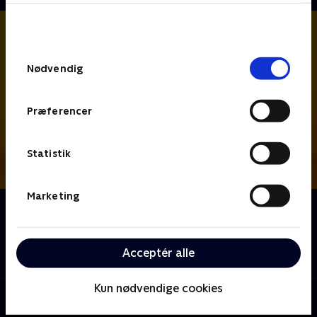
bunden af siden. Læs mere om hvordan TV 2
behandler dine oplysninger i
TV 2s privatlivspolitik
.
Samtykkevalg
Nødvendig
Præferencer
Statistik
Marketing
Om Hudson og Rex
Kriminalbetjent Hudson og schäferhunden Rex
arbejder sammen om at opklare forbrydelser i denne
Acceptér alle
canadiske krimiserie.
Kun nødvendige cookies