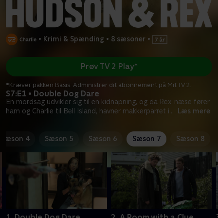
•
Krimi & Spænding
•
8 sæsoner
•
Prøv TV 2 Play*
*Kræver pakken Basis. Administrer dit abonnement på Mit TV 2.
S7:E1 • Double Dog Dare
En mordsag udvikler sig til en kidnapning, og da Rex’ næse fører
ham og Charlie til Bell Island, havner makkerparret i
...
Læs mere
Sæson 4
Sæson 5
Sæson 6
Sæson 7
Sæson 8
1. Double Dog Dare
2. A Room with a Clue