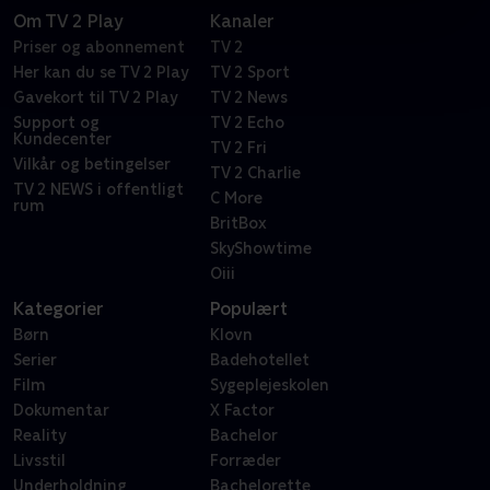
Om TV 2 Play
Kanaler
Priser og abonnement
TV 2
Her kan du se TV 2 Play
TV 2 Sport
Gavekort til TV 2 Play
TV 2 News
Support og
TV 2 Echo
Kundecenter
TV 2 Fri
Vilkår og betingelser
TV 2 Charlie
TV 2 NEWS i offentligt
C More
rum
BritBox
SkyShowtime
Oiii
Kategorier
Populært
Børn
Klovn
Serier
Badehotellet
Film
Sygeplejeskolen
Dokumentar
X Factor
Reality
Bachelor
Livsstil
Forræder
Underholdning
Bachelorette