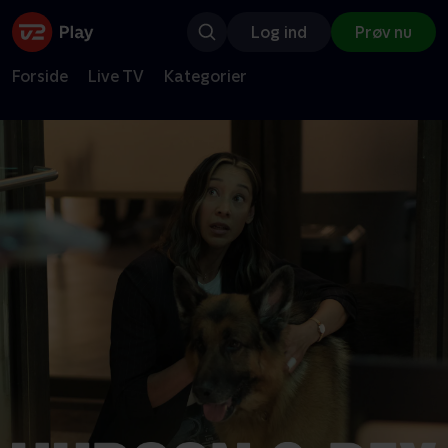
Log ind
Prøv nu
Forside
Live TV
Kategorier