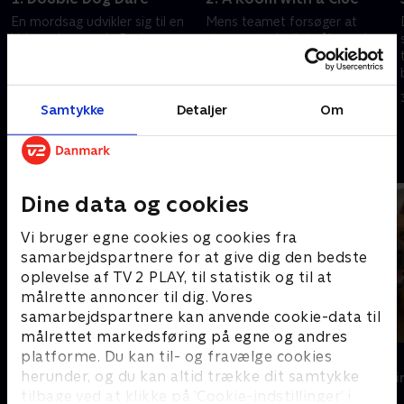
En mordsag udvikler sig til en
Mens teamet forsøger at
kidnapning, og da Rex’ næse
stoppe et ulovligt våbensalg, er
fører ham og Charlie til Bell
Rex vidne til et mord. Han
Island, havner makkerparret i
beslutter sig for at tage
en livsfarlig situation.
retfærdigheden i egen pote.
28. juli 2025 • 41 min
29. juli 2025 • 41 min
Samtykke
Detaljer
Om
Andre så også
Dine data og cookies
Vi bruger egne cookies og cookies fra
samarbejdspartnere for at give dig den bedste
oplevelse af TV 2 PLAY, til statistik og til at
målrette annoncer til dig. Vores
samarbejdspartnere kan anvende cookie-data til
målrettet markedsføring på egne og andres
platforme. Du kan til- og fravælge cookies
Mord på Mallorca
Kommissær 
herunder, og du kan altid trække dit samtykke
Krimi & Spænding • 2 sæsoner
Krimi & Spændi
tilbage ved at klikke på ’Cookie-indstillinger’ i