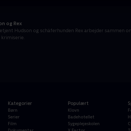
n og Rex
etjent Hudson og schäferhunden Rex arbejder sammen om 
 krimiserie.
Kategorier
Populært
S
Børn
Klovn
F
Serier
Badehotellet
H
Film
Sygeplejeskolen
C
Dokumentar
X Factor
T