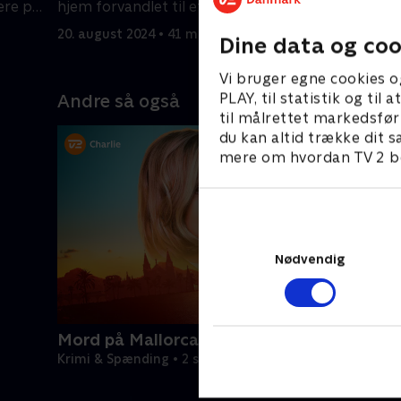
ere på
hjem forvandlet til et gerningssted.
bagmande
20. august 2024 • 41 min
21. august
Dine data og coo
Vi bruger egne cookies o
PLAY, til statistik og ti
Andre så også
til målrettet markedsfør
du kan altid trække dit s
mere om hvordan TV 2 be
Nødvendig
Mord på Mallorca
Krimi & Spænding • 2 sæsoner