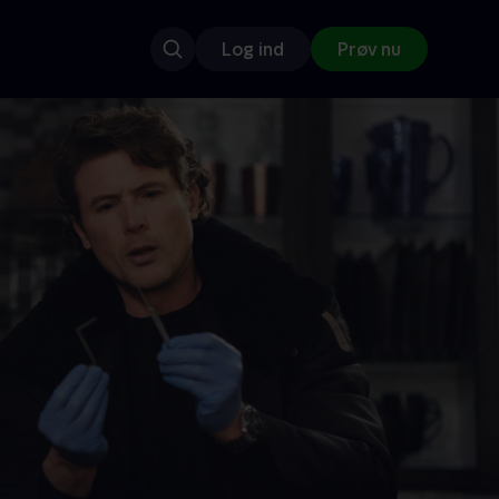
Log ind
Prøv nu