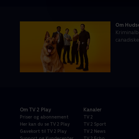
Om Hudso
Kriminalb
canadiske
Om TV 2 Play
Kanaler
Priser og abonnement
TV 2
Her kan du se TV 2 Play
TV 2 Sport
Gavekort til TV 2 Play
TV 2 News
Support og Kundecenter
TV 2 Echo