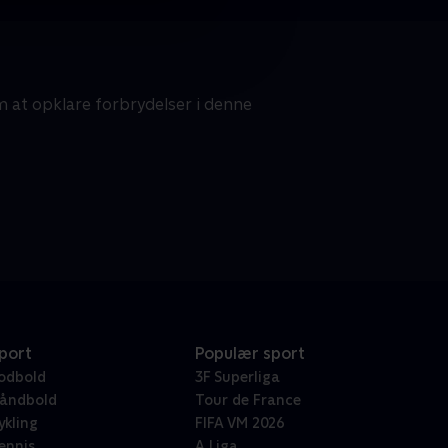
at opklare forbrydelser i denne
port
Populær sport
odbold
3F Superliga
åndbold
Tour de France
ykling
FIFA VM 2026
ennis
A Liga