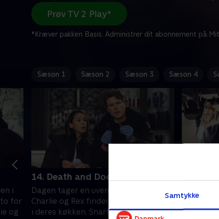
Prøv TV 2 Play*
*Kræver pakken Basis. Administrer dit abonnement på Mit
Sæson 1
Sæson 2
Sæson 3
Sæson 4
S
14. Death and Doorstep
15. Wag 
en i
Dagen tager en uventet drejning, da
Statsmini
Samtykke
to for
Charlie og Rex finder en såret person
en bombe 
ie og
i deres køkken. Snart bliver deres
Charlie, m