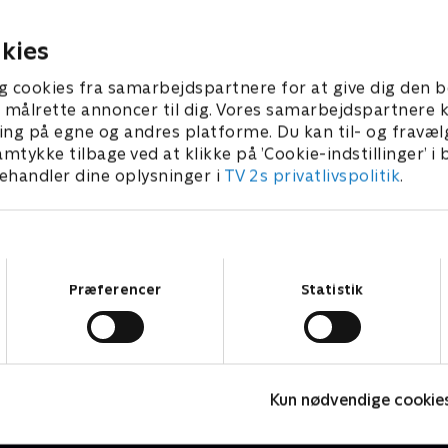
n, før bomben sprænger.
forbindelser til et andet mo
 2024 • 41 min
22. august 2024 • 41 min
kies
g cookies fra samarbejdspartnere for at give dig den b
l at målrette annoncer til dig. Vores samarbejdspartner
ing på egne og andres platforme. Du kan til- og fravæl
amtykke tilbage ved at klikke på ’Cookie-indstillinger’ i
handler dine oplysninger i
TV 2s privatlivspolitik
.
Samtykkevalg
Præferencer
Statistik
Kommissær Rex
F
Kun nødvendige cookie
Krimi & Spænding • 2 sæsoner
K