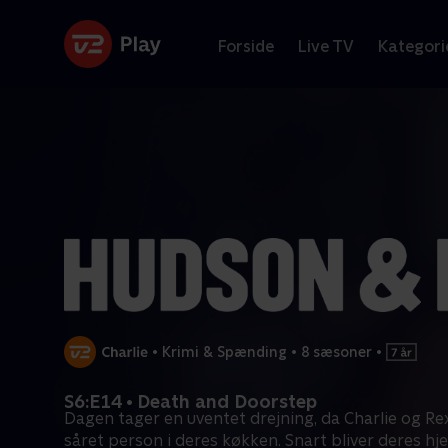
Forside
Live TV
Kategori
•
Krimi & Spænding
•
8 sæsoner
•
S6:E14 • Death and Doorstep
Dagen tager en uventet drejning, da Charlie og Re
såret person i deres køkken. Snart bliver deres h