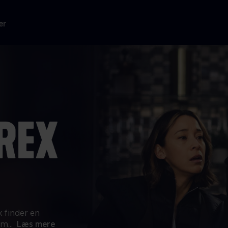
er
x finder en
jem
...
Læs mere