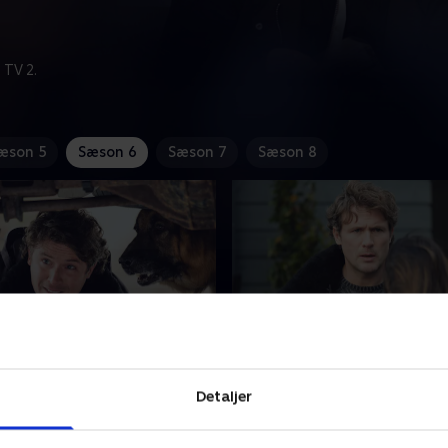
 TV 2.
æson 5
Sæson 6
Sæson 7
Sæson 8
the Dog
16. Rex, Drugs & Rock ’n’
steren besøger byen, og da
Jesses musiklærer bliver myr
Detaljer
bliver spændt fast til
studie. I deres efterforskni
å Rex skynde sig at afsløre
opdager Charlie og Rex, at 