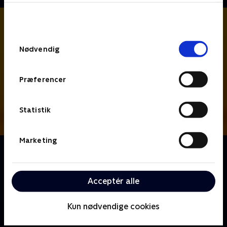
bunden af siden. Læs mere om hvordan TV 2
behandler dine oplysninger i
TV 2s privatlivspolitik
.
Samtykkevalg
Nødvendig
Præferencer
Statistik
Marketing
Om Hudson og Rex
Kriminalbetjent Hudson og schäferhunden Rex
arbejder sammen om at opklare forbrydelser i denne
Acceptér alle
canadiske krimiserie.
Kun nødvendige cookies