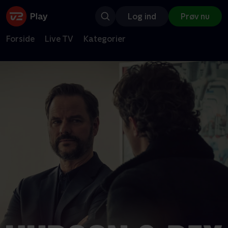
Log ind
Prøv nu
Forside
Live TV
Kategorier