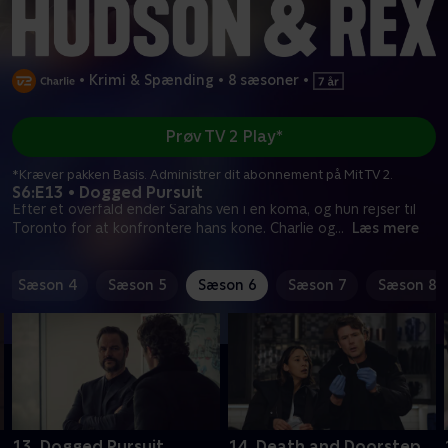
•
Krimi & Spænding
•
8 sæsoner
•
Prøv TV 2 Play*
*Kræver pakken Basis. Administrer dit abonnement på Mit TV 2.
S6:E13 • Dogged Pursuit
Efter et overfald ender Sarahs ven i en koma, og hun rejser til
Toronto for at konfrontere hans kone. Charlie og
...
Læs mere
Sæson 4
Sæson 5
Sæson 6
Sæson 7
Sæson 8
13. Dogged Pursuit
14. Death and Doorstep