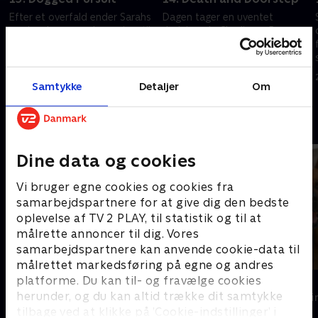
Efter et overfald ender Sarahs
Dagen tager en uventet
ven i en koma, og hun rejser til
drejning, da Charlie og Rex
Toronto for at konfrontere
finder en såret person i deres
hans kone. Charlie og Rex leder
køkken. Snart bliver deres hjem
efter mistænkte tættere på
forvandlet til et gerningssted.
19. august 2024 • 41 min
20. august 2024 • 41 min
hjem.
Samtykke
Detaljer
Om
Andre så også
Dine data og cookies
Vi bruger egne cookies og cookies fra
samarbejdspartnere for at give dig den bedste
oplevelse af TV 2 PLAY, til statistik og til at
målrette annoncer til dig. Vores
samarbejdspartnere kan anvende cookie-data til
målrettet markedsføring på egne og andres
platforme. Du kan til- og fravælge cookies
Mord på Mallorca
Kommissær 
herunder, og du kan altid trække dit samtykke
Krimi & Spænding • 2 sæsoner
Krimi & Spændi
tilbage ved at klikke på ’Cookie-indstillinger’ i