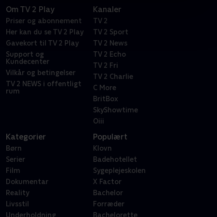
Om TV 2 Play
Kanaler
Priser og abonnement
TV 2
Her kan du se TV 2 Play
TV 2 Sport
Gavekort til TV 2 Play
TV 2 News
Support og
TV 2 Echo
Kundecenter
TV 2 Fri
Vilkår og betingelser
TV 2 Charlie
TV 2 NEWS i offentligt
C More
rum
BritBox
SkyShowtime
Oiii
Kategorier
Populært
Børn
Klovn
Serier
Badehotellet
Film
Sygeplejeskolen
Dokumentar
X Factor
Reality
Bachelor
Livsstil
Forræder
Underholdning
Bachelorette