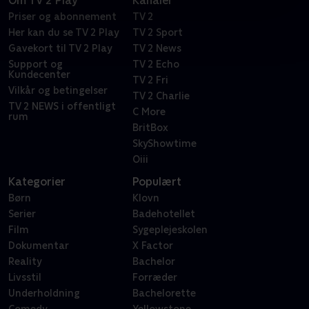
Om TV 2 Play
Kanaler
Priser og abonnement
TV 2
Her kan du se TV 2 Play
TV 2 Sport
Gavekort til TV 2 Play
TV 2 News
Support og
TV 2 Echo
Kundecenter
TV 2 Fri
Vilkår og betingelser
TV 2 Charlie
TV 2 NEWS i offentligt
C More
rum
BritBox
SkyShowtime
Oiii
Kategorier
Populært
Børn
Klovn
Serier
Badehotellet
Film
Sygeplejeskolen
Dokumentar
X Factor
Reality
Bachelor
Livsstil
Forræder
Underholdning
Bachelorette
Comedy
Yellowstone