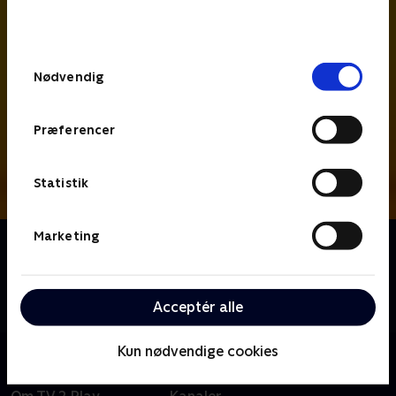
bunden af siden. Læs mere om hvordan TV 2
behandler dine oplysninger i
TV 2s privatlivspolitik
.
Samtykkevalg
Nødvendig
Præferencer
Statistik
Marketing
Om Hudson og Rex
Kriminalbetjent Hudson og schäferhunden Rex
arbejder sammen om at opklare forbrydelser i denne
canadiske krimiserie.
Acceptér alle
Kun nødvendige cookies