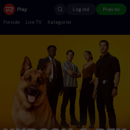
Log ind
Prøv nu
Forside
Live TV
Kategorier