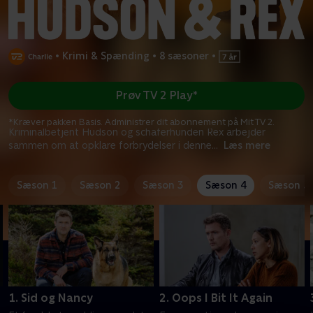
•
Krimi & Spænding
•
8 sæsoner
•
Prøv TV 2 Play*
*Kræver pakken Basis. Administrer dit abonnement på Mit TV 2.
Kriminalbetjent Hudson og schäferhunden Rex arbejder
sammen om at opklare forbrydelser i denne
...
Læs mere
Sæson 1
Sæson 2
Sæson 3
Sæson 4
Sæson 5
1. Sid og Nancy
2. Oops I Bit It Again