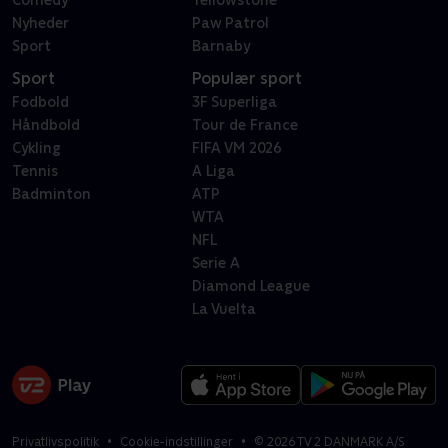
Nyheder
Paw Patrol
Sport
Barnaby
Sport
Populær sport
Fodbold
3F Superliga
Håndbold
Tour de France
Cykling
FIFA VM 2026
Tennis
A Liga
Badminton
ATP
WTA
NFL
Serie A
Diamond League
La Vuelta
Privatlivspolitik
Cookie-indstillinger
©
2026
TV 2 DANMARK A/S