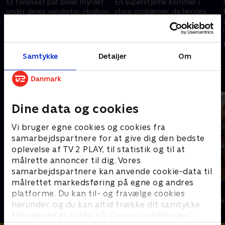
Et forelsket par bliver myrdet,
En superstjerne kommer i
under deres vandretur. Hudson
store problemer, da hendes
,
og Rex mistænker først en
forlovede bliver fundet dræbt
berygtet duo, men sandheden
af en flugtbilist. Alle sporene
er måske en helt anden.
peger på hende, men er det
12. juli 2022 • 41 min
12. juli 2022 • 41 min
mon så simpelt?
Samtykke
Detaljer
Om
Andre så også
Dine data og cookies
Vi bruger egne cookies og cookies fra
samarbejdspartnere for at give dig den bedste
oplevelse af TV 2 PLAY, til statistik og til at
målrette annoncer til dig. Vores
samarbejdspartnere kan anvende cookie-data til
målrettet markedsføring på egne og andres
Mord på Mallorca
Kommissær 
platforme. Du kan til- og fravælge cookies
Krimi & Spænding • 2 sæsoner
Krimi & Spændi
herunder, og du kan altid trække dit samtykke
tilbage ved at klikke på ’Cookie-indstillinger’ i