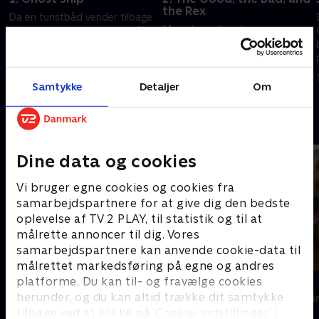
the Rex
Da en turistbåd vender tilbage
Mens to væbnede røvere
til havn uden passagerer, må
hærger St. John’s, prøver
Charlie og Rex løse mysteriet.
Charlie og Rex at stoppe dem
Kan de finde de forsvundne
ved at afsløre sandheden bag
turister i tide?
29. juli 2024 • 41 min
røverierne.
Samtykke
Detaljer
Om
30. juli 2024 • 41 min
Andre så også
Dine data og cookies
Vi bruger egne cookies og cookies fra
samarbejdspartnere for at give dig den bedste
oplevelse af TV 2 PLAY, til statistik og til at
målrette annoncer til dig. Vores
samarbejdspartnere kan anvende cookie-data til
målrettet markedsføring på egne og andres
platforme. Du kan til- og fravælge cookies
Mord på Mallorca
Kommissær 
herunder, og du kan altid trække dit samtykke
Krimi & Spænding • 2 sæsoner
Krimi & Spændi
tilbage ved at klikke på ’Cookie-indstillinger’ i