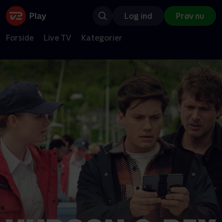
Log ind
Prøv nu
Forside
Live TV
Kategorier