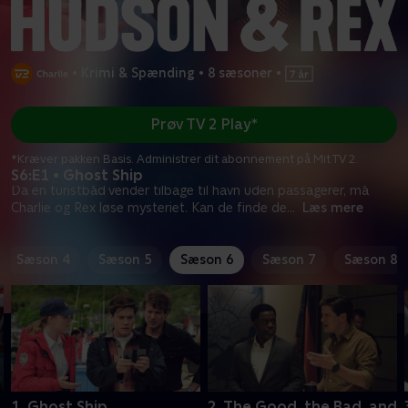
•
Krimi & Spænding
•
8 sæsoner
•
Prøv TV 2 Play*
*Kræver pakken Basis. Administrer dit abonnement på Mit TV 2.
S6:E1 • Ghost Ship
Da en turistbåd vender tilbage til havn uden passagerer, må
Charlie og Rex løse mysteriet. Kan de finde de
...
Læs mere
Sæson 4
Sæson 5
Sæson 6
Sæson 7
Sæson 8
1. Ghost Ship
2. The Good, the Bad, and