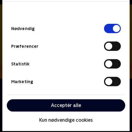
bunden af siden. Læs mere om hvordan TV 2
behandler dine oplysninger i
TV 2s privatlivspolitik
.
Samtykkevalg
Nødvendig
Præferencer
Statistik
Marketing
Om Hudson og Rex
Kriminalbetjent Hudson og schäferhunden Rex
arbejder sammen om at opklare forbrydelser i denne
Acceptér alle
canadiske krimiserie.
Kun nødvendige cookies