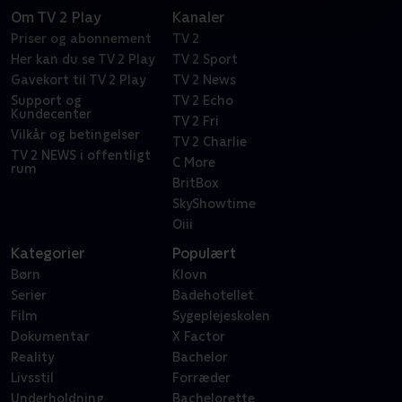
Om TV 2 Play
Kanaler
Priser og abonnement
TV 2
Her kan du se TV 2 Play
TV 2 Sport
Gavekort til TV 2 Play
TV 2 News
Support og
TV 2 Echo
Kundecenter
TV 2 Fri
Vilkår og betingelser
TV 2 Charlie
TV 2 NEWS i offentligt
C More
rum
BritBox
SkyShowtime
Oiii
Kategorier
Populært
Børn
Klovn
Serier
Badehotellet
Film
Sygeplejeskolen
Dokumentar
X Factor
Reality
Bachelor
Livsstil
Forræder
Underholdning
Bachelorette