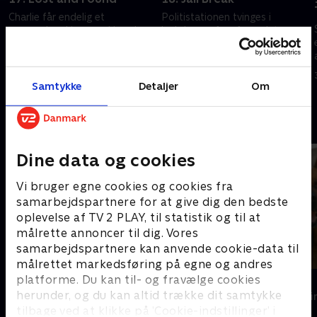
Charlie får endelig et
Politistationen tvinges i
gennembrud i en uopklarede
lockdown af en fængslet
kidnapningssag, men sagen er
morder, der er opsat på at
langt fra løst.
flygte.
28. juni 2023 • 41 min
28. juni 2023 • 41 min
Samtykke
Detaljer
Om
Andre så også
Dine data og cookies
Vi bruger egne cookies og cookies fra
samarbejdspartnere for at give dig den bedste
oplevelse af TV 2 PLAY, til statistik og til at
målrette annoncer til dig. Vores
samarbejdspartnere kan anvende cookie-data til
målrettet markedsføring på egne og andres
platforme. Du kan til- og fravælge cookies
Mord på Mallorca
Kommissær 
herunder, og du kan altid trække dit samtykke
Krimi & Spænding • 2 sæsoner
Krimi & Spændi
tilbage ved at klikke på ’Cookie-indstillinger’ i