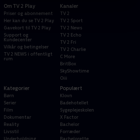
Om TV 2 Play
Kanaler
Priser og abonnement
TV 2
Her kan du se TV 2 Play
TV 2 Sport
Gavekort til TV 2 Play
TV 2 News
Support og
TV 2 Echo
Kundecenter
TV 2 Fri
Vilkår og betingelser
TV 2 Charlie
TV 2 NEWS i offentligt
C More
rum
BritBox
SkyShowtime
Oiii
Kategorier
Populært
Børn
Klovn
Serier
Badehotellet
Film
Sygeplejeskolen
Dokumentar
X Factor
Reality
Bachelor
Livsstil
Forræder
Underholdning
Bachelorette