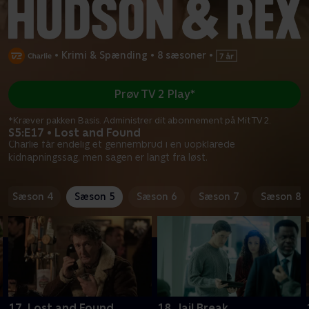
•
Krimi & Spænding
•
8 sæsoner
•
Prøv TV 2 Play*
*Kræver pakken Basis. Administrer dit abonnement på Mit TV 2.
S5:E17 • Lost and Found
Charlie får endelig et gennembrud i en uopklarede
kidnapningssag, men sagen er langt fra løst.
Sæson 4
Sæson 5
Sæson 6
Sæson 7
Sæson 8
17. Lost and Found
18. Jail Break