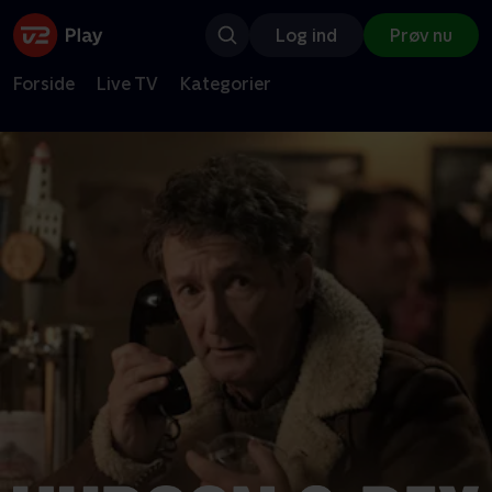
Log ind
Prøv nu
Forside
Live TV
Kategorier