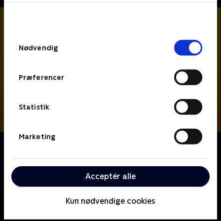
bunden af siden. Læs mere om hvordan TV 2
behandler dine oplysninger i
TV 2s privatlivspolitik
.
Samtykkevalg
Nødvendig
Præferencer
Statistik
Marketing
Om Hudson og Rex
Kriminalbetjent Hudson og schäferhunden Rex
arbejder sammen om at opklare forbrydelser i denne
Acceptér alle
canadiske krimiserie.
Kun nødvendige cookies