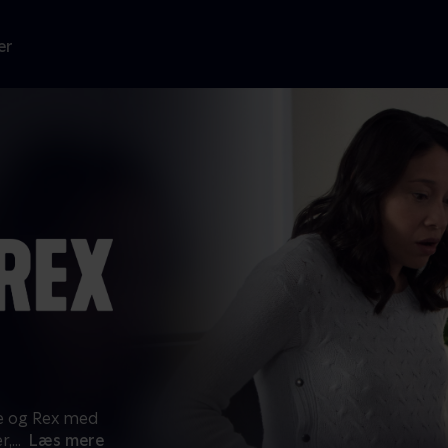
er
ie og Rex med
r,
...
Læs mere