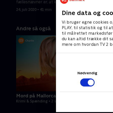
fællesnævner er, at kvinden mente, de
tre år sid
alle var i familie.
24. juli 2020 • 41 min
7. juni 202
Dine data og coo
Vi bruger egne cookies o
PLAY, til statistik og ti
Andre så også
til målrettet markedsfør
du kan altid trække dit s
mere om hvordan TV 2 be
Nødvendig
Mord på Mallorca
Krimi & Spænding • 2 sæsoner