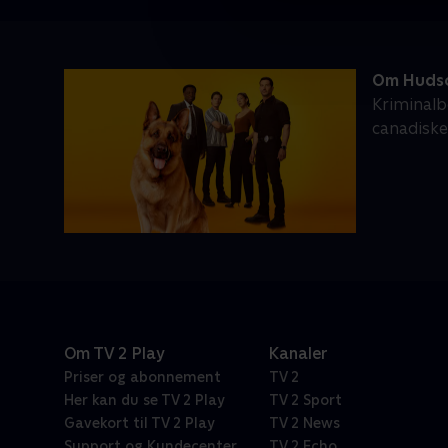
Om Hudso
Kriminalb
canadiske
Om TV 2 Play
Kanaler
Priser og abonnement
TV 2
Her kan du se TV 2 Play
TV 2 Sport
Gavekort til TV 2 Play
TV 2 News
Support og Kundecenter
TV 2 Echo