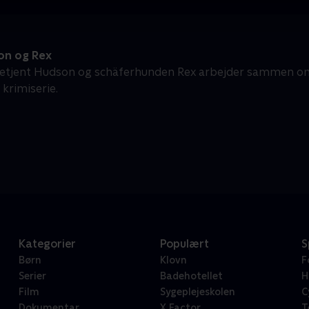
n og Rex
etjent Hudson og schäferhunden Rex arbejder sammen om 
 krimiserie.
Kategorier
Populært
S
Børn
Klovn
F
Serier
Badehotellet
H
Film
Sygeplejeskolen
C
Dokumentar
X Factor
T