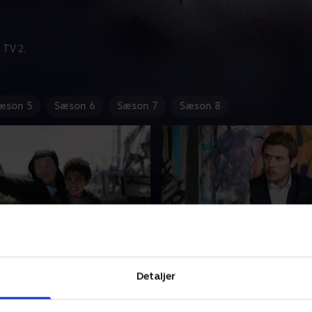
 TV 2.
æson 5
Sæson 6
Sæson 7
Sæson 8
 Story
2. Manhunt
rtæller om sit og Rex' første
En morder er på fri fod. Cha
Detaljer
hvordan en farlig
Rex er på sagen, men bliver
ng førte dem sammen for
som gidsler. Kan de arbej