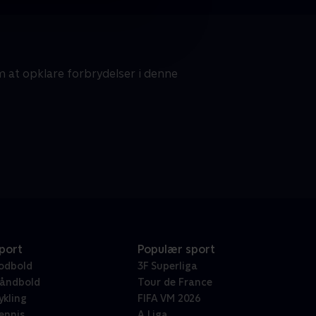
at opklare forbrydelser i denne
port
Populær sport
odbold
3F Superliga
åndbold
Tour de France
ykling
FIFA VM 2026
ennis
A Liga