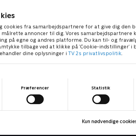
en.
med deres gidseltager, når 
trussel opstår?
1 • 41 min
8. juni 2021 • 41 min
kies
g cookies fra samarbejdspartnere for at give dig den b
l at målrette annoncer til dig. Vores samarbejdspartner
ing på egne og andres platforme. Du kan til- og fravæl
amtykke tilbage ved at klikke på ’Cookie-indstillinger’ i
handler dine oplysninger i
TV 2s privatlivspolitik
.
Samtykkevalg
Præferencer
Statistik
Kommissær Rex
F
Kun nødvendige cookie
Krimi & Spænding • 1 sæsoner
K