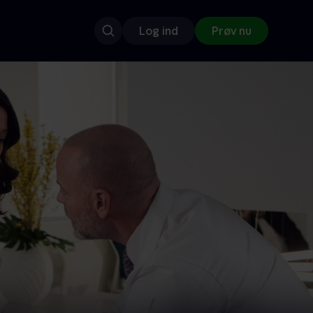
Log ind
Prøv nu