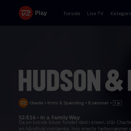
Forside
Live TV
Kategori
•
Krimi & Spænding
•
8 sæsoner
•
S2:E16 • In a Family Way
Da en kvinde bliver fundet død i sneen, står Charl
en håndfuld mistænke, hvis eneste fællesnævner e