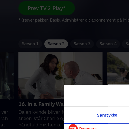
Prøv TV 2 Play*
*Kræver pakken Basis. Administrer dit abonnement på Mit
Sæson 1
Sæson 2
Sæson 3
Sæson 4
S
16. In a Family Way
1. Origin
iver
Da en kvinde bliver fundet død i
Charlie fo
Samtykke
arah
sneen, står Charlie og Rex med en
møde, og 
 at
håndfuld mistænke, hvis eneste
kidnapni