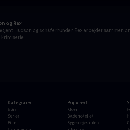
n og Rex
etjent Hudson og schäferhunden Rex arbejder sammen om 
 krimiserie.
Kategorier
Populært
S
Børn
Klovn
F
Serier
Badehotellet
H
Film
Sygeplejeskolen
C
Dokumentar
X Factor
T