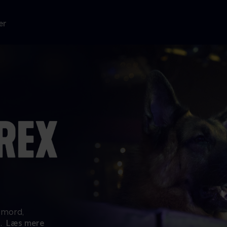
er
 mord,
..
Læs mere