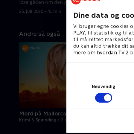
løse gåden om den perfekte
fællesnæv
forbrydelse.
alle var i 
23. juli 2020 • 41 min
24. juli 20
Dine data og coo
Vi bruger egne cookies o
PLAY, til statistik og ti
Andre så også
til målrettet markedsfør
du kan altid trække dit s
mere om hvordan TV 2 be
Nødvendig
Mord på Mallorca
Krimi & Spænding • 2 sæsoner