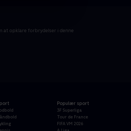
at opklare forbrydelser i denne
port
Populær sport
odbold
3F Superliga
åndbold
Tour de France
ykling
FIFA VM 2026
ennis
A Liga