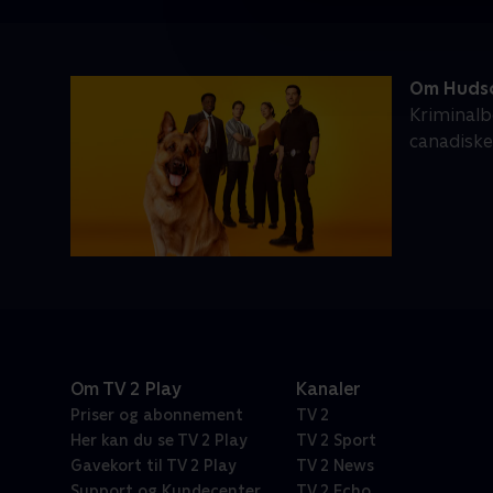
Om Hudso
Kriminalb
canadiske
Om TV 2 Play
Kanaler
Priser og abonnement
TV 2
Her kan du se TV 2 Play
TV 2 Sport
Gavekort til TV 2 Play
TV 2 News
Support og Kundecenter
TV 2 Echo