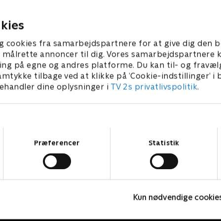
ner er, at kvinden mente, de
tre år siden.
familie.
20 • 41 min
7. juni 2021 • 41 min
kies
g cookies fra samarbejdspartnere for at give dig den b
l at målrette annoncer til dig. Vores samarbejdspartner
ing på egne og andres platforme. Du kan til- og fravæl
amtykke tilbage ved at klikke på ’Cookie-indstillinger’ i
handler dine oplysninger i
TV 2s privatlivspolitik
.
Samtykkevalg
Præferencer
Statistik
Kommissær Rex
F
Kun nødvendige cookie
Krimi & Spænding • 1 sæsoner
K