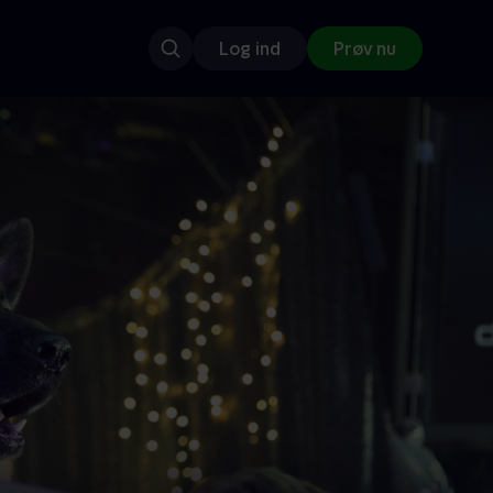
Log ind
Prøv nu