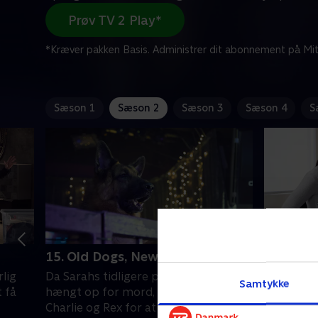
Prøv TV 2 Play*
*Kræver pakken Basis. Administrer dit abonnement på Mit
Sæson 1
Sæson 2
Sæson 3
Sæson 4
S
15. Old Dogs, New Tricks
16. In a
lig
Da Sarahs tidligere professor bliver
Da en kvin
Samtykke
t få
hængt op for mord, opsøger Sarah
sneen, st
Charlie og Rex for at få hjælp til at
håndfuld 