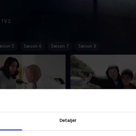
 TV 2.
æson 5
Sæson 6
Sæson 7
Sæson 8
 Family Way
1. Origin Story
de bliver fundet død i
Charlie fortæller om sit og R
Detaljer
år Charlie og Rex med en
møde, og hvordan en farlig
mistænke, hvis eneste
kidnapning førte dem sam