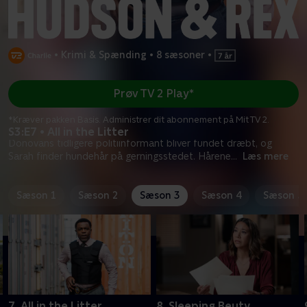
•
Krimi & Spænding
•
8 sæsoner
•
Prøv TV 2 Play*
*Kræver pakken Basis. Administrer dit abonnement på Mit TV 2.
S3:E7 • All in the Litter
Donovans tidligere politiinformant bliver fundet dræbt, og
Sarah finder hundehår på gerningsstedet. Hårene
...
Læs mere
Sæson 1
Sæson 2
Sæson 3
Sæson 4
Sæson 5
7. All in the Litter
8. Sleeping Beuty