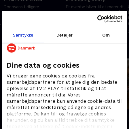
Donovans tidligere
Et eventyr bliver til et mareridt,
politiinformant bliver fundet
da en prinsesseskuespiller på
dræbt, og Sarah finder
mystisk vis dør til en
hundehår på gerningsstedet.
børnefødselsdag. Mon Charlie
Hårene matcher Rex' DNA,
og Rex finder skurken?
16. juni 2021 • 41 min
17. juni 2021 • 41 min
men hvordan hænger det
Samtykke
Detaljer
Om
sammen?
Andre så også
Dine data og cookies
Vi bruger egne cookies og cookies fra
samarbejdspartnere for at give dig den bedste
oplevelse af TV 2 PLAY, til statistik og til at
målrette annoncer til dig. Vores
samarbejdspartnere kan anvende cookie-data til
målrettet markedsføring på egne og andres
platforme. Du kan til- og fravælge cookies
Mord på Mallorca
Kommissær 
herunder, og du kan altid trække dit samtykke
Krimi & Spænding • 2 sæsoner
Krimi & Spændi
tilbage ved at klikke på ’Cookie-indstillinger’ i