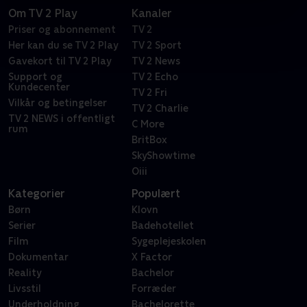
Om TV 2 Play
Kanaler
Priser og abonnement
TV 2
Her kan du se TV 2 Play
TV 2 Sport
Gavekort til TV 2 Play
TV 2 News
Support og
TV 2 Echo
Kundecenter
TV 2 Fri
Vilkår og betingelser
TV 2 Charlie
TV 2 NEWS i offentligt
C More
rum
BritBox
SkyShowtime
Oiii
Kategorier
Populært
Børn
Klovn
Serier
Badehotellet
Film
Sygeplejeskolen
Dokumentar
X Factor
Reality
Bachelor
Livsstil
Forræder
Underholdning
Bachelorette