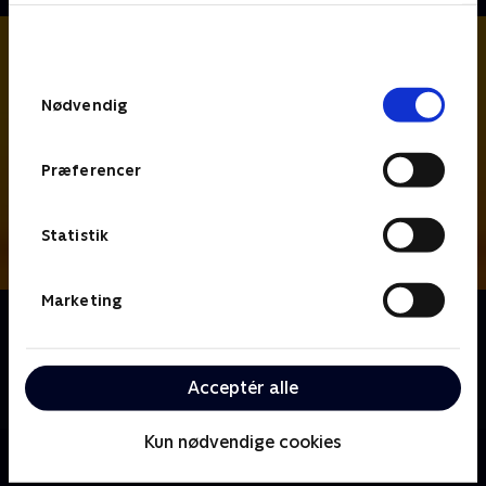
bunden af siden. Læs mere om hvordan TV 2
behandler dine oplysninger i
TV 2s privatlivspolitik
.
Samtykkevalg
Nødvendig
Præferencer
Statistik
Marketing
Om Hudson og Rex
Kriminalbetjent Hudson og schäferhunden Rex
arbejder sammen om at opklare forbrydelser i denne
Acceptér alle
canadiske krimiserie.
Kun nødvendige cookies