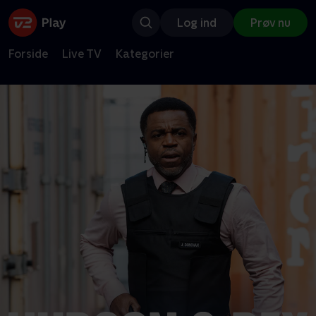
Log ind
Prøv nu
Forside
Live TV
Kategorier