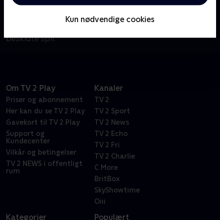
lande store aftaler. I denne bidende, uærbødige og
satiriske skildring af forretningernes USA spiller
Kun nødvendige cookies
Marty og hans hold af ledelseskonsulenter det
beskidte spil.
Om TV 2 Play
Kanaler
Priser og abonnement
TV 2
Her kan du se TV 2 Play
TV 2 Sport
Gavekort til TV 2 Play
TV 2 News
Support og
TV 2 Echo
Kundecenter
TV 2 Fri
Vilkår og betingelser
TV 2 Charlie
TV 2 NEWS i offentligt
C More
rum
BritBox
SkyShowtime
Oiii
Kategorier
Populært