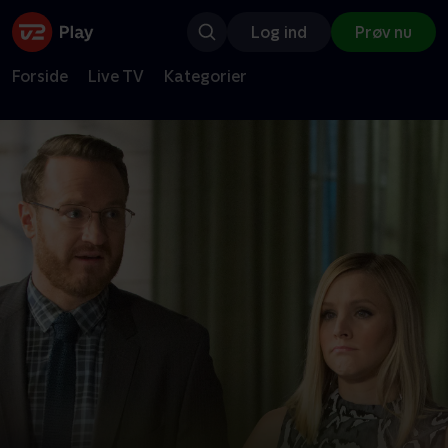
Log ind
Prøv nu
Forside
Live TV
Kategorier