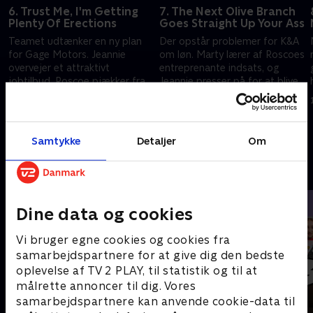
6. Trust Me, I'm Getting
7. The Next Olive Branch
Plenty Of Erections
Goes Straight Up Your Ass
Teamet udtænker en ny plan
Der opstår problemer for K&A
for Gage Motors. Jeannie
om løn. Marty lærer af Roscoes
overvejer et attraktivt
entreprenante indsats, og
jobtilbud. Roscoe pjækker fra
Jeannie presser på for at blive
e
skole for at feste
1. september 2025 • 28 min
1. september 2025 • 28 min
Samtykke
Detaljer
Om
Andre så også
Dine data og cookies
Vi bruger egne cookies og cookies fra
samarbejdspartnere for at give dig den bedste
oplevelse af TV 2 PLAY, til statistik og til at
målrette annoncer til dig. Vores
samarbejdspartnere kan anvende cookie-data til