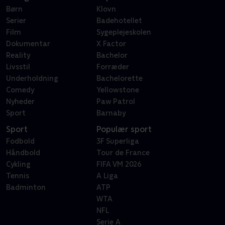
Børn
Klovn
Serier
Badehotellet
Film
Sygeplejeskolen
Dokumentar
X Factor
Reality
Bachelor
Livsstil
Forræder
Underholdning
Bachelorette
Comedy
Yellowstone
Nyheder
Paw Patrol
Sport
Barnaby
Sport
Populær sport
Fodbold
3F Superliga
Håndbold
Tour de France
Cykling
FIFA VM 2026
Tennis
A Liga
Badminton
ATP
WTA
NFL
Serie A