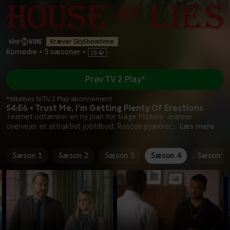
Kræver SkyShowtime
Komedie
•
5 sæsoner
•
Prøv TV 2 Play*
*tilkøbes til TV 2 Play abonnement
S4:E6 • Trust Me, I'm Getting Plenty Of Erections
Teamet udtænker en ny plan for Gage Motors. Jeannie
overvejer et attraktivt jobtilbud. Roscoe pjækker
...
Læs mere
Sæson 1
Sæson 2
Sæson 3
Sæson 4
Sæson 5