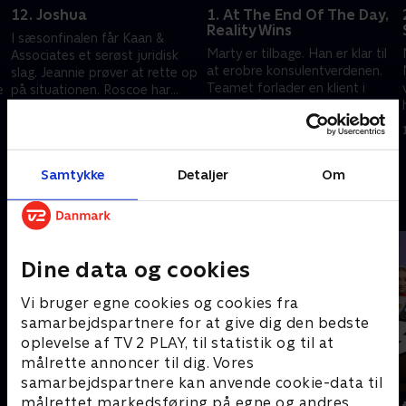
12. Joshua
1. At The End Of The Day,
Reality Wins
I sæsonfinalen får Kaan &
Marty er tilbage. Han er klar til
Associates et serøst juridisk
at erobre konsulentverdenen.
slag. Jeannie prøver at rette op
Teamet forlader en klient i
e
på situationen. Roscoe har
jagten på endnu større
problemer med parforholdet
1. september 2025 • 28 min
lønninger.
1. juli 2021 • 27 min
Samtykke
Detaljer
Om
Andre så også
Dine data og cookies
Vi bruger egne cookies og cookies fra
samarbejdspartnere for at give dig den bedste
oplevelse af TV 2 PLAY, til statistik og til at
målrette annoncer til dig. Vores
samarbejdspartnere kan anvende cookie-data til
målrettet markedsføring på egne og andres