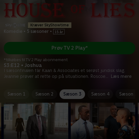
Kræver SkyShowtime
Komedie
•
5 sæsoner
•
Prøv TV 2 Play*
*tilkøbes til TV 2 Play abonnement
S3:E12 • Joshua
I sæsonfinalen får Kaan & Associates et serøst juridisk slag.
Jeannie prøver at rette op på situationen. Roscoe
...
Læs mere
Sæson 1
Sæson 2
Sæson 3
Sæson 4
Sæson 5