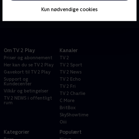
satiriske skildring af forretningernes USA spiller
Kun nødvendige cookies
Marty og hans hold af ledelseskonsulenter det
beskidte spil.
Om TV 2 Play
Kanaler
Priser og abonnement
TV 2
Her kan du se TV 2 Play
TV 2 Sport
Gavekort til TV 2 Play
TV 2 News
Support og
TV 2 Echo
Kundecenter
TV 2 Fri
Vilkår og betingelser
TV 2 Charlie
TV 2 NEWS i offentligt
C More
rum
BritBox
SkyShowtime
Oiii
Kategorier
Populært