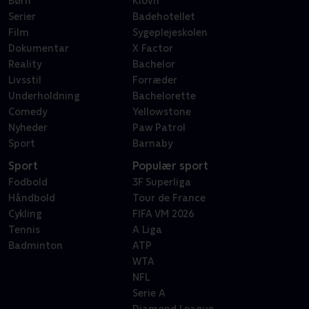
Børn
Klovn
Serier
Badehotellet
Film
Sygeplejeskolen
Dokumentar
X Factor
Reality
Bachelor
Livsstil
Forræder
Underholdning
Bachelorette
Comedy
Yellowstone
Nyheder
Paw Patrol
Sport
Barnaby
Sport
Populær sport
Fodbold
3F Superliga
Håndbold
Tour de France
Cykling
FIFA VM 2026
Tennis
A Liga
Badminton
ATP
WTA
NFL
Serie A