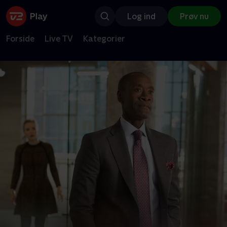
Log ind
Prøv nu
Forside
Live TV
Kategorier