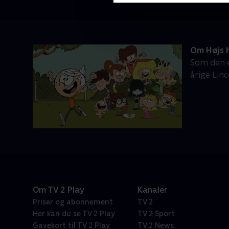
Om Højs 
Som den e
årige Linc
Om TV 2 Play
Kanaler
Priser og abonnement
TV 2
Her kan du se TV 2 Play
TV 2 Sport
Gavekort til TV 2 Play
TV 2 News