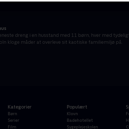
hus
neste dreng i en husstand med 11 børn, hver med tydeligt
oln kloge måder at overleve sit kaotiske familiemiljø på.
Kategorier
Populært
S
Børn
Klovn
F
Serier
Badehotellet
H
Film
Sygeplejeskolen
C