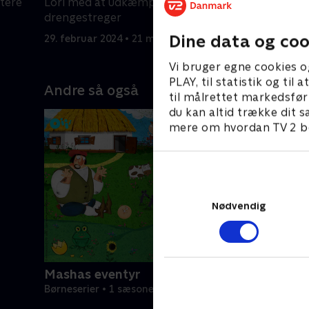
itere
Lori med at udkæmpe en krig på
partneres
drengestreger
29. februa
Dine data og coo
29. februar 2024 • 21 min
Vi bruger egne cookies o
PLAY, til statistik og ti
Andre så også
til målrettet markedsfør
du kan altid trække dit s
mere om hvordan TV 2 be
Nødvendig
Mashas eventyr
Børneserier • 1 sæsoner