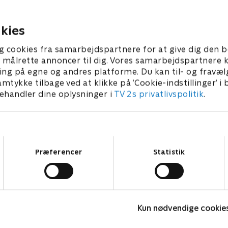
 irriterende vaner
optrædende tryllekunstner
r 2024 • 21 min
29. februar 2024 • 21 min
kies
g cookies fra samarbejdspartnere for at give dig den b
l at målrette annoncer til dig. Vores samarbejdspartner
ing på egne og andres platforme. Du kan til- og fravæl
amtykke tilbage ved at klikke på ’Cookie-indstillinger’ i
handler dine oplysninger i
TV 2s privatlivspolitik
.
Samtykkevalg
Præferencer
Statistik
Arne Alligator
V
Kun nødvendige cookie
Børneserier • 1 sæsoner
B