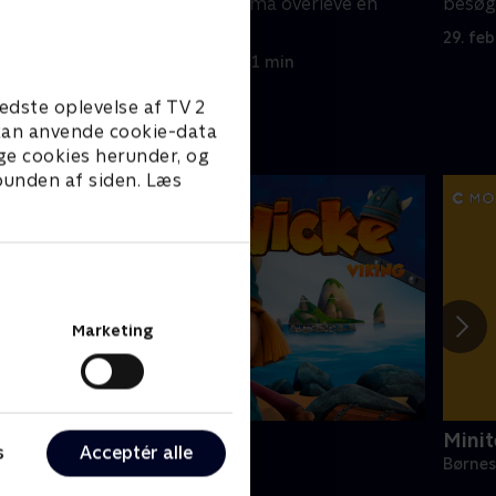
fødselsdag; Zach må overleve en
besøg
eftersidning
29. fe
29. februar 2024 • 21 min
edste oplevelse af TV 2
e kan anvende cookie-data
ge cookies herunder, og
 bunden af siden. Læs
Marketing
icke Viking
Minit
s
Acceptér alle
ørneserier • 1 sæsoner
Børnes