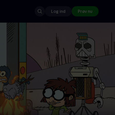
Log ind
Prøv nu