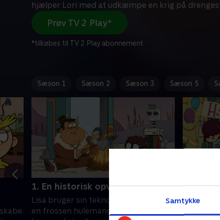
hjælper Lori med at udkæmpe en krig på drenges
Prøv TV 2 Play*
*tilkøbes til TV 2 Play abonnement
Sæson 1
Sæson 2
Sæson 3
Sæson 5
S
1. En historisk opvågning
2. Barn
Lisa bruger sin teknologi til at vække
Lunas ban
Samtykke
 skabe.
en frossen hulemand. Luan hjælper
og Luna l