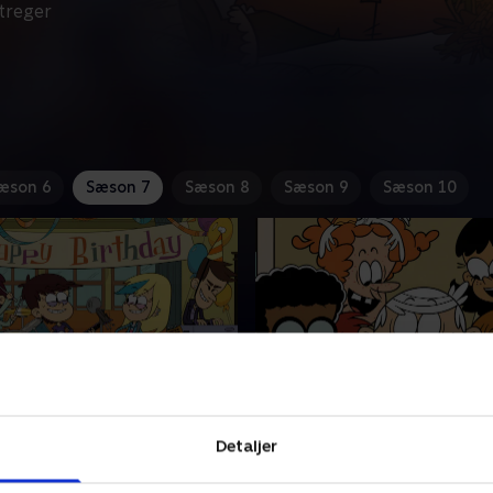
treger
æson 6
Sæson 7
Sæson 8
Sæson 9
Sæson 10
emad
3. Sliksyg
Detaljer
d spiller børnemusik. Lori
Lola kæmper med sin trang ti
ægger mærke til deres
Lincoln stræber efter at im