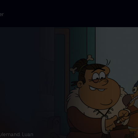
er
 hulemand. Luan