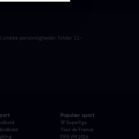
 unikke personligheder, finder 11-
port
Populær sport
odbold
3F Superliga
åndbold
Tour de France
ykling
FIFA VM 2026