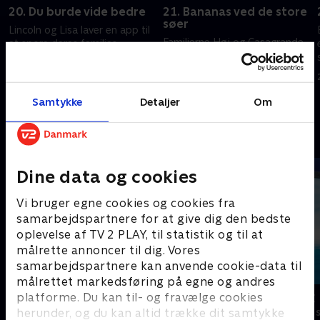
20. Du burde vide bedre
21. Bananas ved de store
søer
Lincoln og Lisa laver en app til
Familierne Høj og Casagrande
at spore deres families
deltager i en konkurrence i
tidsplan. Lana åbner en butik
Halloween-udsmykning af
28. august 2023 • 21 min
butiksfacader, men tingene
kommer ud af kontrol, da de
Samtykke
Detaljer
Om
29. februar 2024 • 21 min
bruger Lucys tryllebog.
Andre så også
Dine data og cookies
Vi bruger egne cookies og cookies fra
samarbejdspartnere for at give dig den bedste
oplevelse af TV 2 PLAY, til statistik og til at
målrette annoncer til dig. Vores
samarbejdspartnere kan anvende cookie-data til
målrettet markedsføring på egne og andres
Arne Alligator
Vicke Viking
platforme. Du kan til- og fravælge cookies
herunder, og du kan altid trække dit samtykke
Børneserier • 1 sæsoner
Børneserier • 1