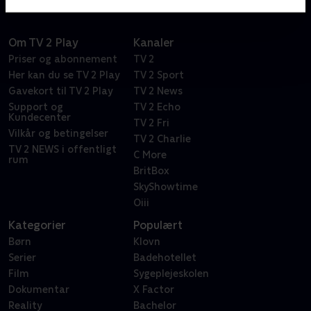
Om TV 2 Play
Kanaler
Priser og abonnement
TV 2
Her kan du se TV 2 Play
TV 2 Sport
Gavekort til TV 2 Play
TV 2 News
Support og
TV 2 Echo
Kundecenter
TV 2 Fri
Vilkår og betingelser
TV 2 Charlie
TV 2 NEWS i offentligt
C More
rum
BritBox
SkyShowtime
Oiii
Kategorier
Populært
Børn
Klovn
Serier
Badehotellet
Film
Sygeplejeskolen
Dokumentar
X Factor
Reality
Bachelor