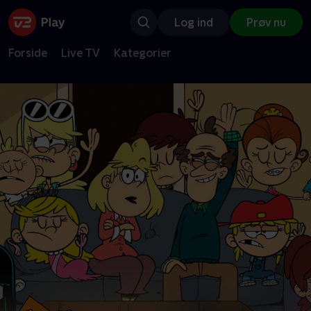
Log ind
Prøv nu
Forside
Live TV
Kategorier