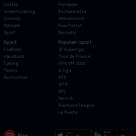
Livsstil
Forræder
Underholdning
Bachelorette
Comedy
Yellowstone
Nyheder
Paw Patrol
Sport
Barnaby
Sport
Populær sport
Fodbold
3F Superliga
Håndbold
Tour de France
Cykling
FIFA VM 2026
Tennis
A Liga
Badminton
ATP
WTA
NFL
Serie A
Diamond League
La Vuelta