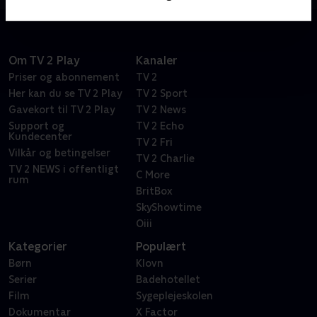
Om TV 2 Play
Kanaler
Priser og abonnement
TV 2
Her kan du se TV 2 Play
TV 2 Sport
Gavekort til TV 2 Play
TV 2 News
Support og
TV 2 Echo
Kundecenter
TV 2 Fri
Vilkår og betingelser
TV 2 Charlie
TV 2 NEWS i offentligt
C More
rum
BritBox
SkyShowtime
Oiii
Kategorier
Populært
Børn
Klovn
Serier
Badehotellet
Film
Sygeplejeskolen
Dokumentar
X Factor