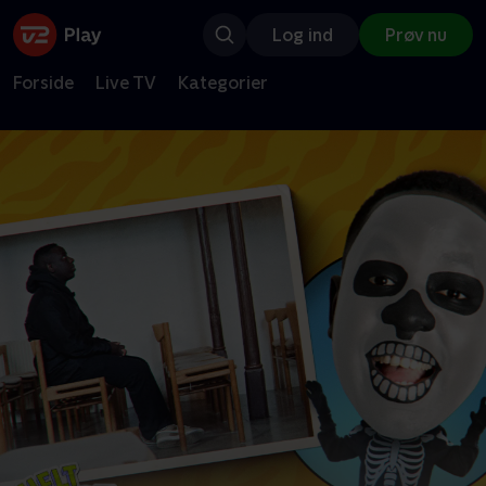
Log ind
Prøv nu
Forside
Live TV
Kategorier