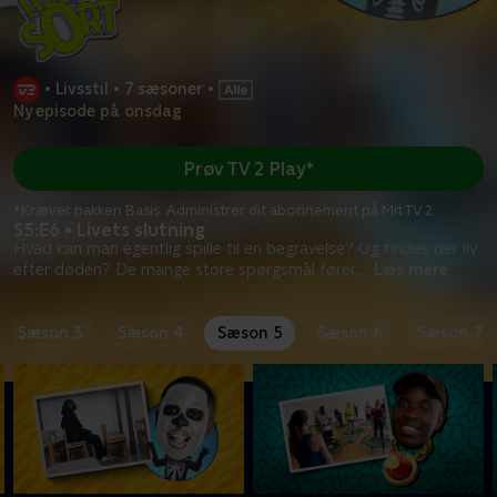
•
Livsstil
•
7 sæsoner
•
Ny episode på onsdag
Prøv TV 2 Play*
*Kræver pakken Basis. Administrer dit abonnement på Mit TV 2.
S5:E6 • Livets slutning
Hvad kan man egentlig spille til en begravelse? Og findes der liv
efter døden? De mange store spørgsmål fører
...
Læs mere
Sæson 3
Sæson 4
Sæson 5
Sæson 6
Sæson 7