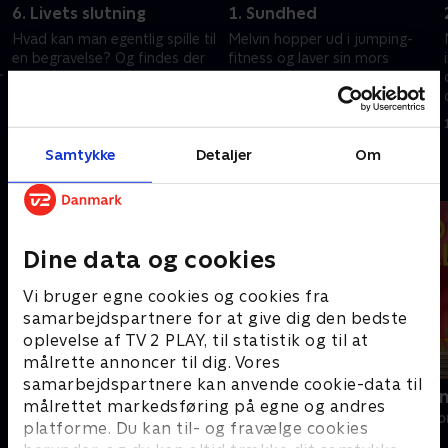
6. Livets slutning
1. Sundhed
Hvad kan man egentlig spille til
Melvin hopper ud i jumping-
en begravelse? Og findes der
fitness og laver sin mors
r
liv efter døden? De mange
berømte madazis i en
store spørgsmål fører Melvin
sund(ere) udgave i en airfryer.
på tværs af landet og helt til
Og så får han en legeaftale
3. april 2024 • 28 min
6. august 2025 • 28 min
Uganda.
med en gruppe Barbie-fans.
Samtykke
Detaljer
Om
Andre så også
Dine data og cookies
Vi bruger egne cookies og cookies fra
samarbejdspartnere for at give dig den bedste
oplevelse af TV 2 PLAY, til statistik og til at
målrette annoncer til dig. Vores
samarbejdspartnere kan anvende cookie-data til
Beliggenhed, beliggenhed,
Linde på La
målrettet markedsføring på egne og andres
beliggenhed
Livsstil • 5 sæs
platforme. Du kan til- og fravælge cookies
Livsstil • 18 sæsoner