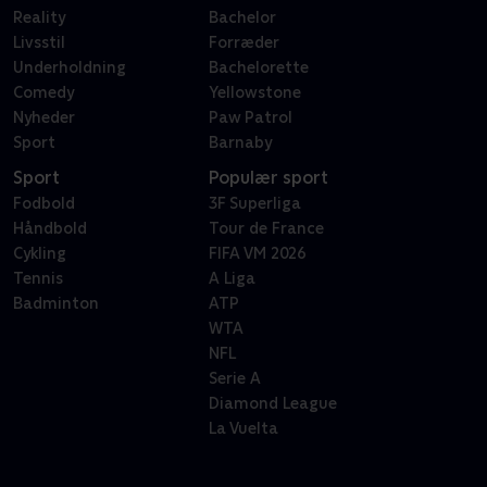
Reality
Bachelor
Livsstil
Forræder
Underholdning
Bachelorette
Comedy
Yellowstone
Nyheder
Paw Patrol
Sport
Barnaby
Sport
Populær sport
Fodbold
3F Superliga
Håndbold
Tour de France
Cykling
FIFA VM 2026
Tennis
A Liga
Badminton
ATP
WTA
NFL
Serie A
Diamond League
La Vuelta