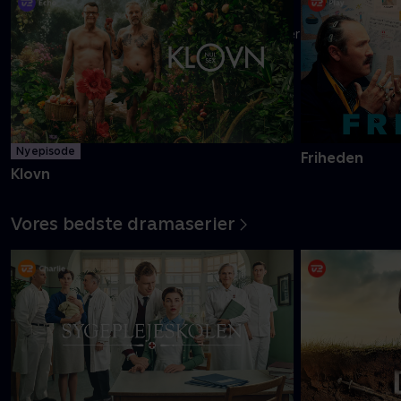
Danmarks pinligste makkerpar Frank og Casper navigerer livet
med tvivlsom succes
Mere info
Ny episode
Friheden
Klovn
Vores bedste dramaserier