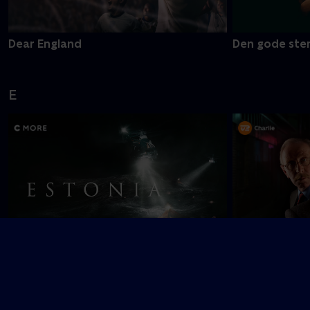
Dear England
Den gode ste
E
Nyligt tilføjet
Estonia
En sag for Fro
F