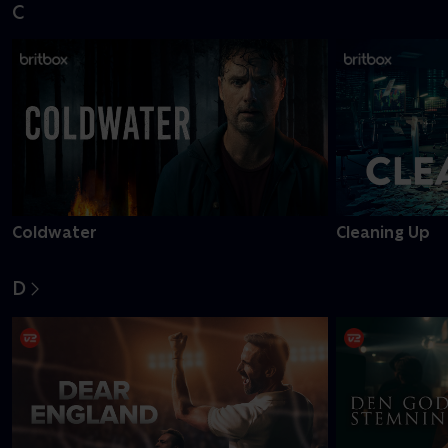
C
Coldwater
Cleaning Up
D