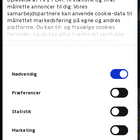
målrette annoncer til dig. Vores
samarbejdspartnere kan anvende cookie-data til
målrettet markedsføring på egne og andres
platforme. Du kan til- og fravælge cookies
herunder, og du kan altid trække dit samtykke
tilbage ved at klikke på ’Cookie-indstillinger’ i
bunden af siden. Læs mere om hvordan TV 2
behandler dine oplysninger i
Beverly Hills 90210
Anna Pihl
TV 2s privatlivspolitik
.
Samtykkevalg
Nødvendig
Krimisommer på Charlie
Præferencer
Statistik
Marketing