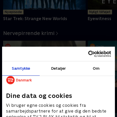
Ny episode
Nyligt tilføjet
Star Trek: Strange New Worlds
Eyewitness
Nervepirrende krimi
Samtykke
Detaljer
Om
Dicte
Sommerdahl
Dine data og cookies
Nostalgiske gensyn
Vi bruger egne cookies og cookies fra
samarbejdspartnere for at give dig den bedste
oplevelse af TV 2 PLAY, til statistik og til at