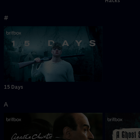
Hacks
#
15 Days
A