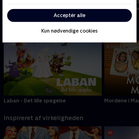
Sommerdahl
Mord i Alpern
Acceptér alle
Nyeste serier - C More
Kun nødvendige cookies
Laban - Det lille spøgelse
Mordene i Ma
Inspireret af virkeligheden