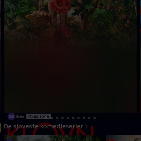
Ny episode
De sjoveste komedieserier