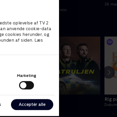
skjulested.
28. ma
27. marts 2014 • 23 min
edste oplevelse af TV 2
e kan anvende cookie-data
ge cookies herunder, og
 bunden af siden. Læs
Marketing
otorvejspatruljen
Rig p
s
Acceptér alle
okumentar • 7 sæsoner
Dokume