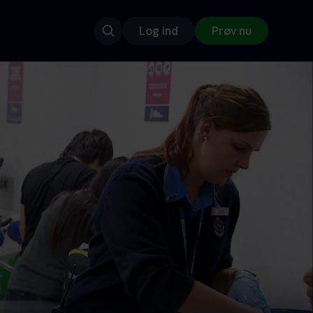
Log ind
Prøv nu