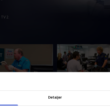
 TV 2.
 2
3. Afsnit 3
 tager dramatiske skridt for
En passagers kropssprog an
Detaljer
re, at hendes taske bliver
han er ude på noget, og en 
gt, og en pakke med mad
mand skal bevise, at hans f