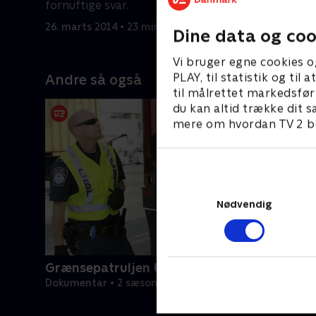
fornuftige svar.
fra Kina 
26. marts 2014 • 23 min
26. marts 
Dine data og coo
Vi bruger egne cookies o
PLAY, til statistik og ti
Andre så også
til målrettet markedsfør
du kan altid trække dit s
mere om hvordan TV 2 be
Nødvendig
Grænsepatruljen USA
Dokumentar • 2 sæsoner