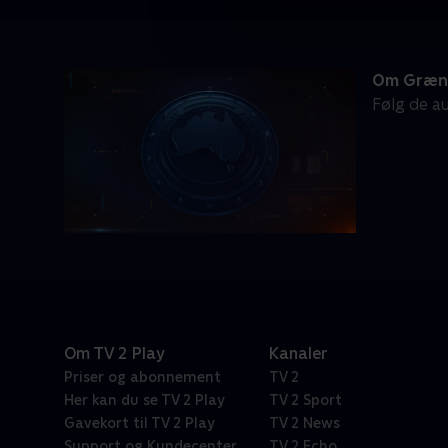
Om Græns
Følg de au
Om TV 2 Play
Kanaler
Priser og abonnement
TV 2
Her kan du se TV 2 Play
TV 2 Sport
Gavekort til TV 2 Play
TV 2 News
Support og Kundecenter
TV 2 Echo