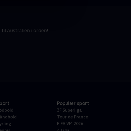
il Australien i orden!
port
Populær sport
odbold
3F Superliga
åndbold
Tour de France
ykling
FIFA VM 2026
ennis
A Liga