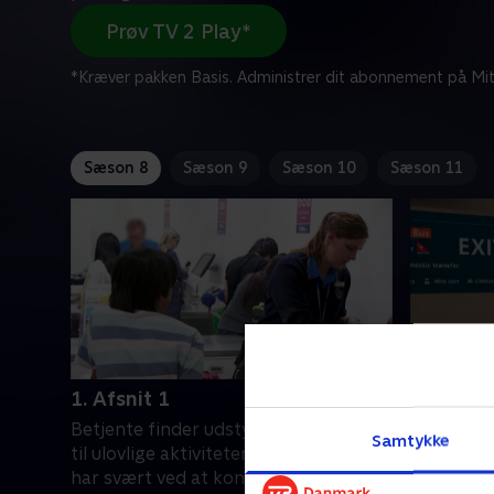
Prøv TV 2 Play*
*Kræver pakken Basis. Administrer dit abonnement på Mit
Sæson 8
Sæson 9
Sæson 10
Sæson 11
1. Afsnit 1
2. Afsnit
Betjente finder udstyr, der kan bruges
En kvinde
Samtykke
til ulovlige aktiviteter, og passageren
at forhind
har svært ved at komme med
gennemsø