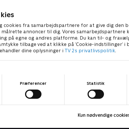
vækker mistanke.
ægte.
2014 • 23 min
27. marts 2014 • 23 min
kies
g cookies fra samarbejdspartnere for at give dig den b
l at målrette annoncer til dig. Vores samarbejdspartner
ing på egne og andres platforme. Du kan til- og fravæl
amtykke tilbage ved at klikke på ’Cookie-indstillinger’ i
handler dine oplysninger i
TV 2s privatlivspolitik
.
Samtykkevalg
Præferencer
Statistik
24 timer på skadestuen
M
Kun nødvendige cookie
Dokumentar • 4 sæsoner
D