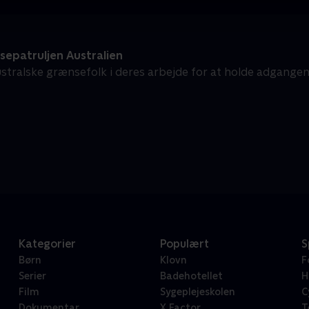
epatruljen Australien
stralske grænsefolk i deres arbejde for at holde adgangen t
Kategorier
Populært
S
Børn
Klovn
F
Serier
Badehotellet
H
Film
Sygeplejeskolen
C
Dokumentar
X Factor
T