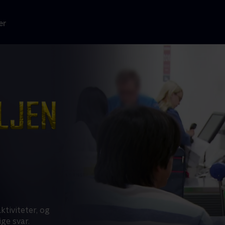
er
ktiviteter, og
ge svar.