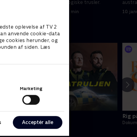
taske fuld af biologiske trusler.
austra
10. januar 2018 • 22 min
10. ja
edste oplevelse af TV 2
e kan anvende cookie-data
ge cookies herunder, og
 bunden af siden. Læs
Marketing
otorvejspatruljen
Rig p
s
Acceptér alle
okumentar • 7 sæsoner
Dokume