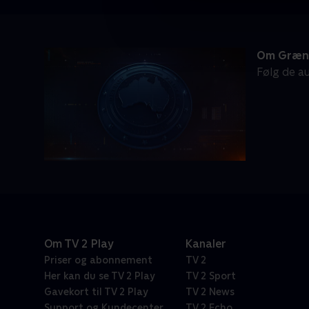
Om Græns
Følg de au
Om TV 2 Play
Kanaler
Priser og abonnement
TV 2
Her kan du se TV 2 Play
TV 2 Sport
Gavekort til TV 2 Play
TV 2 News
Support og Kundecenter
TV 2 Echo