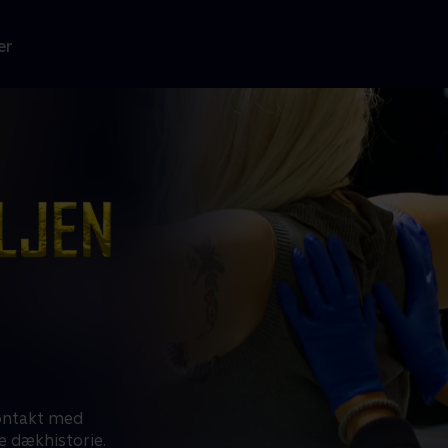
er
kontakt med
e dækhistorie.