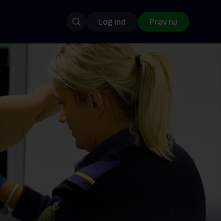
Log ind
Prøv nu