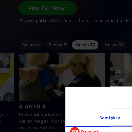
Prøv TV 2 Play*
*Kræver pakken Basis. Administrer dit abonnement på Mit
Sæson 8
Sæson 9
Sæson 10
Sæson 11
4. Afsnit 4
5. Afsnit
ive
En kvinde indrømmer, at hun har
En kvinde
Samtykke
t
været meget i kontakt med stoffer,
mistanke,
og to mænd mener, at de har den
irrationel