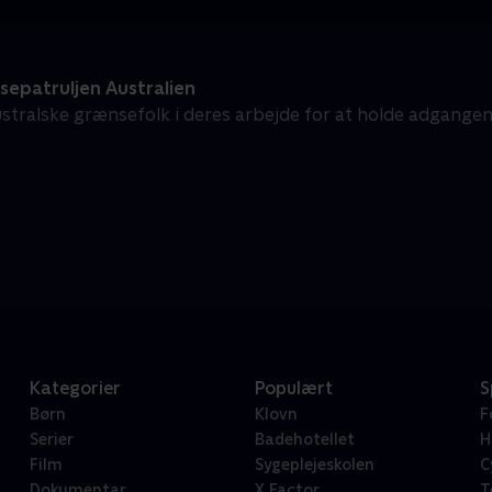
epatruljen Australien
stralske grænsefolk i deres arbejde for at holde adgangen t
Kategorier
Populært
S
Børn
Klovn
F
Serier
Badehotellet
H
Film
Sygeplejeskolen
C
Dokumentar
X Factor
T