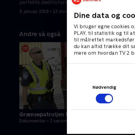
perfekte dækhistorie.
for biosi
5. januar 2018 • 23 min
9. januar 2
Dine data og coo
Vi bruger egne cookies o
PLAY, til statistik og ti
Andre så også
til målrettet markedsfør
du kan altid trække dit s
mere om hvordan TV 2 be
Nødvendig
Grænsepatruljen USA
Dokumentar • 2 sæsoner