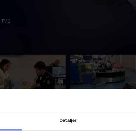
 TV 2.
 5
6. Afsnit 6
s rejseplaner vækker
En passagers skandaløse op
Detaljer
 og en passagers
chokerer betjentene, da hu
le opførsel er et rødt flag
fuldstændig mister kontroll