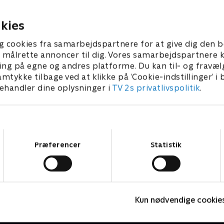
kkerheden.
9. januar 2018 • 22 min
018 • 22 min
kies
g cookies fra samarbejdspartnere for at give dig den b
l at målrette annoncer til dig. Vores samarbejdspartner
ing på egne og andres platforme. Du kan til- og fravæl
amtykke tilbage ved at klikke på ’Cookie-indstillinger’ i
handler dine oplysninger i
TV 2s privatlivspolitik
.
Samtykkevalg
Præferencer
Statistik
24 timer på skadestuen
M
Kun nødvendige cookie
Dokumentar • 4 sæsoner
D