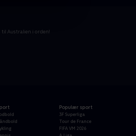
il Australien i orden!
port
Populær sport
odbold
3F Superliga
åndbold
Tour de France
ykling
FIFA VM 2026
ennis
A Liga