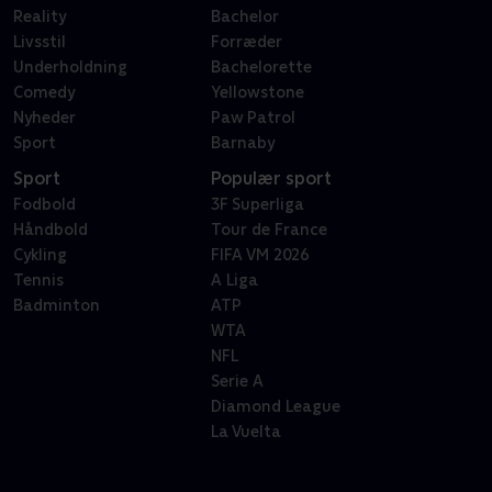
Reality
Bachelor
Livsstil
Forræder
Underholdning
Bachelorette
Comedy
Yellowstone
Nyheder
Paw Patrol
Sport
Barnaby
Sport
Populær sport
Fodbold
3F Superliga
Håndbold
Tour de France
Cykling
FIFA VM 2026
Tennis
A Liga
Badminton
ATP
WTA
NFL
Serie A
Diamond League
La Vuelta