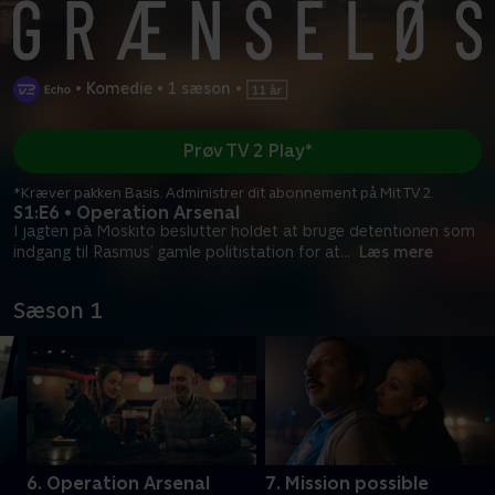
•
Komedie
•
1 sæson
•
Prøv TV 2 Play*
*Kræver pakken Basis. Administrer dit abonnement på Mit TV 2.
S1:E6 • Operation Arsenal
I jagten på Moskito beslutter holdet at bruge detentionen som
indgang til Rasmus’ gamle politistation for at
...
Læs mere
Sæson 1
6. Operation Arsenal
7. Mission possible