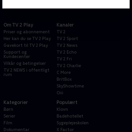
Om TV 2 Play
Kanaler
Priser og abonnement
TV 2
Her kan du se TV 2 Play
TV 2 Sport
Gavekort til TV 2 Play
TV 2 News
Support og
TV 2 Echo
Kundecenter
TV 2 Fri
Vilkår og betingelser
TV 2 Charlie
TV 2 NEWS i offentligt
C More
rum
BritBox
SkyShowtime
Oiii
Kategorier
Populært
Børn
Klovn
Serier
Badehotellet
Film
Sygeplejeskolen
Dokumentar
X Factor