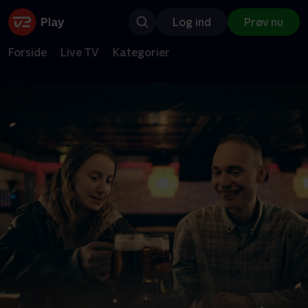
Log ind
Prøv nu
Forside
Live TV
Kategorier