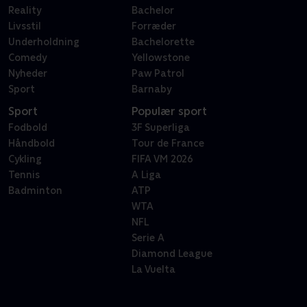
Reality
Bachelor
Livsstil
Forræder
Underholdning
Bachelorette
Comedy
Yellowstone
Nyheder
Paw Patrol
Sport
Barnaby
Sport
Populær sport
Fodbold
3F Superliga
Håndbold
Tour de France
Cykling
FIFA VM 2026
Tennis
A Liga
Badminton
ATP
WTA
NFL
Serie A
Diamond League
La Vuelta