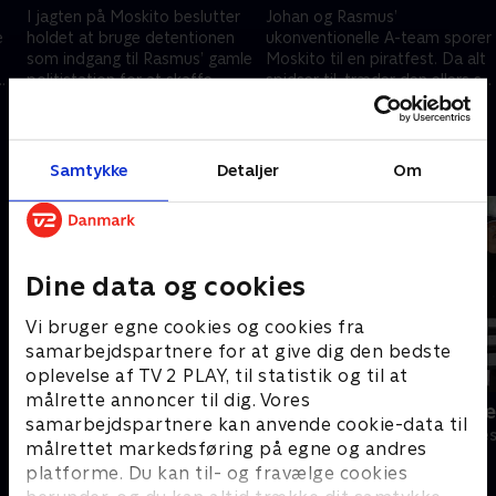
I jagten på Moskito beslutter
Johan og Rasmus’
e
holdet at bruge detentionen
ukonventionelle A-team sporer
som indgang til Rasmus’ gamle
Moskito til en piratfest. Da alt
politistation for at skaffe
spidser til, træder den ellers så
våben, men planen kompliceres
forsigtige Rasmus i karakter.
28. november 2025 • 23 min
28. november 2025 • 25 min
af alkohol.
Andre så også
Samtykke
Detaljer
Om
Dine data og cookies
Vi bruger egne cookies og cookies fra
samarbejdspartnere for at give dig den bedste
oplevelse af TV 2 PLAY, til statistik og til at
målrette annoncer til dig. Vores
Hvor fanden er Herning?
P.I.S. - Polit
samarbejdspartnere kan anvende cookie-data til
Komedie • 1 sæsoner
Komedie • 2 sæ
målrettet markedsføring på egne og andres
platforme. Du kan til- og fravælge cookies