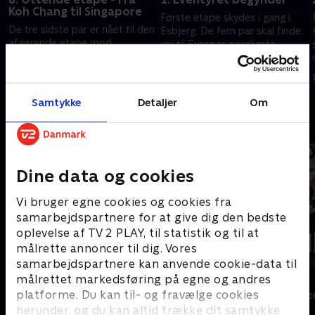
Koh Chang til Singapore
Første etape skydes i gang i
De tre sidste par er nået til den
Esbjerg. De fem par skal finde
afgørende etape mod
vej til Europas nordligste
Singapore i ræset om en kvart
punkt, Nordkap, men hvor
million kroner. Hvem kommer
finder man lige den billigste
11. april 2022 • 42 min
først? Og hvem snubler på
transport i byen?
19. maj 2020 • 40 min
målstregen?
Samtykke
Detaljer
Om
Andre så også
Dine data og cookies
Vi bruger egne cookies og cookies fra
samarbejdspartnere for at give dig den bedste
oplevelse af TV 2 PLAY, til statistik og til at
målrette annoncer til dig. Vores
samarbejdspartnere kan anvende cookie-data til
målrettet markedsføring på egne og andres
Landmand søger kærlighed
Forræder
platforme. Du kan til- og fravælge cookies
Reality • 13 sæsoner
Reality • 4 sæso
herunder, og du kan altid trække dit samtykke