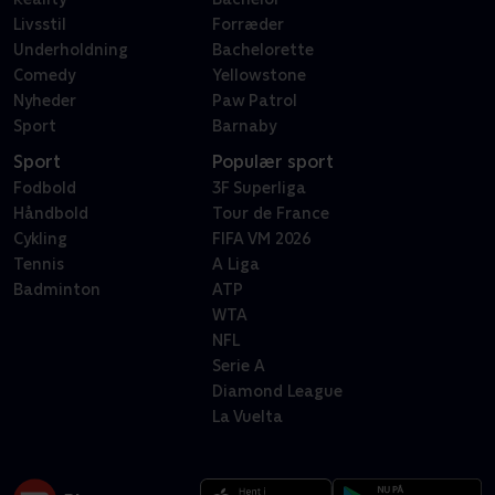
Livsstil
Forræder
Underholdning
Bachelorette
Comedy
Yellowstone
Nyheder
Paw Patrol
Sport
Barnaby
Sport
Populær sport
Fodbold
3F Superliga
Håndbold
Tour de France
Cykling
FIFA VM 2026
Tennis
A Liga
Badminton
ATP
WTA
NFL
Serie A
Diamond League
La Vuelta