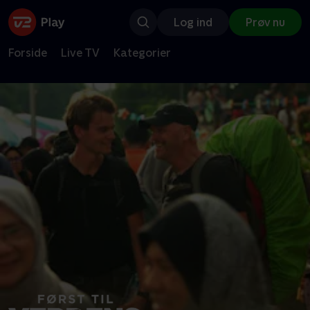
Log ind
Prøv nu
Forside
Live TV
Kategorier