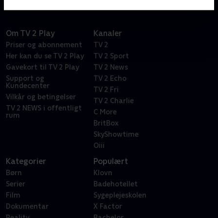
Om TV 2 Play
Kanaler
Priser og abonnement
TV 2
Her kan du se TV 2 Play
TV 2 Sport
Gavekort til TV 2 Play
TV 2 News
Support og
TV 2 Echo
Kundecenter
TV 2 Fri
Vilkår og betingelser
TV 2 Charlie
TV 2 NEWS i offentligt
C More
rum
BritBox
SkyShowtime
Oiii
Kategorier
Populært
Børn
Klovn
Serier
Badehotellet
Film
Sygeplejeskolen
Dokumentar
X Factor
Reality
Bachelor