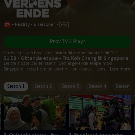
•
Reality
•
6 sæsoner
•
Prøv TV 2 Play*
*Kræver pakken Basis. Administrer dit abonnement på Mit TV 2.
S1:E8 • Ottende etape - Fra Koh Chang til Singapore
De tre sidste par er nået til den afgørende etape mod
Singapore i ræset om en kvart million kroner. Hvem
...
Læs mere
Sæson 1
Sæson 2
Sæson 3
Sæson 4
Sæson 5
8. Ottende etape - Fra
1. Eventyret begynder