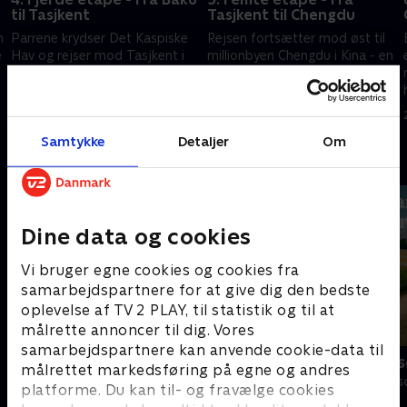
til Tasjkent
Tasjkent til Chengdu
n
Parrene krydser Det Kaspiske
Rejsen fortsætter mod øst til
e
Hav og rejser mod Tasjkent i
millionbyen Chengdu i Kina - en
Usbekistan. Det bliver et
milepæl for de fire par. Men
grænseoverskridende
det kinesiske sprog giver alle
kulturmøde for alle par.
parrene store udfordringer.
14. april 2020 • 40 min
21. april 2020 • 40 min
Samtykke
Detaljer
Om
Andre så også
Dine data og cookies
Vi bruger egne cookies og cookies fra
samarbejdspartnere for at give dig den bedste
oplevelse af TV 2 PLAY, til statistik og til at
målrette annoncer til dig. Vores
samarbejdspartnere kan anvende cookie-data til
Forræder
Landmand sø
målrettet markedsføring på egne og andres
Reality • 4 sæsoner
Reality • 13 sæs
platforme. Du kan til- og fravælge cookies