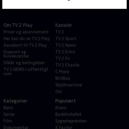
Om TV 2 Play
Kanaler
Priser og abonnement
TV 2
Her kan du se TV 2 Play
TV 2 Sport
Gavekort til TV 2 Play
TV 2 News
Support og
TV 2 Echo
Kundecenter
TV 2 Fri
Vilkår og betingelser
TV 2 Charlie
TV 2 NEWS i offentligt
C More
rum
BritBox
SkyShowtime
Oiii
Kategorier
Populært
Børn
Klovn
Serier
Badehotellet
Film
Sygeplejeskolen
Dokumentar
X Factor