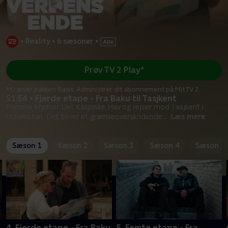
•
Reality
•
6 sæsoner
•
Prøv TV 2 Play*
*Kræver pakken Basis. Administrer dit abonnement på Mit TV 2.
S1:E4 • Fjerde etape - Fra Baku til Tasjkent
Parrene krydser Det Kaspiske Hav og rejser mod Tasjkent i
Usbekistan. Det bliver et grænseoverskridende
...
Læs mere
Sæson 1
Sæson 2
Sæson 3
Sæson 4
Sæson 5
4. Fjerde etape - Fra Baku
5. Femte etape - Fra