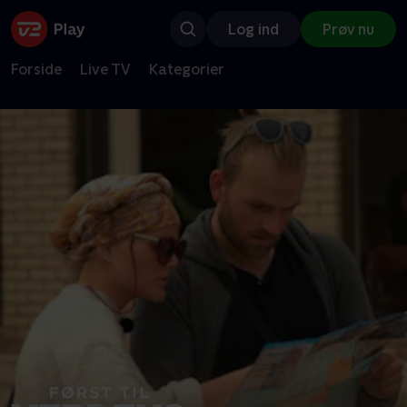
Log ind
Prøv nu
Forside
Live TV
Kategorier