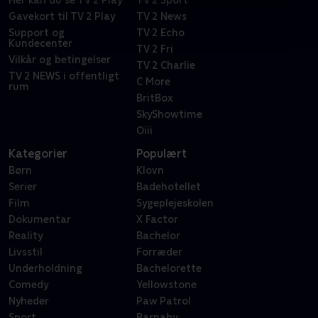
Gavekort til TV 2 Play
TV 2 News
Support og
TV 2 Echo
Kundecenter
TV 2 Fri
Vilkår og betingelser
TV 2 Charlie
TV 2 NEWS i offentligt
C More
rum
BritBox
SkyShowtime
Oiii
Kategorier
Populært
Børn
Klovn
Serier
Badehotellet
Film
Sygeplejeskolen
Dokumentar
X Factor
Reality
Bachelor
Livsstil
Forræder
Underholdning
Bachelorette
Comedy
Yellowstone
Nyheder
Paw Patrol
Sport
Barnaby