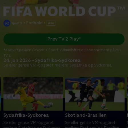
•
Fodbold
•
Prøv TV 2 Play*
*Kræver pakken Favorit + Sport. Administrer dit abonnement på Mit
TV 2.
24. jun 2026 • Sydafrika-Sydkorea
Se eller gense VM-opgøret mellem Sydafrika og Sydkorea.
Sydafrika-Sydkorea
Skotland-Brasilien
Se eller gense VM-opgøret
Se eller gense VM-opgøret
mellem Sydafrika og Sydkorea.
mellem Skotland og Brasilien.