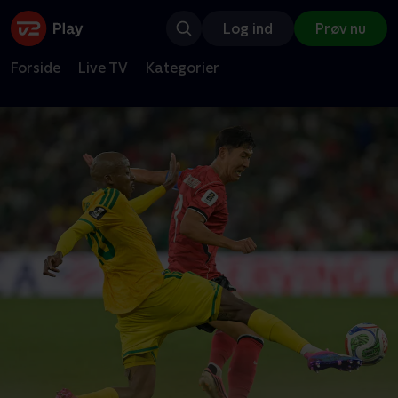
Log ind
Prøv nu
Forside
Live TV
Kategorier