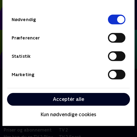
behandler dine oplysninger i
TV 2s privatlivspolitik
.
Samtykkevalg
Nødvendig
Præferencer
Statistik
Marketing
Om FIFA VM 2026 - Kampe
Se eller gense alle kampene fra VM-fodbold i Mexico,
USA og Canada.
Acceptér alle
Kun nødvendige cookies
Om TV 2 Play
Kanaler
Priser og abonnement
TV 2
Her kan du se TV 2 Play
TV 2 Sport