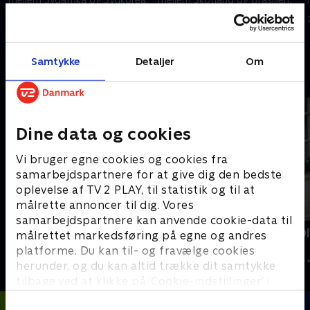
24. juni 2026 • 117 min
24. juni 2026 • 108 min
Samtykke
Detaljer
Om
Andre så også
Dine data og cookies
Vi bruger egne cookies og cookies fra
samarbejdspartnere for at give dig den bedste
oplevelse af TV 2 PLAY, til statistik og til at
målrette annoncer til dig. Vores
samarbejdspartnere kan anvende cookie-data til
Tirsdagstrænerne
Kristoffer O
målrettet markedsføring på egne og andres
kamp
Fodbold
platforme. Du kan til- og fravælge cookies
2024 • Fodbold 
herunder, og du kan altid trække dit samtykke
tilbage ved at klikke på ’Cookie-indstillinger’ i
bunden af siden. Læs mere om hvordan TV 2