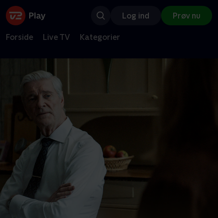
Log ind
Prøv nu
Forside
Live TV
Kategorier