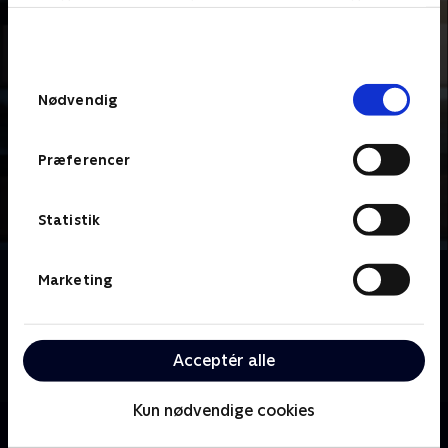
bunden af siden. Læs mere om hvordan TV 2
behandler dine oplysninger i
TV 2s privatlivspolitik
.
Samtykkevalg
Nødvendig
Præferencer
Statistik
Om Fartblind
Marketing
Stjernespækket spændingsdrama, hvor vi følger den
unge finansjournalist Bea, der, i en verden af
hemmeligheder, løgne og svære dilemmaer, forsøger
Acceptér alle
at navigere i minefeltet mellem job og privatliv.
Kun nødvendige cookies