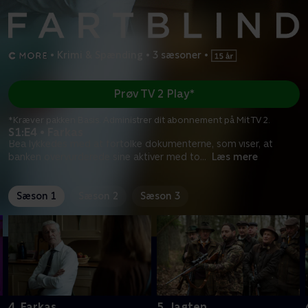
•
Krimi & Spænding
•
3 sæsoner
•
Prøv TV 2 Play*
*Kræver pakken Basis. Administrer dit abonnement på Mit TV 2.
S1:E4 • Farkas
Bea lykkedes med at fortolke dokumenterne, som viser, at
banken overvurderede sine aktiver med to
...
Læs mere
Sæson 1
Sæson 2
Sæson 3
4. Farkas
5. Jagten