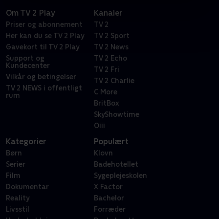
Om TV 2 Play
Kanaler
Priser og abonnement
TV 2
Her kan du se TV 2 Play
TV 2 Sport
Gavekort til TV 2 Play
TV 2 News
Support og
TV 2 Echo
Kundecenter
TV 2 Fri
Vilkår og betingelser
TV 2 Charlie
TV 2 NEWS i offentligt
C More
rum
BritBox
SkyShowtime
Oiii
Kategorier
Populært
Børn
Klovn
Serier
Badehotellet
Film
Sygeplejeskolen
Dokumentar
X Factor
Reality
Bachelor
Livsstil
Forræder