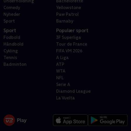
Underholdning
Bachelorette
Comedy
Yellowstone
Nyheder
Paw Patrol
Sport
Barnaby
Sport
Populær sport
Fodbold
3F Superliga
Håndbold
Tour de France
Cykling
FIFA VM 2026
Tennis
A Liga
Badminton
ATP
WTA
NFL
Serie A
Diamond League
La Vuelta