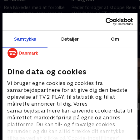
r
Bea lykkedes med at fortolke
Peder forsøger at stoppe Beas
dokumenterne, som viser, at
afsløringer, og ST-banken
banken overvurderede sine
afvikler sin salgsafdeling for at
aktiver med to milliarder. Thulin
tilfredsstille kritikerne.
har lovet at hjælpe Peder
Finanstilsynet indleder en
1. maj 2023 • 43 min
1. maj 2023 • 44 min
undersøgelse
Samtykke
Detaljer
Om
Andre så også
Dine data og cookies
Vi bruger egne cookies og cookies fra
samarbejdspartnere for at give dig den bedste
oplevelse af TV 2 PLAY, til statistik og til at
målrette annoncer til dig. Vores
samarbejdspartnere kan anvende cookie-data til
målrettet markedsføring på egne og andres
Mord på Mallorca
Sandheden
platforme. Du kan til- og fravælge cookies
Krimi & Spænding • 2 sæsoner
Krimi & Spændi
herunder, og du kan altid trække dit samtykke
tilbage ved at klikke på ’Cookie-indstillinger’ i