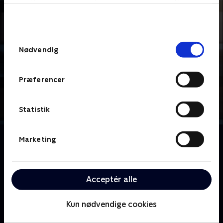
bunden af siden. Læs mere om hvordan TV 2
behandler dine oplysninger i
TV 2s privatlivspolitik
.
Samtykkevalg
Nødvendig
Præferencer
Statistik
Om Fartblind
Marketing
Stjernespækket spændingsdrama, hvor vi følger den
unge finansjournalist Bea, der, i en verden af
hemmeligheder, løgne og svære dilemmaer, forsøger
Acceptér alle
at navigere i minefeltet mellem job og privatliv.
Kun nødvendige cookies