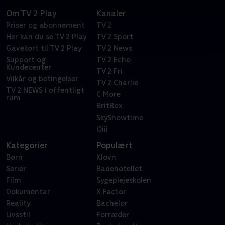
Om TV 2 Play
Kanaler
Priser og abonnement
TV 2
Her kan du se TV 2 Play
TV 2 Sport
Gavekort til TV 2 Play
TV 2 News
Support og
TV 2 Echo
Kundecenter
TV 2 Fri
Vilkår og betingelser
TV 2 Charlie
TV 2 NEWS i offentligt
C More
rum
BritBox
SkyShowtime
Oiii
Kategorier
Populært
Børn
Klovn
Serier
Badehotellet
Film
Sygeplejeskolen
Dokumentar
X Factor
Reality
Bachelor
Livsstil
Forræder