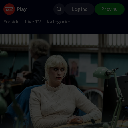
Log ind
Prøv nu
Forside
Live TV
Kategorier