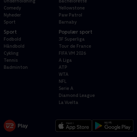
Underholdning
Bachelorette
Comedy
Yellowstone
Nyheder
Paw Patrol
Sport
Barnaby
Sport
Populær sport
Fodbold
3F Superliga
Håndbold
Tour de France
Cykling
FIFA VM 2026
Tennis
A Liga
Badminton
ATP
WTA
NFL
Serie A
Diamond League
La Vuelta