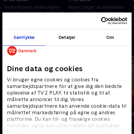
s
Finanstilsynets undersøgelse
Bea er plaget af skyldfølelse,
medfører, at banken mister sin
og efter et tilbagefald med
licens, og Peder ser kun én
Peder beslutter hun sig for at
måde at redde banken fra
forlade journalistikken.
konkurs. Et salg skal ske nu
Bagmandspolitiet starter en
1. maj 2023 • 43 min
1. maj 2023 • 43 min
undersøgelse
Samtykke
Detaljer
Om
Andre så også
Dine data og cookies
Vi bruger egne cookies og cookies fra
samarbejdspartnere for at give dig den bedste
oplevelse af TV 2 PLAY, til statistik og til at
målrette annoncer til dig. Vores
samarbejdspartnere kan anvende cookie-data til
målrettet markedsføring på egne og andres
Sandheden
Mord på Mal
platforme. Du kan til- og fravælge cookies
Krimi & Spænding • 2 sæsoner
Krimi & Spændi
herunder, og du kan altid trække dit samtykke
tilbage ved at klikke på ’Cookie-indstillinger’ i