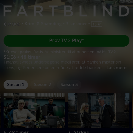
•
Krimi & Spænding
•
3 sæsoner
•
Prøv TV 2 Play*
*Kræver pakken Basis. Administrer dit abonnement på Mit TV 2.
S1:E6 • 48 timer
Finanstilsynets undersøgelse medfører, at banken mister sin
licens, og Peder ser kun én måde at redde banken
...
Læs mere
Sæson 1
Sæson 2
Sæson 3
6. 48 timer
7. Afsked