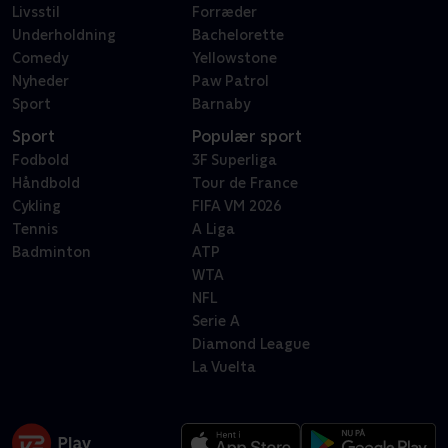
Livsstil
Forræder
Underholdning
Bachelorette
Comedy
Yellowstone
Nyheder
Paw Patrol
Sport
Barnaby
Sport
Populær sport
Fodbold
3F Superliga
Håndbold
Tour de France
Cykling
FIFA VM 2026
Tennis
A Liga
Badminton
ATP
WTA
NFL
Serie A
Diamond League
La Vuelta