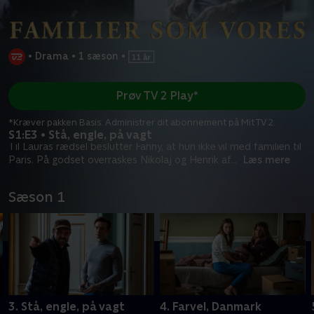
•
Drama
•
1 sæson
•
Prøv TV 2 Play*
*Kræver pakken Basis. Administrer dit abonnement på Mit TV 2.
S1:E3 • Stå, engle, på vagt
Til Lauras rædsel beslutter Fanny, at hun ikke vil med familien til
Paris. På godset overraskes Nikolaj og Henrik af
...
Læs mere
Sæson 1
3. Stå, engle, på vagt
4. Farvel, Danmark