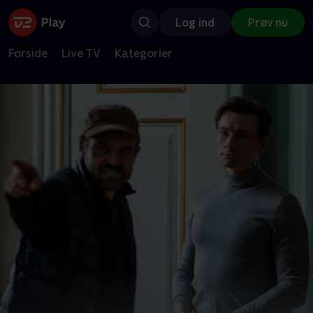
Log ind
Prøv nu
Forside
Live TV
Kategorier