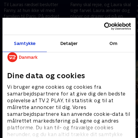
Til Lauras rædsel beslutter
Fanny skal rejse, og Laura skal
Fanny, at hun ikke vil med
sige farvel. Laura ændrer dog
familien til Paris. På godset
planer og drager ud på en
overraskes Nikolaj og Henrik af
farefuld færd. Nikolaj og
g
vrede håndværkere anført af
Henrik rammes af en
3. november 2024 • 50 min
10. november 2024 • 50 min
Peter
forfærdelig mistanke
Samtykke
Detaljer
Om
Andre så også
Dine data og cookies
Vi bruger egne cookies og cookies fra
samarbejdspartnere for at give dig den bedste
oplevelse af TV 2 PLAY, til statistik og til at
målrette annoncer til dig. Vores
samarbejdspartnere kan anvende cookie-data til
Overleverne
Den gode st
målrettet markedsføring på egne og andres
Drama • 1 sæsoner
Drama • 1 sæso
platforme. Du kan til- og fravælge cookies
herunder, og du kan altid trække dit samtykke