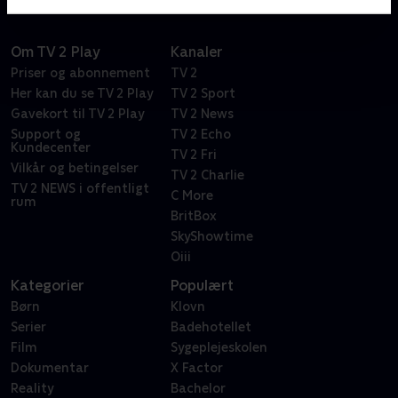
Om TV 2 Play
Kanaler
Priser og abonnement
TV 2
Her kan du se TV 2 Play
TV 2 Sport
Gavekort til TV 2 Play
TV 2 News
Support og
TV 2 Echo
Kundecenter
TV 2 Fri
Vilkår og betingelser
TV 2 Charlie
TV 2 NEWS i offentligt
C More
rum
BritBox
SkyShowtime
Oiii
Kategorier
Populært
Børn
Klovn
Serier
Badehotellet
Film
Sygeplejeskolen
Dokumentar
X Factor
Reality
Bachelor