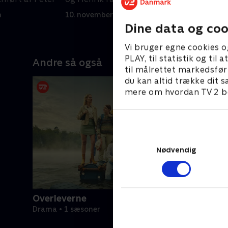
mistanke
f
n
10. november 2024 • 50 min
1
Dine data og coo
Vi bruger egne cookies o
PLAY, til statistik og ti
Andre så også
til målrettet markedsfør
du kan altid trække dit s
mere om hvordan TV 2 be
Nødvendig
Overleverne
Drama • 1 sæsoner