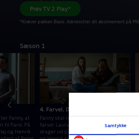
Prøv TV 2 Play*
*Kræver pakken Basis. Administrer dit abonnement på Mit
Sæson 1
4. Farvel, Danmark
5
ter Fanny, at
Fanny skal rejse, og Laura skal sige
J
 til Paris. På
farvel. Laura ændrer dog planer og
s
Samtykke
laj og Henrik
drager ud på en farefuld færd. Nikolaj
P
nført af Peter
og Henrik rammes af en forfærdelig
L