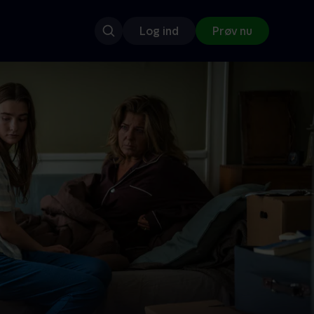
Log ind
Prøv nu