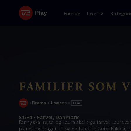
Forside
Live TV
Kategori
•
Drama
•
1 sæson
•
S1:E4 • Farvel, Danmark
Fanny skal rejse, og Laura skal sige farvel. Laura 
planer og drager ud på en farefuld færd. Nikolaj 