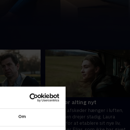
sker under
7. Jeg gør alting nyt
De svære afskeder hænger i luften,
eholder
Om
men jorden drejer stadig. Laura
Jacob og Amalie
kæmper for at etablere sit nye liv,
nge på, at en
men savner Elias, som ikke har givet