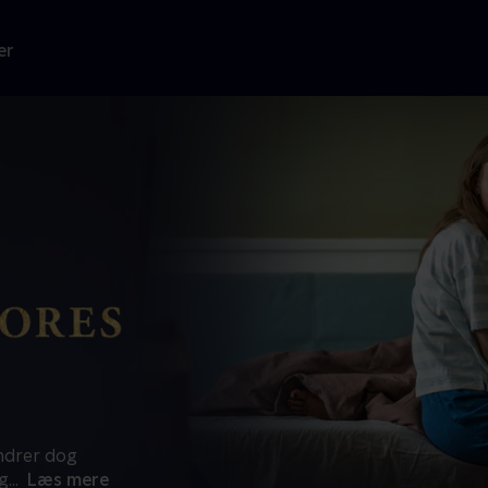
er
ændrer dog
og
...
Læs mere