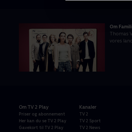
Om Famili
Thomas Vi
vores land
Om TV 2 Play
Kanaler
Priser og abonnement
TV 2
Her kan du se TV 2 Play
TV 2 Sport
Gavekort til TV 2 Play
TV 2 News