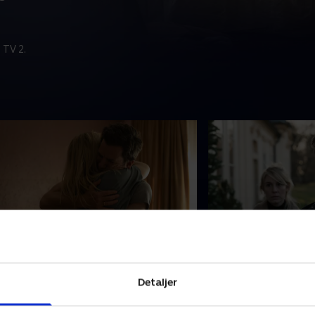
 TV 2.
. Over alle grænser
6. Alt, hvad der 
himlen
acob er bekymret for Laura og
OBS.: Afsnittet ind
Detaljer
ætter hele familiens livsgrundlag i
voldsomme scener. 
aris på spil ved at kontakte politiet.
satser de sidste pe
aura giver livstegn, og Elias lover at