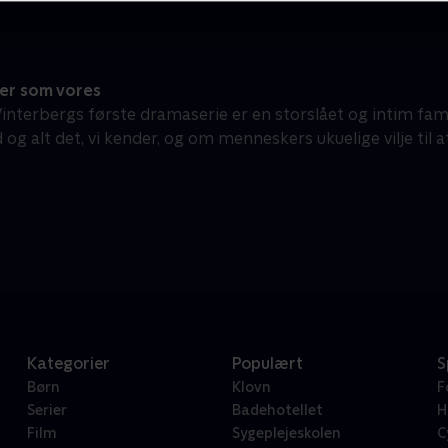
er som vores
nterbergs første dramaserie er en storslået og intim fa
 og alt det, vi kender, og om menneskers ukuelige vilje til a
Kategorier
Populært
S
Børn
Klovn
F
Serier
Badehotellet
H
Film
Sygeplejeskolen
C