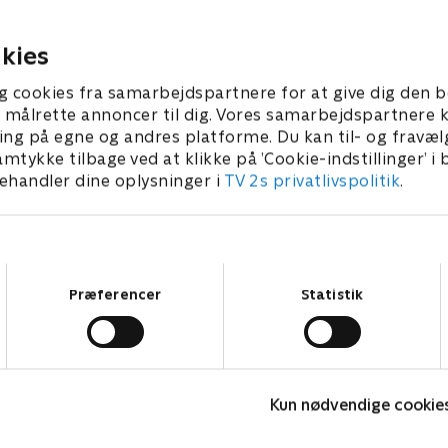
gammel bekendt vil
inde hende
7. november 2024 • 50 min
Nikolaj og Henrik i
24. november 2024 • 
kies
fortiden, og Elias en
situation.
g cookies fra samarbejdspartnere for at give dig den b
l at målrette annoncer til dig. Vores samarbejdspartner
ing på egne og andres platforme. Du kan til- og fravæl
amtykke tilbage ved at klikke på ’Cookie-indstillinger’ i
handler dine oplysninger i
TV 2s privatlivspolitik
.
Samtykkevalg
Præferencer
Statistik
Den gode stemning
Kun nødvendige cookie
Drama • 1 sæsoner
D