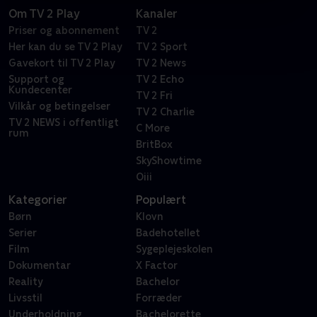
Om TV 2 Play
Kanaler
Priser og abonnement
TV 2
Her kan du se TV 2 Play
TV 2 Sport
Gavekort til TV 2 Play
TV 2 News
Support og
TV 2 Echo
Kundecenter
TV 2 Fri
Vilkår og betingelser
TV 2 Charlie
TV 2 NEWS i offentligt
C More
rum
BritBox
SkyShowtime
Oiii
Kategorier
Populært
Børn
Klovn
Serier
Badehotellet
Film
Sygeplejeskolen
Dokumentar
X Factor
Reality
Bachelor
Livsstil
Forræder
Underholdning
Bachelorette