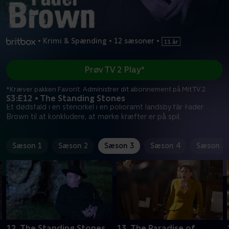
•
Krimi & Spænding
•
12 sæsoner
•
Prøv TV 2 Play*
*Kræver pakken Favorit. Administrer dit abonnement på Mit TV 2.
S3:E12 • The Standing Stones
Et dødsfald i en stencirkel i en polioramt landsby får Fader
Brown til at konkludere, at mørke kræfter er på spil.
Sæson 1
Sæson 2
Sæson 3
Sæson 4
Sæson 5
12. The Standing Stones
13. The Paradise of