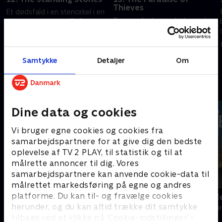
Thieves
Et dødsfald i en stencirkel i en
Da man finder en død mand
polioramt landsby får Fader
inde i en låst bankboks, må
Brown til at konkludere, at
Fader Brown opklare mysteriet
mørke kræfter er på spil.
for at redde en uskyldig mand
13. september 2023 • 44 min
fra at betale den ultimative
Samtykke
Detaljer
Om
13. september 2023 • 43 min
pris.
Andre så også
Dine data og cookies
Vi bruger egne cookies og cookies fra
samarbejdspartnere for at give dig den bedste
oplevelse af TV 2 PLAY, til statistik og til at
målrette annoncer til dig. Vores
samarbejdspartnere kan anvende cookie-data til
målrettet markedsføring på egne og andres
platforme. Du kan til- og fravælge cookies
Mord på Mallorca
Inspector M
herunder, og du kan altid trække dit samtykke
Krimi & Spænding • 2 sæsoner
Krimi & Spændi
tilbage ved at klikke på ’Cookie-indstillinger’ i