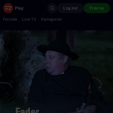
Log ind
Prøv nu
Forside
Live TV
Kategorier