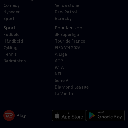
Comedy
Yellowstone
Nyheder
Paw Patrol
Sport
Barnaby
Sport
Populær sport
Fodbold
3F Superliga
Håndbold
Tour de France
Cykling
FIFA VM 2026
Tennis
A Liga
Badminton
ATP
WTA
NFL
Serie A
Diamond League
La Vuelta