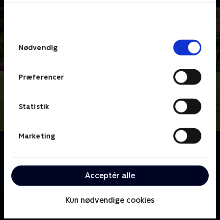
bunden af siden. Læs mere om hvordan TV 2
behandler dine oplysninger i
TV 2s privatlivspolitik
.
Samtykkevalg
Nødvendig
Præferencer
Statistik
Marketing
Om Fader Brown
Fader Brown er en præst med en særlig evne for at
opklare forbrydelser. Med hjælp fra en broget flok
Acceptér alle
efterforsker han forbrydelser for at redde sjæle.
Kun nødvendige cookies