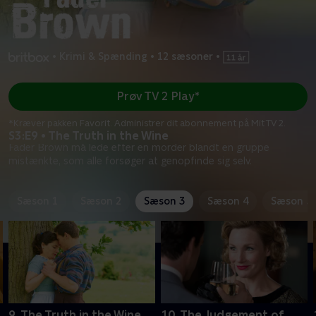
•
Krimi & Spænding
•
12 sæsoner
•
Prøv TV 2 Play*
*Kræver pakken Favorit. Administrer dit abonnement på Mit TV 2.
S3:E9 • The Truth in the Wine
Fader Brown må lede efter en morder blandt en gruppe
mistænkte, som alle forsøger at genopfinde sig selv.
Sæson 1
Sæson 2
Sæson 3
Sæson 4
Sæson 5
9. The Truth in the Wine
10. The Judgement of