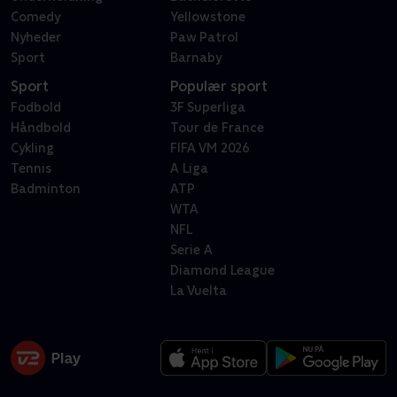
Comedy
Yellowstone
Nyheder
Paw Patrol
Sport
Barnaby
Sport
Populær sport
Fodbold
3F Superliga
Håndbold
Tour de France
Cykling
FIFA VM 2026
Tennis
A Liga
Badminton
ATP
WTA
NFL
Serie A
Diamond League
La Vuelta