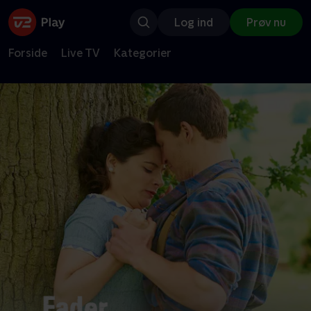
Log ind
Prøv nu
Forside
Live TV
Kategorier