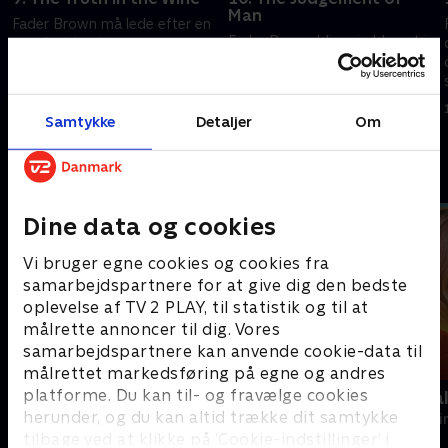
Man
Fader Brown må lede efter en
Fader Brown bliver inddraget i
morder blandt en gruppe
et dristigt kunstkup udtænkt af
mistænkte, som alle forsøger
hans gamle fjende Flambeau.
at genopfinde sig selv.
13. september 2023 • 44 min
13. september 2023 • 44 min
Samtykke
Detaljer
Om
Andre så også
Dine data og cookies
Vi bruger egne cookies og cookies fra
samarbejdspartnere for at give dig den bedste
oplevelse af TV 2 PLAY, til statistik og til at
målrette annoncer til dig. Vores
samarbejdspartnere kan anvende cookie-data til
målrettet markedsføring på egne og andres
platforme. Du kan til- og fravælge cookies
Inspector Morse
Mord på Mal
herunder, og du kan altid trække dit samtykke
Krimi & Spænding • 8 sæsoner
Krimi & Spændi
tilbage ved at klikke på ’Cookie-indstillinger’ i