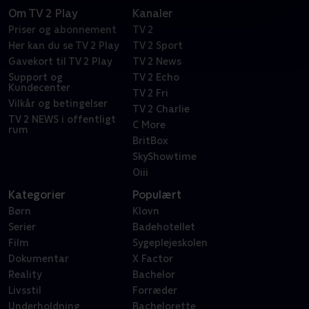
Om TV 2 Play
Kanaler
Priser og abonnement
TV 2
Her kan du se TV 2 Play
TV 2 Sport
Gavekort til TV 2 Play
TV 2 News
Support og
TV 2 Echo
Kundecenter
TV 2 Fri
Vilkår og betingelser
TV 2 Charlie
TV 2 NEWS i offentligt
C More
rum
BritBox
SkyShowtime
Oiii
Kategorier
Populært
Børn
Klovn
Serier
Badehotellet
Film
Sygeplejeskolen
Dokumentar
X Factor
Reality
Bachelor
Livsstil
Forræder
Underholdning
Bachelorette