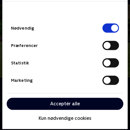
bunden af siden. Læs mere om hvordan TV 2
behandler dine oplysninger i
TV 2s privatlivspolitik
.
Samtykkevalg
Nødvendig
Præferencer
Statistik
Marketing
Om Fader Brown
Fader Brown er en præst med en særlig evne for at
opklare forbrydelser. Med hjælp fra en broget flok
Acceptér alle
efterforsker han forbrydelser for at redde sjæle.
Kun nødvendige cookies