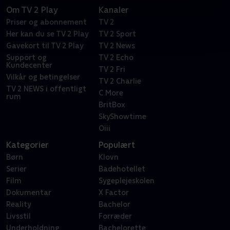
Om TV 2 Play
Kanaler
Priser og abonnement
TV 2
Her kan du se TV 2 Play
TV 2 Sport
Gavekort til TV 2 Play
TV 2 News
Support og
TV 2 Echo
Kundecenter
TV 2 Fri
Vilkår og betingelser
TV 2 Charlie
TV 2 NEWS i offentligt
C More
rum
BritBox
SkyShowtime
Oiii
Kategorier
Populært
Børn
Klovn
Serier
Badehotellet
Film
Sygeplejeskolen
Dokumentar
X Factor
Reality
Bachelor
Livsstil
Forræder
Underholdning
Bachelorette