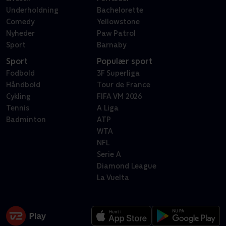
Underholdning
Bachelorette
Comedy
Yellowstone
Nyheder
Paw Patrol
Sport
Barnaby
Sport
Populær sport
Fodbold
3F Superliga
Håndbold
Tour de France
Cykling
FIFA VM 2026
Tennis
A Liga
Badminton
ATP
WTA
NFL
Serie A
Diamond League
La Vuelta