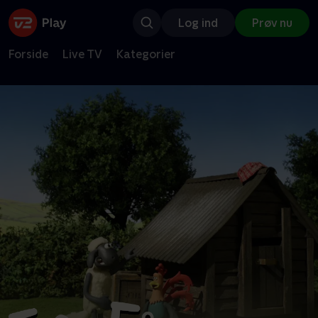
Log ind
Prøv nu
Forside
Live TV
Kategorier