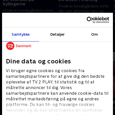
kyllingerne
Frode er bondegårdens sorte
Frode er bondegårdens sorte
får, som altid laver sjov og
får, som altid laver sjov og
fåre-streger. Hver gang
fåre-streger. Hver gang
bondemanden vender ryggen
bondemanden vender ryggen
e
til, finder Frode og hans frække
24. september 2023 • 7 min
til, finder Frode og hans frække
venner på noget
24. september 2023 • 7 min
Samtykke
Detaljer
Om
venner på noget
Andre så også
Dine data og cookies
Vi bruger egne cookies og cookies fra
samarbejdspartnere for at give dig den bedste
oplevelse af TV 2 PLAY, til statistik og til at
målrette annoncer til dig. Vores
samarbejdspartnere kan anvende cookie-data til
målrettet markedsføring på egne og andres
Gurli Gris
Rasmus Klu
platforme. Du kan til- og fravælge cookies
Børneserier • 4 sæsoner
Børneserier • 3
herunder, og du kan altid trække dit samtykke