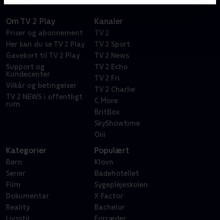
Om TV 2 Play
Kanaler
Priser og abonnement
TV 2
Her kan du se TV 2 Play
TV 2 Sport
Gavekort til TV 2 Play
TV 2 News
Support og
TV 2 Echo
Kundecenter
TV 2 Fri
Vilkår og betingelser
TV 2 Charlie
TV 2 NEWS i offentligt
C More
rum
BritBox
SkyShowtime
Oiii
Kategorier
Populært
Børn
Klovn
Serier
Badehotellet
Film
Sygeplejeskolen
Dokumentar
X Factor
Reality
Bachelor
Livsstil
Forræder