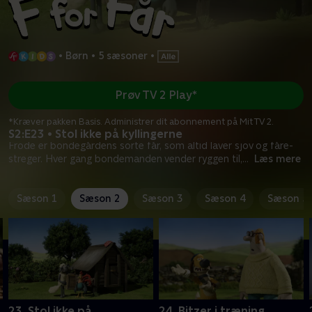
•
Børn
•
5 sæsoner
•
Prøv TV 2 Play*
*Kræver pakken Basis. Administrer dit abonnement på Mit TV 2.
S2:E23 • Stol ikke på kyllingerne
Frode er bondegårdens sorte får, som altid laver sjov og fåre-
streger. Hver gang bondemanden vender ryggen til,
...
Læs mere
Sæson 1
Sæson 2
Sæson 3
Sæson 4
Sæson 5
23. Stol ikke på
24. Bitzer i træning