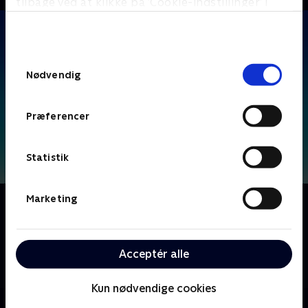
tilbage ved at klikke på ’Cookie-indstillinger’ i
bunden af siden. Læs mere om hvordan TV 2
behandler dine oplysninger i
TV 2s privatlivspolitik
.
Samtykkevalg
Nødvendig
Præferencer
Statistik
Marketing
Om F for får
Følg livet på bondegården, hvor Frode Får og alle
hans venner bor. Frode får ofte problemer, som både
hans venner og bondens hund skal hjælpe ham med
Acceptér alle
at rette op på.
Kun nødvendige cookies