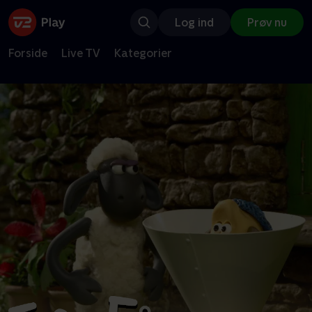
Log ind
Prøv nu
Forside
Live TV
Kategorier