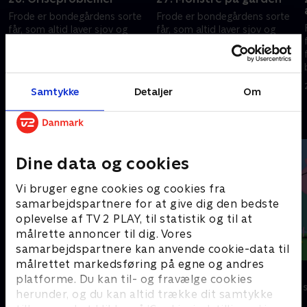
Frode er bondegårdens sorte
Frode er bondegårdens sorte
får, som altid laver sjov og
får, som altid laver sjov og
fåre-streger. Hver gang
fåre-streger. Hver gang
bondemanden vender ryggen
bondemanden vender ryggen
e
til, finder Frode og hans frække
til, finder Frode og hans frække
24. september 2023 • 7 min
24. september 2023 • 7 min
venner på noget
venner på noget
Samtykke
Detaljer
Om
Andre så også
Dine data og cookies
Vi bruger egne cookies og cookies fra
samarbejdspartnere for at give dig den bedste
oplevelse af TV 2 PLAY, til statistik og til at
målrette annoncer til dig. Vores
samarbejdspartnere kan anvende cookie-data til
målrettet markedsføring på egne og andres
Rasmus Klump
Gurli Gris
platforme. Du kan til- og fravælge cookies
Børneserier • 3 sæsoner
Børneserier • 4
herunder, og du kan altid trække dit samtykke