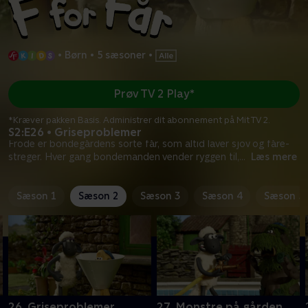
•
Børn
•
5 sæsoner
•
Prøv TV 2 Play*
*Kræver pakken Basis. Administrer dit abonnement på Mit TV 2.
S2:E26 • Griseproblemer
Frode er bondegårdens sorte får, som altid laver sjov og fåre-
streger. Hver gang bondemanden vender ryggen til,
...
Læs mere
Sæson 1
Sæson 2
Sæson 3
Sæson 4
Sæson 5
26. Griseproblemer
27. Monstre på gården