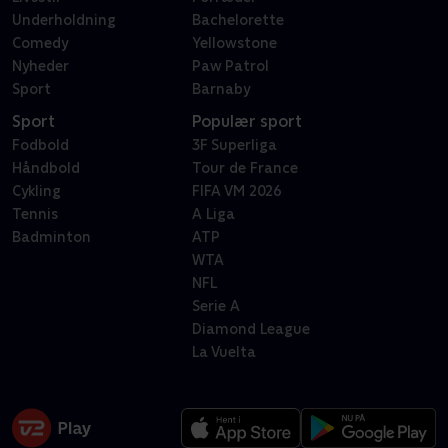
Underholdning
Bachelorette
Comedy
Yellowstone
Nyheder
Paw Patrol
Sport
Barnaby
Sport
Populær sport
Fodbold
3F Superliga
Håndbold
Tour de France
Cykling
FIFA VM 2026
Tennis
A Liga
Badminton
ATP
WTA
NFL
Serie A
Diamond League
La Vuelta