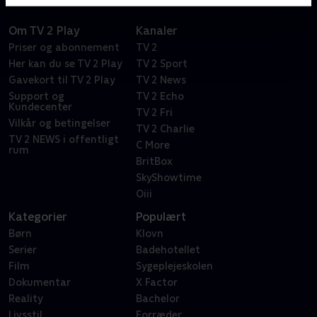
Om TV 2 Play
Kanaler
Priser og abonnement
TV 2
Her kan du se TV 2 Play
TV 2 Sport
Gavekort til TV 2 Play
TV 2 News
Support og
TV 2 Echo
Kundecenter
TV 2 Fri
Vilkår og betingelser
TV 2 Charlie
TV 2 NEWS i offentligt
C More
rum
BritBox
SkyShowtime
Oiii
Kategorier
Populært
Børn
Klovn
Serier
Badehotellet
Film
Sygeplejeskolen
Dokumentar
X Factor
Reality
Bachelor
Livsstil
Forræder