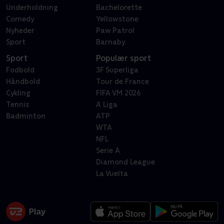
Underholdning
Bachelorette
Comedy
Yellowstone
Nyheder
Paw Patrol
Sport
Barnaby
Sport
Populær sport
Fodbold
3F Superliga
Håndbold
Tour de France
Cykling
FIFA VM 2026
Tennis
A Liga
Badminton
ATP
WTA
NFL
Serie A
Diamond League
La Vuelta