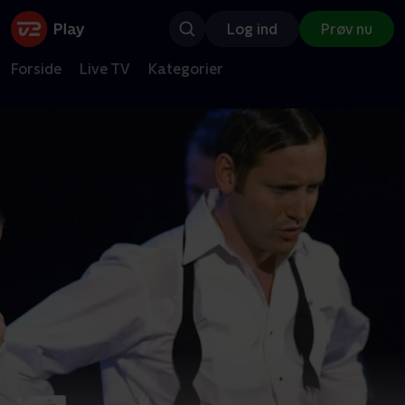
Log ind
Prøv nu
Forside
Live TV
Kategorier