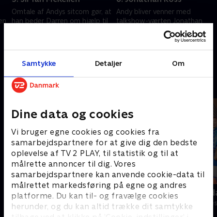
Omtale af Andys sitcom gør, at
Andy bliver venner med
en
han beder Darren om hjælp til
talkshow-værten Jonathan
at finde en seriøs rolle. Andy
Ross. Moderen til en fan af
bliver tilbudt at medvirke i et
"When the Whistle Blows"
stykke instrueret af Ian
beder Andy om at besøge
1. maj 2023 • 28 min
1. maj 2023 • 27 min
McKellen.
hendes syge søn på hospitalet.
Samtykke
Detaljer
Om
Andre så også
Dine data og cookies
Vi bruger egne cookies og cookies fra
samarbejdspartnere for at give dig den bedste
oplevelse af TV 2 PLAY, til statistik og til at
målrette annoncer til dig. Vores
samarbejdspartnere kan anvende cookie-data til
målrettet markedsføring på egne og andres
P.I.S. - Politiets IndsatsStyrke
Robssons (da
platforme. Du kan til- og fravælge cookies
Komedie • 2 sæsoner
Komedie • 1 sæ
herunder, og du kan altid trække dit samtykke