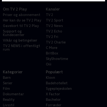
Om TV 2 Play
Kanaler
Priser og abonnement
TV 2
Her kan du se TV 2 Play
TV 2 Sport
Gavekort til TV 2 Play
TV 2 News
Support og
TV 2 Echo
Kundecenter
TV 2 Fri
Vilkår og betingelser
TV 2 Charlie
TV 2 NEWS i offentligt
C More
rum
BritBox
SkyShowtime
Oiii
Kategorier
Populært
Børn
Klovn
Serier
Badehotellet
Film
Sygeplejeskolen
Dokumentar
X Factor
Reality
Bachelor
Livsstil
Forræder