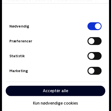
tilbage ved at klikke på ’Cookie-indstillinger’ i
bunden af siden. Læs mere om hvordan TV 2
behandler dine oplysninger i
TV 2s privatlivspolitik
.
Samtykkevalg
Nødvendig
Præferencer
Statistik
Marketing
Om Extras
Den talentløse statist Andy og hans ven Maggie
drømmer om at slå igennem i film- og tv-branchen.
Acceptér alle
Prisvindende komedieserie.
Kun nødvendige cookies