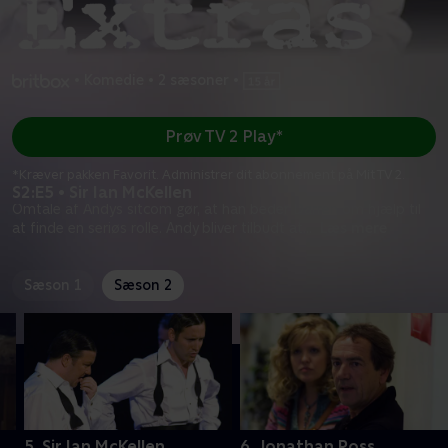
•
Komedie
•
2 sæsoner
•
Prøv TV 2 Play*
*Kræver pakken Favorit. Administrer dit abonnement på Mit TV 2.
S2:E5 • Sir Ian McKellen
Omtale af Andys sitcom gør, at han beder Darren om hjælp til
at finde en seriøs rolle. Andy bliver tilbudt at
...
Læs mere
Sæson 1
Sæson 2
5. Sir Ian McKellen
6. Jonathan Ross