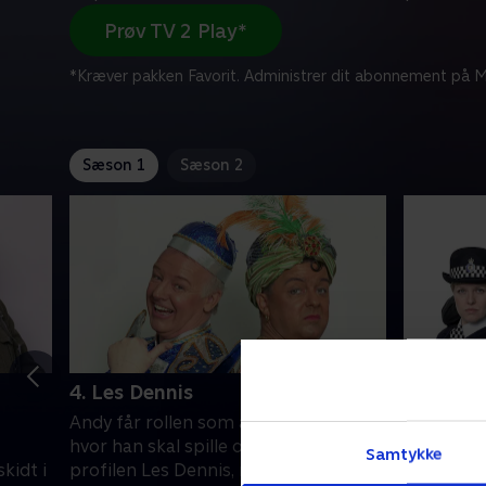
Prøv TV 2 Play*
*Kræver pakken Favorit. Administrer dit abonnement på Mi
Sæson 1
Sæson 2
4. Les Dennis
5. Samue
Andy får rollen som ånden i "Aladdin",
Andy og 
hvor han skal spille overfor tv-
indspilnin
Samtykke
kidt i
profilen Les Dennis, mens hans
Samuel L.