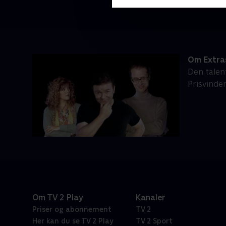
Om Extra
Den talen
Prisvinde
Om TV 2 Play
Kanaler
Priser og abonnement
TV 2
Her kan du se TV 2 Play
TV 2 Sport