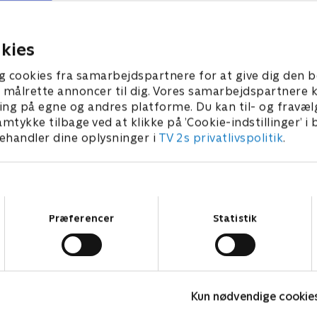
 af en af skuespillerne.
giver det til BBC. Maggie tal
sig.
3 • 28 min
1. maj 2023 • 28 min
kies
g cookies fra samarbejdspartnere for at give dig den b
l at målrette annoncer til dig. Vores samarbejdspartner
ing på egne og andres platforme. Du kan til- og fravæl
amtykke tilbage ved at klikke på ’Cookie-indstillinger’ i
handler dine oplysninger i
TV 2s privatlivspolitik
.
Samtykkevalg
Præferencer
Statistik
Robssons (dansk tale)
B
Kun nødvendige cookie
Komedie • 1 sæsoner
K