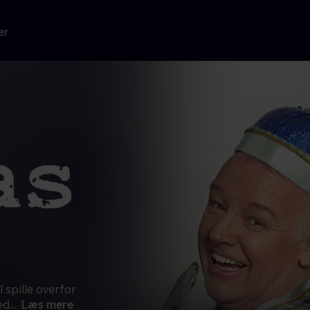
er
 spille overfor
ed
...
Læs mere