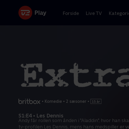
Forside
Live TV
Kategori
•
Komedie
•
2 sæsoner
•
S1:E4 • Les Dennis
Andy får rollen som ånden i "Aladdin", hvor han skal
tv-profilen Les Dennis, mens hans medspiller er v