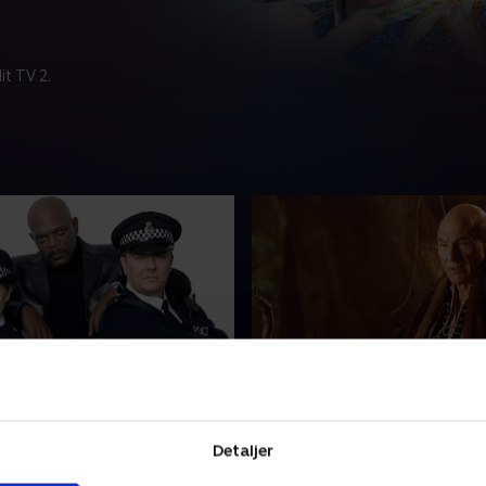
t TV 2.
l L. Jackson
6. Patrick Stewart
Maggie er med under
Andy er træt af, at hans age
gen af en politithriller med
finder noget job til ham og v
Detaljer
 Jackson, hvor Maggie
manuskript til Patrick Stew