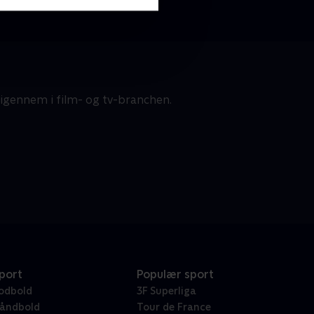
igennem i film- og tv-branchen.
port
Populær sport
odbold
3F Superliga
åndbold
Tour de France