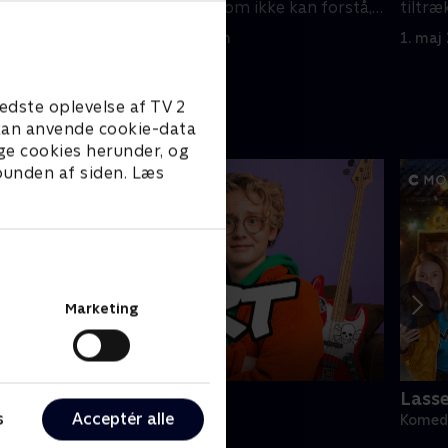
er over
Orlando Bloom, som ikke kan forstå,
tiltræ
hvorfor hun ikke er tiltrukket af ham.
1. maj 2023 • 28 min
1. maj
edste oplevelse af TV 2
e kan anvende cookie-data
ge cookies herunder, og
 bunden af siden. Læs
Marketing
ert (dansk tale)
Lass
s
Acceptér alle
omedie • 1 sæsoner
Komedi