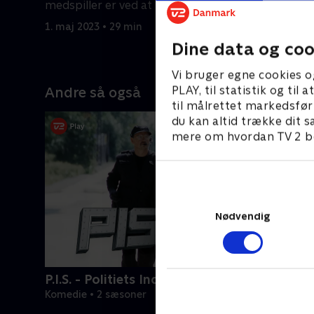
medspiller er ved at få et
fascineres
nervesammenbrud.
1. maj 2023 • 29 min
1. maj 202
Dine data og coo
Vi bruger egne cookies o
PLAY, til statistik og ti
Andre så også
til målrettet markedsfør
du kan altid trække dit s
mere om hvordan TV 2 be
Nødvendig
P.I.S. - Politiets IndsatsStyrke
Komedie • 2 sæsoner