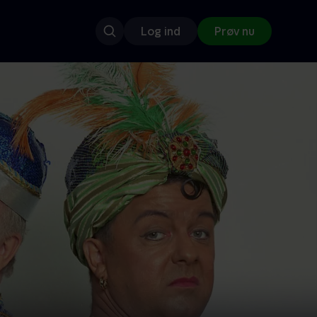
Log ind
Prøv nu