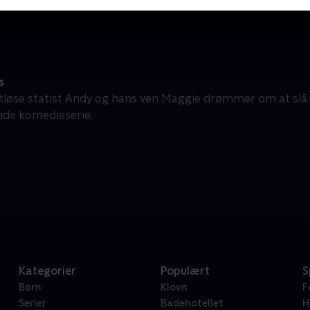
s
tløse statist Andy og hans ven Maggie drømmer om at slå 
nde komedieserie.
Kategorier
Populært
S
Børn
Klovn
F
Serier
Badehotellet
H