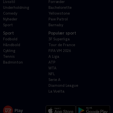
Livsstil
Forræder
Underholdning
Bachelorette
Comedy
Yellowstone
Nyheder
Paw Patrol
Sport
Barnaby
Sport
Populær sport
Fodbold
3F Superliga
Håndbold
Tour de France
Cykling
FIFA VM 2026
Tennis
A Liga
Badminton
ATP
WTA
NFL
Serie A
Diamond League
La Vuelta