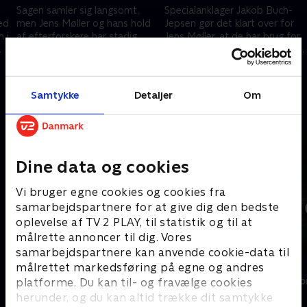
Sagen samler sig langsomt,
Specialanklager Jakob Buch-
ed
men Jens Møller og hans hold
Jepsen gør det klart over for
 i
af efterforskere har stadig
Jens Møller, at de har brug for
ingen afgørende beviser.
flere håndfaste beviser for at
kunne rejse tiltale i sagen.
18. oktober 2020 • 41 min
25. oktober 2020 • 43 min
Samtykke
Detaljer
Om
Andre så også
Dine data og cookies
Vi bruger egne cookies og cookies fra
samarbejdspartnere for at give dig den bedste
oplevelse af TV 2 PLAY, til statistik og til at
målrette annoncer til dig. Vores
samarbejdspartnere kan anvende cookie-data til
Forsvar
Estonia
målrettet markedsføring på egne og andres
platforme. Du kan til- og fravælge cookies
Drama • 3 sæsoner
Drama • 1 sæso
herunder, og du kan altid trække dit samtykke