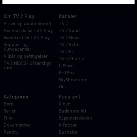
Om TV 2 Play
Kanaler
Priser og abonnement
TV 2
Her kan du se TV 2 Play
TV 2 Sport
Gavekort til TV 2 Play
TV 2 News
Support og
TV 2 Echo
Kundecenter
TV 2 Fri
Vilkår og betingelser
TV 2 Charlie
TV 2 NEWS i offentligt
C More
rum
BritBox
SkyShowtime
Oiii
Kategorier
Populært
Børn
Klovn
Serier
Badehotellet
Film
Sygeplejeskolen
Dokumentar
X Factor
Reality
Bachelor