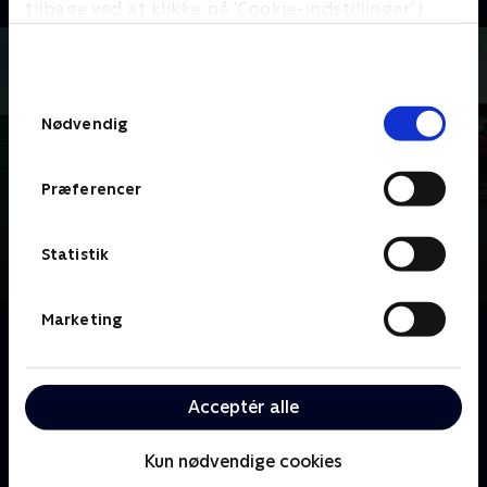
tilbage ved at klikke på ’Cookie-indstillinger’ i
bunden af siden. Læs mere om hvordan TV 2
behandler dine oplysninger i
TV 2s privatlivspolitik
.
Samtykkevalg
Nødvendig
Præferencer
Statistik
Marketing
Om Efterforskningen
Ny, dansk dramaserie af Tobias Lindholm baseret på
opklaringen af ubådssagen. Med Søren Malling, Pilou
Acceptér alle
Asbæk, Pernilla August, Rolf Lassgård og Laura
Christensen.
Kun nødvendige cookies