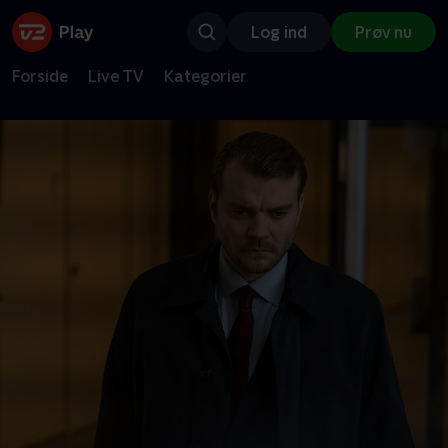
Log ind
Prøv nu
Forside
Live TV
Kategorier