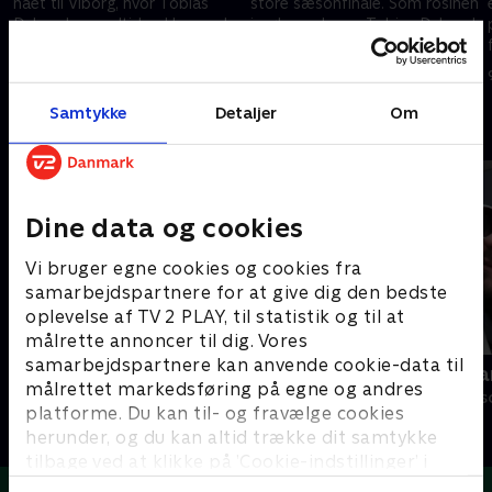
nået til Viborg, hvor Tobias
store sæsonfinale. Som rosinen
Dybvad som altid er klar med
i pølseenden er Tobias Dybvad
de sjoveste klip og tåbeligste
og holdet landet i Århus.
tv-koncepter.
19. november 2018 • 20 min
26. november 2018 • 27 min
Samtykke
Detaljer
Om
Andre så også
Dine data og cookies
Vi bruger egne cookies og cookies fra
samarbejdspartnere for at give dig den bedste
oplevelse af TV 2 PLAY, til statistik og til at
målrette annoncer til dig. Vores
samarbejdspartnere kan anvende cookie-data til
Verdensmænd
Danish Dyna
målrettet markedsføring på egne og andres
Comedy • 5 sæsoner
Comedy • 3 sæs
platforme. Du kan til- og fravælge cookies
herunder, og du kan altid trække dit samtykke
tilbage ved at klikke på ’Cookie-indstillinger’ i
bunden af siden. Læs mere om hvordan TV 2