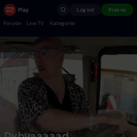
Log ind
Prøv nu
Forside
Live TV
Kategorier
Dybvaaaaad