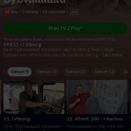
•
Comedy
•
10 sæsoner
•
Prøv TV 2 Play*
*Kræver pakken Basis. Administrer dit abonnement på Mit TV 2.
S9:E11 • I Viborg
Så er 'Dybvaaaaad'-karavanen nået til Viborg, hvor Tobias
Dybvad som altid er klar med de sjoveste klip og
...
Læs mere
8
Sæson 9
Sæson 10
Sæson 11
Sæson 12
Sæs
11. I Viborg
12. Afsnit 100 - I Aarhus
Så er 'Dybvaaaaad'-karavanen
'Dybvaaaaad' er klar med den