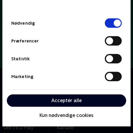
behandler dine oplysninger i
TV 2s privatlivspolitik
.
Samtykkevalg
Nødvendig
Præferencer
Statistik
Om Dybvaaaaad
Marketing
Se med når Tobias Dybvad kærligt og ærligt deler ud
af parodier, sketches og satire om tv-koncepter, tv-
tilrettelæggere og tv-personligheder.
Acceptér alle
Kun nødvendige cookies
Om TV 2 Play
Kanaler