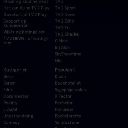
Priser og abonnement
TV 2
Her kan du se TV 2 Play
TV 2 Sport
Gavekort til TV 2 Play
TV 2 News
Support og
TV 2 Echo
Kundecenter
TV 2 Fri
Vilkår og betingelser
TV 2 Charlie
TV 2 NEWS i offentligt
C More
rum
BritBox
SkyShowtime
Oiii
Kategorier
Populært
Børn
Klovn
Serier
Badehotellet
Film
Sygeplejeskolen
Dokumentar
X Factor
Reality
Bachelor
Livsstil
Forræder
Underholdning
Bachelorette
Comedy
Yellowstone