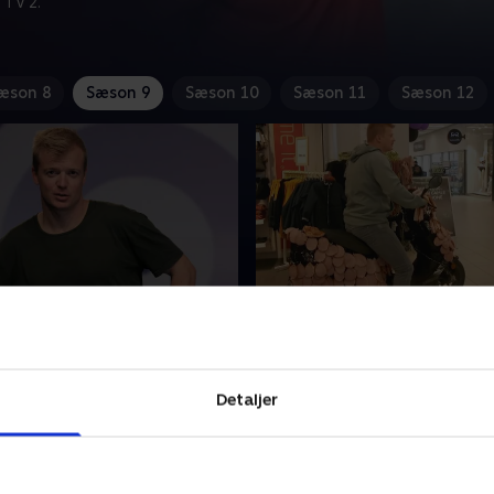
 TV 2.
æson 8
Sæson 9
Sæson 10
Sæson 11
Sæson 12
enhavn
2. I Slagelse
ybvad har endnu engang
Tobias Dybvad har endnu e
t tv-programmerne for
finkæmmet tv-programmer
Detaljer
ndet de største tåbeligheder
dig og fundet de største tå
e klip.
og sjoveste klip.
er 2019 • 29 min
16. september 2019 • 23 min