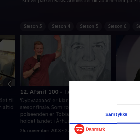
*Kræver pakken Basis. Administrer dit abonnement på Mit
Sæson 3
Sæson 4
Sæson 5
Sæson 6
S
12. Afsnit 100 - I Aarhus
1. I Køb
et til
'Dybvaaaaad' er klar med den store
Tobias D
 altid
sæsonfinale. Som rosinen i
finkæmme
pølseenden er Tobias Dybvad og
dig og fu
Samtykke
holdet landet i Århus.
og sjovest
26. november 2018 • 27 min
9. septemb