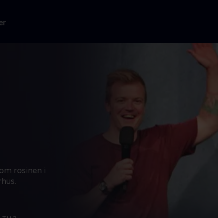
er
om rosinen i
rhus.