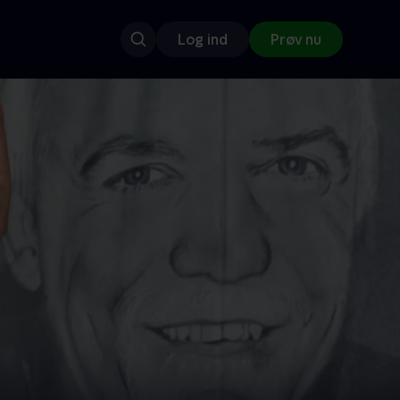
Log ind
Prøv nu