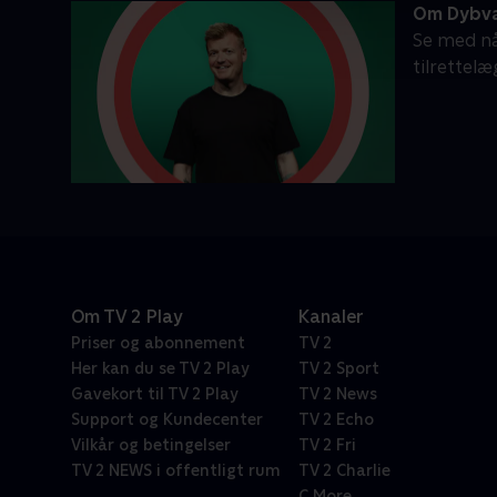
Om Dybv
Se med nå
tilrettel
Om TV 2 Play
Kanaler
Priser og abonnement
TV 2
Her kan du se TV 2 Play
TV 2 Sport
Gavekort til TV 2 Play
TV 2 News
Support og Kundecenter
TV 2 Echo
Vilkår og betingelser
TV 2 Fri
TV 2 NEWS i offentligt rum
TV 2 Charlie
C More