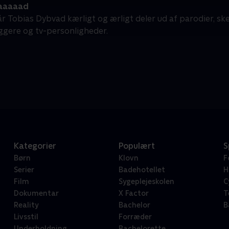
aaaaad
r Tobias Dybvad kærligt og ærligt deler ud af parodier, sk
æggere og tv-personligheder.
Kategorier
Populært
S
Børn
Klovn
F
Serier
Badehotellet
H
Film
Sygeplejeskolen
C
Dokumentar
X Factor
T
Reality
Bachelor
B
Livsstil
Forræder
Underholdning
Bachelorette