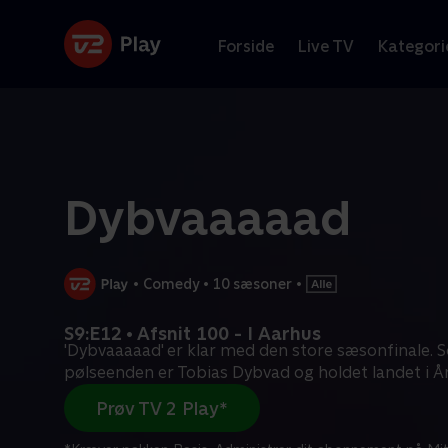
Forside
Live TV
Kategori
Dybvaaaaad
•
Comedy
•
10 sæsoner
•
S9:E12 • Afsnit 100 - I Aarhus
'Dybvaaaaad' er klar med den store sæsonfinale. S
pølseenden er Tobias Dybvad og holdet landet i Å
Prøv TV 2 Play*