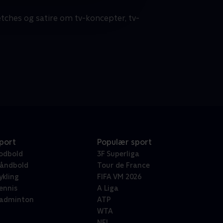
etches og satire om tv-koncepter, tv-
port
Populær sport
odbold
3F Superliga
åndbold
Tour de France
ykling
FIFA VM 2026
ennis
A Liga
adminton
ATP
WTA
NFL