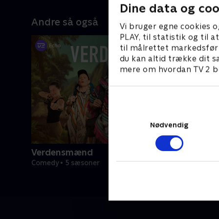
Dine data og coo
Andre så også
Vi bruger egne cookies o
PLAY, til statistik og ti
til målrettet markedsfør
du kan altid trække dit s
mere om hvordan TV 2 be
Nødvendig
Verdensmænd
Comedy • 5 sæsoner