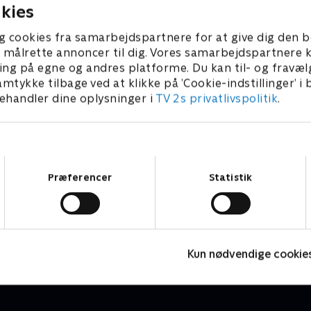
kies
g cookies fra samarbejdspartnere for at give dig den b
l at målrette annoncer til dig. Vores samarbejdspartner
ing på egne og andres platforme. Du kan til- og fravæl
amtykke tilbage ved at klikke på ’Cookie-indstillinger’ i
handler dine oplysninger i
TV 2s privatlivspolitik
.
Samtykkevalg
Præferencer
Statistik
Nørgaards netfix
D
Comedy • 2 sæsoner
C
Kun nødvendige cookie