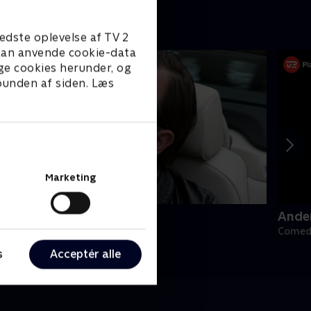
edste oplevelse af TV 2
e kan anvende cookie-data
ge cookies herunder, og
 bunden af siden. Læs
Marketing
anish Dynamite
Ande
omedy • 3 sæsoner
Comedy
s
Acceptér alle