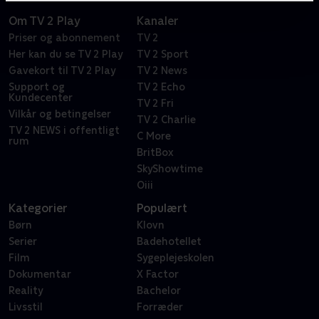
Om TV 2 Play
Kanaler
Priser og abonnement
TV 2
Her kan du se TV 2 Play
TV 2 Sport
Gavekort til TV 2 Play
TV 2 News
Support og
TV 2 Echo
Kundecenter
TV 2 Fri
Vilkår og betingelser
TV 2 Charlie
TV 2 NEWS i offentligt
C More
rum
BritBox
SkyShowtime
Oiii
Kategorier
Populært
Børn
Klovn
Serier
Badehotellet
Film
Sygeplejeskolen
Dokumentar
X Factor
Reality
Bachelor
Livsstil
Forræder