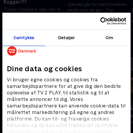
Bagger?!?
Dybvad går tur med hundene -
Tobias Dybvad er igen klar til
bedre end de gør i 'Top
at få dig til at rulle rundt af grin
Model'! Og så er der naturligvis
over alt det, du burde have set
syrede klip fra ugens tv-
i dit tv i den forgange uge.
programmer!
15. juli 2015 • 27 min
15. juli 2015 • 23 min
Samtykke
Detaljer
Om
Andre så også
Dine data og cookies
Vi bruger egne cookies og cookies fra
samarbejdspartnere for at give dig den bedste
oplevelse af TV 2 PLAY, til statistik og til at
målrette annoncer til dig. Vores
samarbejdspartnere kan anvende cookie-data til
målrettet markedsføring på egne og andres
Verdensmænd
Danish Dyna
platforme. Du kan til- og fravælge cookies
Comedy • 5 sæsoner
Comedy • 3 sæs
herunder, og du kan altid trække dit samtykke
tilbage ved at klikke på ’Cookie-indstillinger’ i