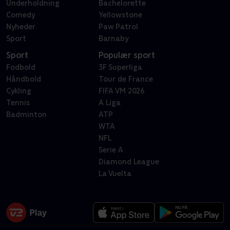
Underholdning
Bachelorette
Comedy
Yellowstone
Nyheder
Paw Patrol
Sport
Barnaby
Sport
Populær sport
Fodbold
3F Superliga
Håndbold
Tour de France
Cykling
FIFA VM 2026
Tennis
A Liga
Badminton
ATP
WTA
NFL
Serie A
Diamond League
La Vuelta