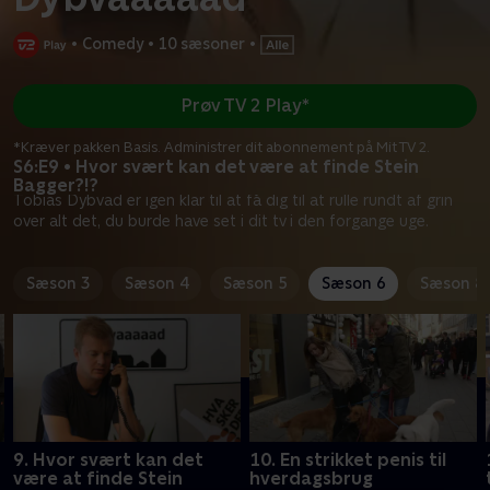
•
Comedy
•
10 sæsoner
•
Prøv TV 2 Play*
*Kræver pakken Basis. Administrer dit abonnement på Mit TV 2.
S6:E9 • Hvor svært kan det være at finde Stein
Bagger?!?
Tobias Dybvad er igen klar til at få dig til at rulle rundt af grin
over alt det, du burde have set i dit tv i den forgange uge.
Sæson 3
Sæson 4
Sæson 5
Sæson 6
Sæson 8
9. Hvor svært kan det
10. En strikket penis til
være at finde Stein
hverdagsbrug