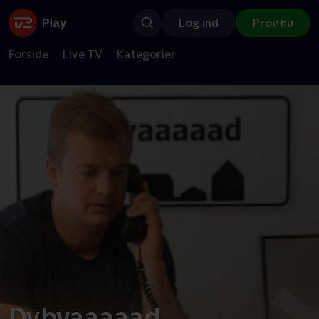
Log ind
Prøv nu
Forside
Live TV
Kategorier
Dybvaaaaad