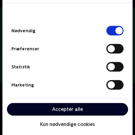
bunden af siden. Læs mere om hvordan TV 2
behandler dine oplysninger i
TV 2s privatlivspolitik
.
Samtykkevalg
Nødvendig
Præferencer
Statistik
Marketing
Om Dybvaaaaad
Se med når Tobias Dybvad kærligt og ærligt deler ud
af parodier, sketches og satire om tv-koncepter, tv-
Acceptér alle
tilrettelæggere og tv-personligheder.
Kun nødvendige cookies