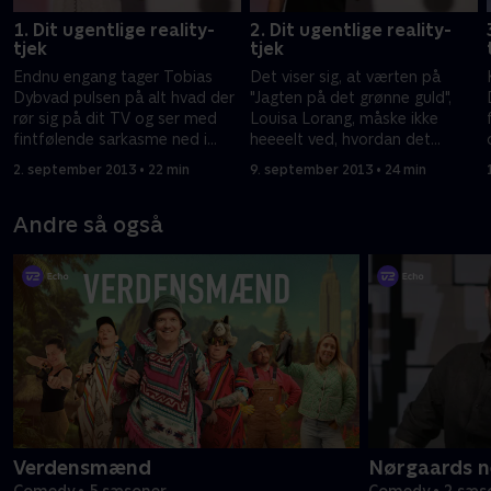
1. Dit ugentlige reality-
2. Dit ugentlige reality-
tjek
tjek
Endnu engang tager Tobias
Det viser sig, at værten på
Dybvad pulsen på alt hvad der
"Jagten på det grønne guld",
rør sig på dit TV og ser med
Louisa Lorang, måske ikke
fintfølende sarkasme ned i
heeeelt ved, hvordan det
ugens aktuelle kendis- og
forholder sig hjemme hos
2. september 2013 • 22 min
9. september 2013 • 24 min
realitybegivenheder.
danskerne.
Andre så også
Verdensmænd
Nørgaards n