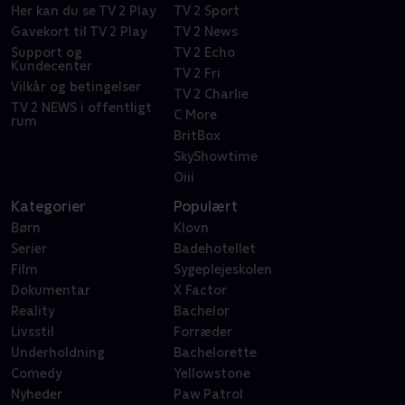
Her kan du se TV 2 Play
TV 2 Sport
Gavekort til TV 2 Play
TV 2 News
Support og
TV 2 Echo
Kundecenter
TV 2 Fri
Vilkår og betingelser
TV 2 Charlie
TV 2 NEWS i offentligt
C More
rum
BritBox
SkyShowtime
Oiii
Kategorier
Populært
Børn
Klovn
Serier
Badehotellet
Film
Sygeplejeskolen
Dokumentar
X Factor
Reality
Bachelor
Livsstil
Forræder
Underholdning
Bachelorette
Comedy
Yellowstone
Nyheder
Paw Patrol