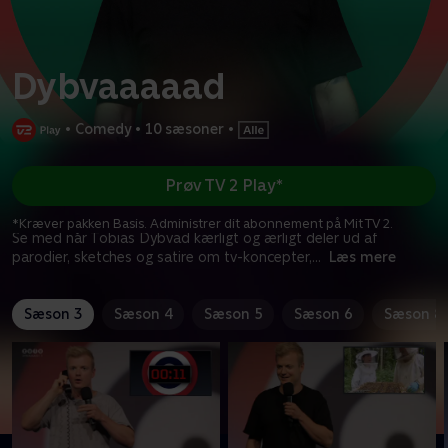
Dybvaaaaad
•
Comedy
•
10 sæsoner
•
Prøv TV 2 Play*
*Kræver pakken Basis. Administrer dit abonnement på Mit TV 2.
Se med når Tobias Dybvad kærligt og ærligt deler ud af
parodier, sketches og satire om tv-koncepter,
...
Læs mere
Sæson 3
Sæson 4
Sæson 5
Sæson 6
Sæson 8