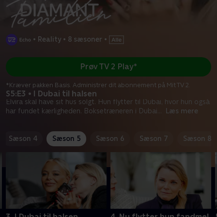
•
Reality
•
8 sæsoner
•
Prøv TV 2 Play*
*Kræver pakken Basis. Administrer dit abonnement på Mit TV 2.
S5:E3 • I Dubai til halsen
Elvira skal have sit hus solgt. Hun flytter til Dubai, hvor hun også
har fundet kærligheden. Boksetræneren i Dubai
...
Læs mere
Sæson 4
Sæson 5
Sæson 6
Sæson 7
Sæson 8
3. I Dubai til halsen
4. Nu flytter hun fandme!