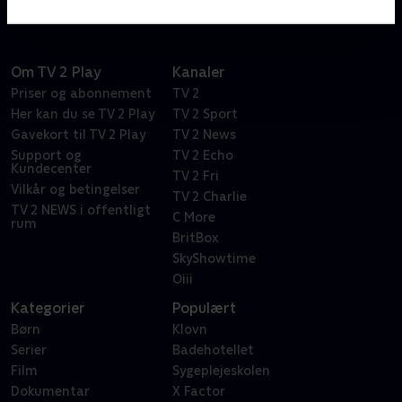
Om TV 2 Play
Kanaler
Priser og abonnement
TV 2
Her kan du se TV 2 Play
TV 2 Sport
Gavekort til TV 2 Play
TV 2 News
Support og
TV 2 Echo
Kundecenter
TV 2 Fri
Vilkår og betingelser
TV 2 Charlie
TV 2 NEWS i offentligt
C More
rum
BritBox
SkyShowtime
Oiii
Kategorier
Populært
Børn
Klovn
Serier
Badehotellet
Film
Sygeplejeskolen
Dokumentar
X Factor