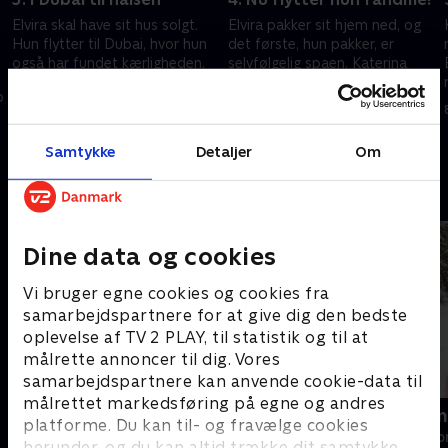
Elvira skal have sit hus solgt.
Elvira pakker sit hjem ned, og
Hun flytter til Dubai, hvor hun
det første, hun pakker, er
også har fundet kærligheden.
selvfølgelig spaen. Katerina
Boksetræneren i Dubai kunne
dukker op for at give gode
p
nemlig andet end at bokse.
moderlige råd. Imens er Thalia
25. oktober 2021 • 28 min
1. november 2021 • 28 min
blevet single.
Samtykke
Detaljer
Om
Andre så også
Dine data og cookies
Vi bruger egne cookies og cookies fra
samarbejdspartnere for at give dig den bedste
oplevelse af TV 2 PLAY, til statistik og til at
målrette annoncer til dig. Vores
samarbejdspartnere kan anvende cookie-data til
målrettet markedsføring på egne og andres
Diamantfamilien - fanget i Dubai
Diamantfamil
platforme. Du kan til- og fravælge cookies
Reality • 1 sæsoner
Reality • 1 sæso
herunder, og du kan altid trække dit samtykke