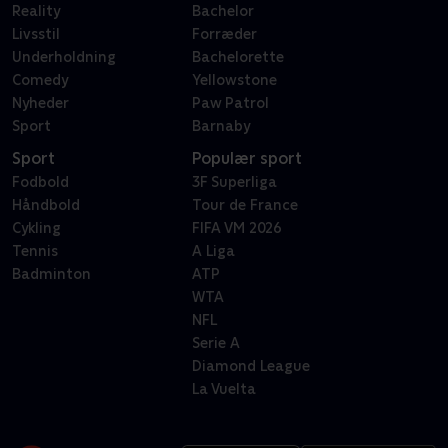
Reality
Bachelor
Livsstil
Forræder
Underholdning
Bachelorette
Comedy
Yellowstone
Nyheder
Paw Patrol
Sport
Barnaby
Sport
Populær sport
Fodbold
3F Superliga
Håndbold
Tour de France
Cykling
FIFA VM 2026
Tennis
A Liga
Badminton
ATP
WTA
NFL
Serie A
Diamond League
La Vuelta