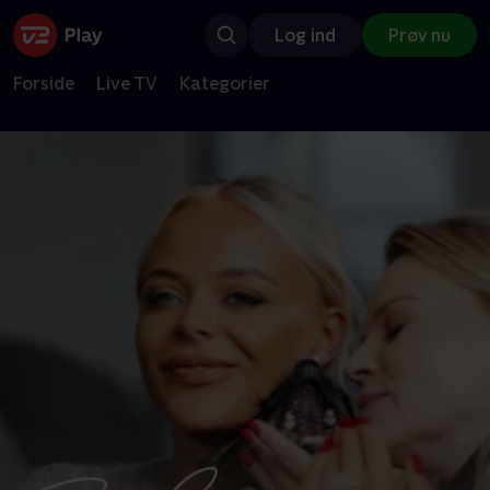
Log ind
Prøv nu
Forside
Live TV
Kategorier