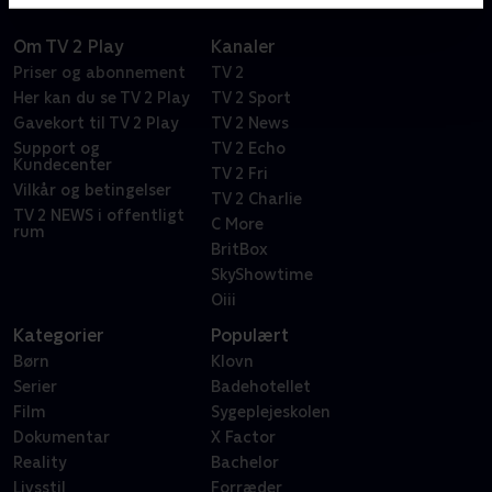
Om TV 2 Play
Kanaler
Priser og abonnement
TV 2
Her kan du se TV 2 Play
TV 2 Sport
Gavekort til TV 2 Play
TV 2 News
Support og
TV 2 Echo
Kundecenter
TV 2 Fri
Vilkår og betingelser
TV 2 Charlie
TV 2 NEWS i offentligt
C More
rum
BritBox
SkyShowtime
Oiii
Kategorier
Populært
Børn
Klovn
Serier
Badehotellet
Film
Sygeplejeskolen
Dokumentar
X Factor
Reality
Bachelor
Livsstil
Forræder