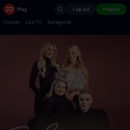
Log ind
Prøv nu
Forside
Live TV
Kategorier