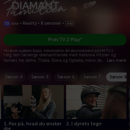
•
Reality
•
8 sæsoner
•
Prøv TV 2 Play*
*Kræver pakken Basis. Administrer dit abonnement på Mit TV 2.
Følg den farverige diamantfamilie med Katerina Pitzner og
hendes tre døtre, Thalia, Elvira og Ophelia, mens de
...
Læs mere
Sæson 4
Sæson 5
Sæson 6
Sæson 7
Sæson 8
1. Pas på, hvad du ønsker
2. I dyrets tegn
dig