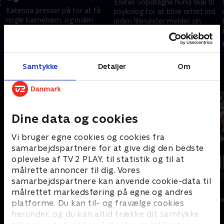
g
Elviras uopdragne hund skal til
Katerina presser på for at få
psykolog for at blive rettet ind,
nogle børnebørn, og inden
inden lillesøster melder sin
længe kan Elvira indfri hendes
ankomst. I Tyskland går Thalia
ønske, da hun viser sig at være
e
all in på jobbet i
4. januar 2025 • 27 min
gravid og venter en lille pige.
hesteverdenen.
28. december 2024 • 27 min
Samtykke
Detaljer
Om
Andre så også
Dine data og cookies
Vi bruger egne cookies og cookies fra
samarbejdspartnere for at give dig den bedste
oplevelse af TV 2 PLAY, til statistik og til at
målrette annoncer til dig. Vores
samarbejdspartnere kan anvende cookie-data til
Diamantfamilien - fanget i Dubai
Forræder
målrettet markedsføring på egne og andres
Reality • 1 sæsoner
Reality • 4 sæso
platforme. Du kan til- og fravælge cookies
herunder, og du kan altid trække dit samtykke