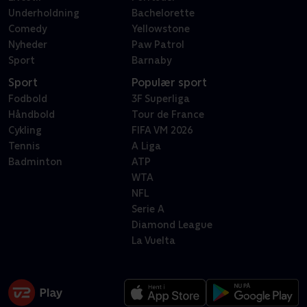
Underholdning
Bachelorette
Comedy
Yellowstone
Nyheder
Paw Patrol
Sport
Barnaby
Sport
Populær sport
Fodbold
3F Superliga
Håndbold
Tour de France
Cykling
FIFA VM 2026
Tennis
A Liga
Badminton
ATP
WTA
NFL
Serie A
Diamond League
La Vuelta