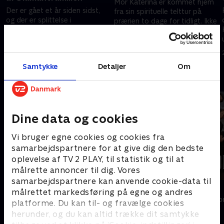
Mor Katerina er kommet hjem
Der er gået et år siden sidst,
fra sin spirituelle telttur på
og der er splittelse i
prærien to dage for tidligt. Ikke
Diamantfamilien! Det 22-årige
et godt tegn for Elvira, der
midterbarn, Elvira Pitzner, har
håber, at turen har ændret
25. september 2019 • 28 min
ikke talt til resten af familien i
hendes mor.
25. september 2019 • 30 min
to uger.
Samtykke
Detaljer
Om
Andre så også
Dine data og cookies
Vi bruger egne cookies og cookies fra
samarbejdspartnere for at give dig den bedste
oplevelse af TV 2 PLAY, til statistik og til at
målrette annoncer til dig. Vores
samarbejdspartnere kan anvende cookie-data til
Diamantfamilien - fanget i Dubai
Forræder
målrettet markedsføring på egne og andres
Reality • 1 sæsoner
Reality • 4 sæso
platforme. Du kan til- og fravælge cookies
herunder, og du kan altid trække dit samtykke