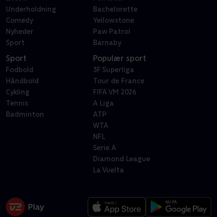
Underholdning
Bachelorette
Comedy
Yellowstone
Nyheder
Paw Patrol
Sport
Barnaby
Sport
Populær sport
Fodbold
3F Superliga
Håndbold
Tour de France
Cykling
FIFA VM 2026
Tennis
A Liga
Badminton
ATP
WTA
NFL
Serie A
Diamond League
La Vuelta