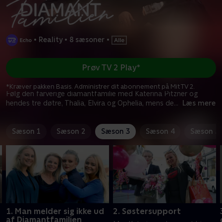
•
Reality
•
8 sæsoner
•
Prøv TV 2 Play*
*Kræver pakken Basis. Administrer dit abonnement på Mit TV 2.
Følg den farverige diamantfamilie med Katerina Pitzner og
hendes tre døtre, Thalia, Elvira og Ophelia, mens de
...
Læs mere
Sæson 1
Sæson 2
Sæson 3
Sæson 4
Sæson 5
1. Man melder sig ikke ud
2. Søstersupport
af Diamantfamilien