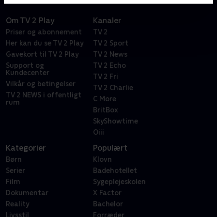
Om TV 2 Play
Kanaler
Priser og abonnement
TV 2
Her kan du se TV 2 Play
TV 2 Sport
Gavekort til TV 2 Play
TV 2 News
Support og
TV 2 Echo
Kundecenter
TV 2 Fri
Vilkår og betingelser
TV 2 Charlie
TV 2 NEWS i offentligt
C More
rum
BritBox
SkyShowtime
Oiii
Kategorier
Populært
Børn
Klovn
Serier
Badehotellet
Film
Sygeplejeskolen
Dokumentar
X Factor
Reality
Bachelor
Livsstil
Forræder