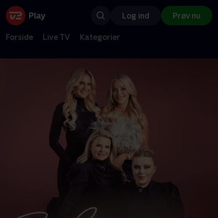
Log ind
Prøv nu
Forside
Live TV
Kategorier