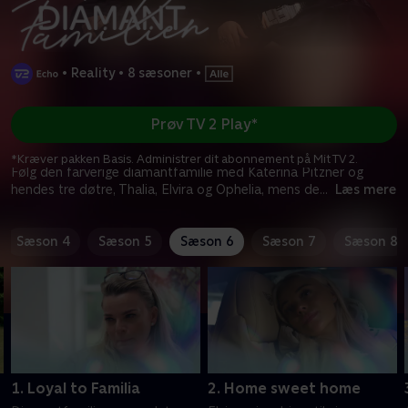
•
Reality
•
8 sæsoner
•
Prøv TV 2 Play*
*Kræver pakken Basis. Administrer dit abonnement på Mit TV 2.
Følg den farverige diamantfamilie med Katerina Pitzner og
hendes tre døtre, Thalia, Elvira og Ophelia, mens de
...
Læs mere
Sæson 4
Sæson 5
Sæson 6
Sæson 7
Sæson 8
1. Loyal to Familia
2. Home sweet home