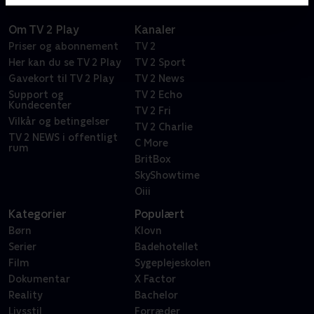
Om TV 2 Play
Kanaler
Priser og abonnement
TV 2
Her kan du se TV 2 Play
TV 2 Sport
Gavekort til TV 2 Play
TV 2 News
Support og
TV 2 Echo
Kundecenter
TV 2 Fri
Vilkår og betingelser
TV 2 Charlie
TV 2 NEWS i offentligt
C More
rum
BritBox
SkyShowtime
Oiii
Kategorier
Populært
Børn
Klovn
Serier
Badehotellet
Film
Sygeplejeskolen
Dokumentar
X Factor
Reality
Bachelor
Livsstil
Forræder