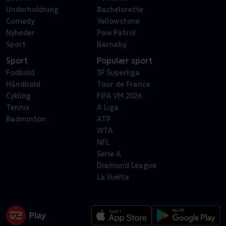
Underholdning
Bachelorette
Comedy
Yellowstone
Nyheder
Paw Patrol
Sport
Barnaby
Sport
Populær sport
Fodbold
3F Superliga
Håndbold
Tour de France
Cykling
FIFA VM 2026
Tennis
A Liga
Badminton
ATP
WTA
NFL
Serie A
Diamond League
La Vuelta