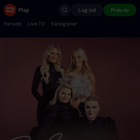
Log ind
Prøv nu
Forside
Live TV
Kategorier