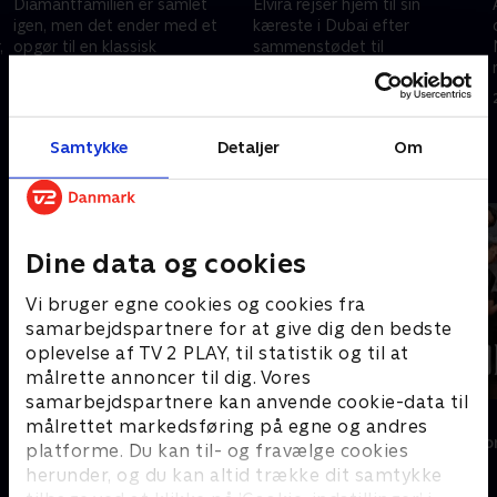
Diamantfamilien er samlet
Elvira rejser hjem til sin
igen, men det ender med et
kæreste i Dubai efter
,
opgør til en klassisk
sammenstødet til
r
familiemiddag, fordi Katerina
familiemiddagen. De flytter
kæmper med, hvordan hun er
endelig ind i deres eget hjem,
17. oktober 2022 • 28 min
17. oktober 2022 • 27 min
den bedste mor for Elvira.
og det skal mor naturligvis se.
Samtykke
Detaljer
Om
Andre så også
Dine data og cookies
Vi bruger egne cookies og cookies fra
samarbejdspartnere for at give dig den bedste
oplevelse af TV 2 PLAY, til statistik og til at
målrette annoncer til dig. Vores
samarbejdspartnere kan anvende cookie-data til
Diamantfamilien - fanget i Dubai
Forræder
målrettet markedsføring på egne og andres
Reality • 1 sæsoner
Reality • 4 sæso
platforme. Du kan til- og fravælge cookies
herunder, og du kan altid trække dit samtykke