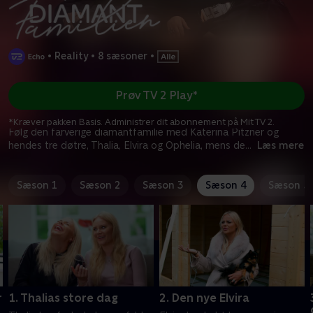
•
Reality
•
8 sæsoner
•
Prøv TV 2 Play*
*Kræver pakken Basis. Administrer dit abonnement på Mit TV 2.
Følg den farverige diamantfamilie med Katerina Pitzner og
hendes tre døtre, Thalia, Elvira og Ophelia, mens de
...
Læs mere
Sæson 1
Sæson 2
Sæson 3
Sæson 4
Sæson 5
r
1. Thalias store dag
2. Den nye Elvira