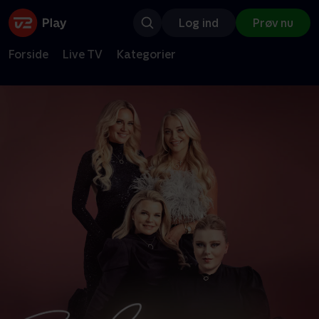
Log ind
Prøv nu
Forside
Live TV
Kategorier