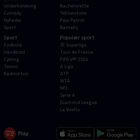
Underholdning
Bachelorette
Comedy
Yellowstone
Nyheder
Paw Patrol
Sport
Barnaby
Sport
Populær sport
Fodbold
3F Superliga
Håndbold
Tour de France
Cykling
FIFA VM 2026
Tennis
A Liga
Badminton
ATP
WTA
NFL
Serie A
Diamond League
La Vuelta