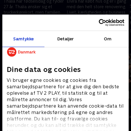
Thalia har fødselsdag og fylder
Elvira har købt hus og er i gang
27 år. Thalia ønsker sig et
med den helt store renovering.
truckerkørekort, men familien
Livet, kærligheden og business
overrasker hende i stedet med
kører, men så tager Elvira hjem
ti psykologtimer i
til familiemiddag hos sin mor.
2. maj 2021 • 29 min
2. maj 2021 • 27 min
-
fødselsdagsgave.
Samtykke
Detaljer
Om
Andre så også
Dine data og cookies
Vi bruger egne cookies og cookies fra
samarbejdspartnere for at give dig den bedste
oplevelse af TV 2 PLAY, til statistik og til at
målrette annoncer til dig. Vores
samarbejdspartnere kan anvende cookie-data til
Diamantfamilien - fanget i Dubai
Forræder
målrettet markedsføring på egne og andres
Reality • 1 sæsoner
Reality • 4 sæso
platforme. Du kan til- og fravælge cookies
herunder, og du kan altid trække dit samtykke