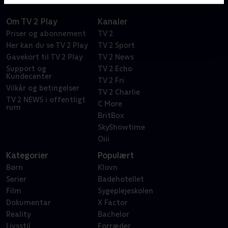
Om TV 2 Play
Kanaler
Priser og abonnement
TV 2
Her kan du se TV 2 Play
TV 2 Sport
Gavekort til TV 2 Play
TV 2 News
Support og
TV 2 Echo
Kundecenter
TV 2 Fri
Vilkår og betingelser
TV 2 Charlie
TV 2 NEWS i offentligt
C More
rum
BritBox
SkyShowtime
Oiii
Kategorier
Populært
Børn
Klovn
Serier
Badehotellet
Film
Sygeplejeskolen
Dokumentar
X Factor
Reality
Bachelor
Livsstil
Forræder