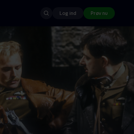
Log ind
Prøv nu