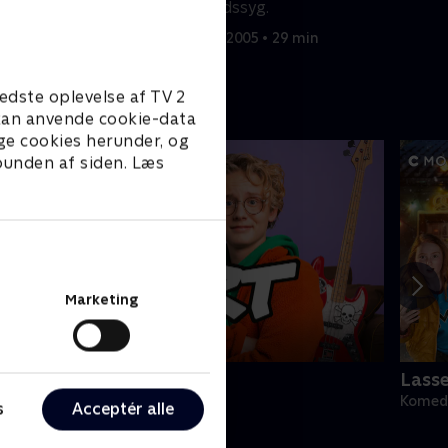
 forfører en
spille sindssyg.
in
30. marts 2005 • 29 min
edste oplevelse af TV 2
e kan anvende cookie-data
ge cookies herunder, og
 bunden af siden. Læs
Marketing
ert (dansk tale)
Lass
omedie • 1 sæsoner
Komedi
s
Acceptér alle