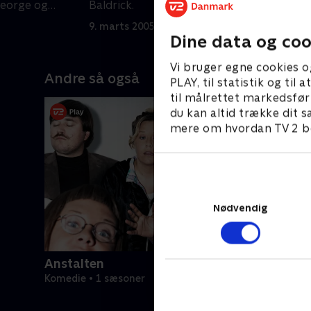
George og
Baldrick.
t
9. marts 2005 • 29 min
1
Dine data og coo
Vi bruger egne cookies o
Andre så også
PLAY, til statistik og ti
til målrettet markedsfør
du kan altid trække dit s
mere om hvordan TV 2 be
Nødvendig
Anstalten
Komedie • 1 sæsoner