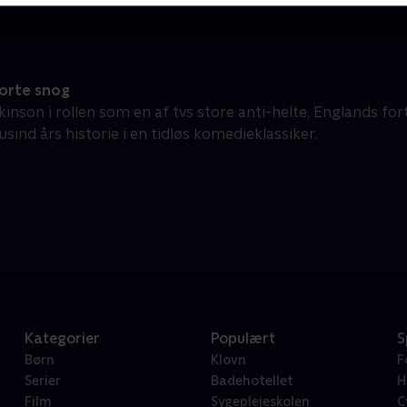
orte snog
inson i rollen som en af tvs store anti-helte, Englands fo
ind års historie i en tidløs komedieklassiker.
Kategorier
Populært
S
Børn
Klovn
F
Serier
Badehotellet
H
Film
Sygeplejeskolen
C