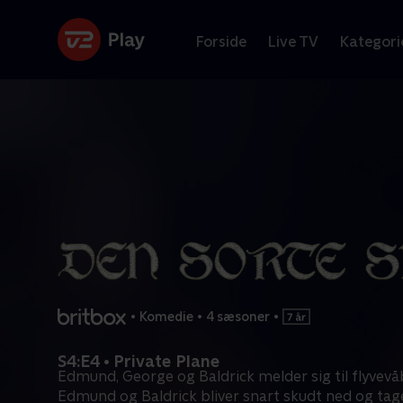
Forside
Live TV
Kategori
•
Komedie
•
4 sæsoner
•
S4:E4 • Private Plane
Edmund, George og Baldrick melder sig til flyvev
Edmund og Baldrick bliver snart skudt ned og tag