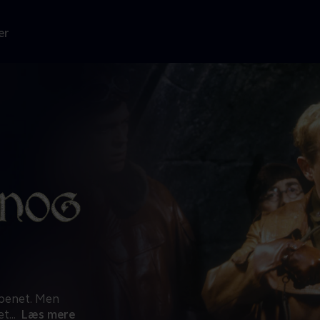
er
åbenet. Men
et
...
Læs mere