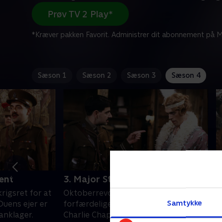
Prøv TV 2 Play*
*Kræver pakken Favorit. Administrer dit abonnement på Mi
Sæson 1
Sæson 2
Sæson 3
Sæson 4
ent
3. Major Star
4
rigsret for at
Oktoberrevolutionen i Moskva får
E
Samtykke
Duens ejer er
forfærdelige følger, deriblandt en
s
anklager.
Charlie Chaplin-imitation udført af
B