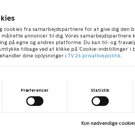
aget til fange af Den Røde Raron.
forhører Darling og
sygeplejerske.
6. marts 2005 • 28 min
23. marts 2005 • 28 m
kies
g cookies fra samarbejdspartnere for at give dig den b
l at målrette annoncer til dig. Vores samarbejdspartner
ing på egne og andres platforme. Du kan til- og fravæl
amtykke tilbage ved at klikke på ’Cookie-indstillinger’ i
handler dine oplysninger i
TV 2s privatlivspolitik
.
Samtykkevalg
Præferencer
Statistik
Robssons (dansk tale)
B
Komedie • 1 sæsoner
K
Kun nødvendige cookie