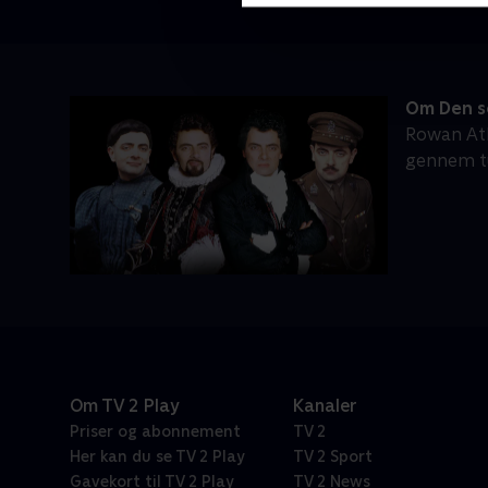
Om Den s
Rowan Atk
gennem tus
Om TV 2 Play
Kanaler
Priser og abonnement
TV 2
Her kan du se TV 2 Play
TV 2 Sport
Gavekort til TV 2 Play
TV 2 News