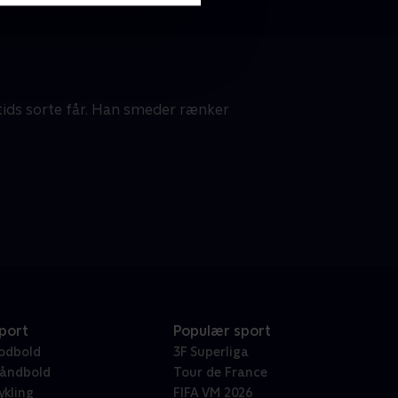
rtids sorte får. Han smeder rænker
port
Populær sport
odbold
3F Superliga
åndbold
Tour de France
ykling
FIFA VM 2026