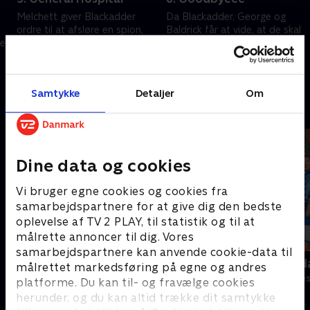
Melchett giver Blackadder
Da Blackadder, George og
ordre til at afsløre en spion,
Baldrick får at vide, at de skal
er
som arbejder på et hospital.
angribe fjenden dagen efter,
Edmund går i gang - og
beslutter Edmund at spille
forhører Darling og forfører en
sindssyg.
23. marts 2005 • 28 min
30. marts 2005 • 29 min
sygeplejerske.
Samtykke
Detaljer
Om
Andre så også
Dine data og cookies
Vi bruger egne cookies og cookies fra
samarbejdspartnere for at give dig den bedste
oplevelse af TV 2 PLAY, til statistik og til at
målrette annoncer til dig. Vores
samarbejdspartnere kan anvende cookie-data til
Anstalten
Robssons (da
målrettet markedsføring på egne og andres
Komedie • 1 sæsoner
Komedie • 1 sæ
platforme. Du kan til- og fravælge cookies
herunder, og du kan altid trække dit samtykke