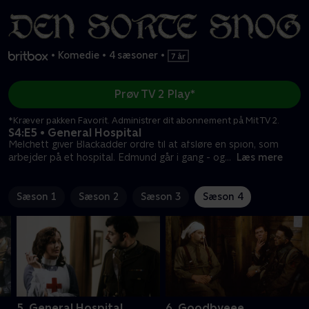
•
Komedie
•
4 sæsoner
•
Prøv TV 2 Play*
*Kræver pakken Favorit. Administrer dit abonnement på Mit TV 2.
S4:E5 • General Hospital
Melchett giver Blackadder ordre til at afsløre en spion, som
arbejder på et hospital. Edmund går i gang - og
...
Læs mere
Sæson 1
Sæson 2
Sæson 3
Sæson 4
5. General Hospital
6. Goodbyeee