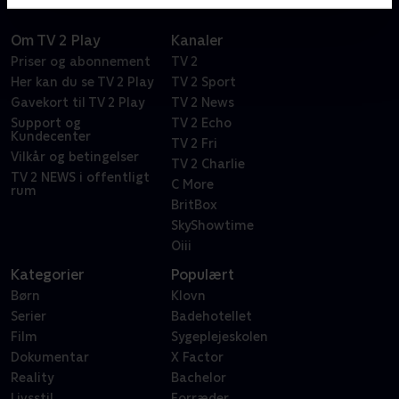
Om TV 2 Play
Kanaler
Priser og abonnement
TV 2
Her kan du se TV 2 Play
TV 2 Sport
Gavekort til TV 2 Play
TV 2 News
Support og
TV 2 Echo
Kundecenter
TV 2 Fri
Vilkår og betingelser
TV 2 Charlie
TV 2 NEWS i offentligt
C More
rum
BritBox
SkyShowtime
Oiii
Kategorier
Populært
Børn
Klovn
Serier
Badehotellet
Film
Sygeplejeskolen
Dokumentar
X Factor
Reality
Bachelor
Livsstil
Forræder