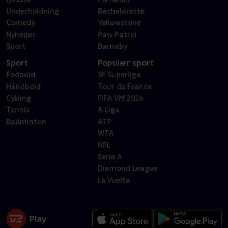
Underholdning
Bachelorette
Comedy
Yellowstone
Nyheder
Paw Patrol
Sport
Barnaby
Sport
Populær sport
Fodbold
3F Superliga
Håndbold
Tour de France
Cykling
FIFA VM 2026
Tennis
A Liga
Badminton
ATP
WTA
NFL
Serie A
Diamond League
La Vuelta