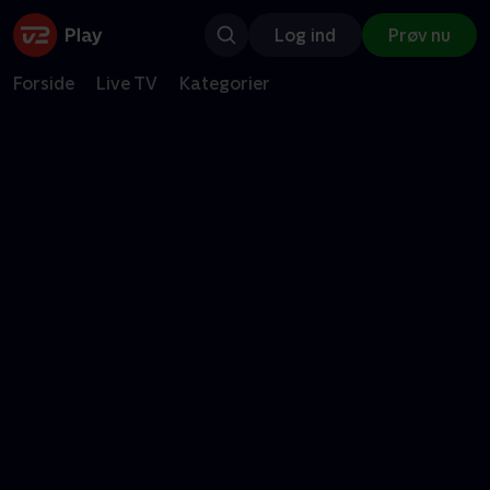
Log ind
Prøv nu
Forside
Live TV
Kategorier